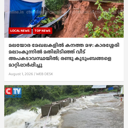
LOCAL NEWS
TOP NEWS
മലയോര മേഖലകളിൽ കനത്ത മഴ: കാരശ്ശേരി
മലാംകുന്നിൽ മതിലിടിഞ്ഞ് വീട്
അപകടാവസ്ഥയിൽ; രണ്ടു കുടുംബങ്ങളെ
മാറ്റിപ്പാർപ്പിച്ചു
August 1, 2026
WEB DESK