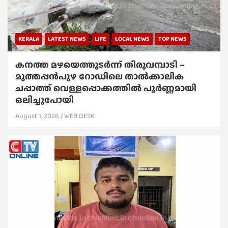
KERALA
LATEST NEWS
LIFE
LOCAL NEWS
TOP NEWS
കനത്ത മഴയെത്തുടർന്ന് തിരുവമ്പാടി –
മുത്തപ്പൻപുഴ റോഡിലെ താൽക്കാലിക
ചപ്പാത്ത് വെള്ളപ്പൊക്കത്തിൽ പൂർണ്ണമായി
ഒലിച്ചുപോയി
August 1, 2026
WEB DESK