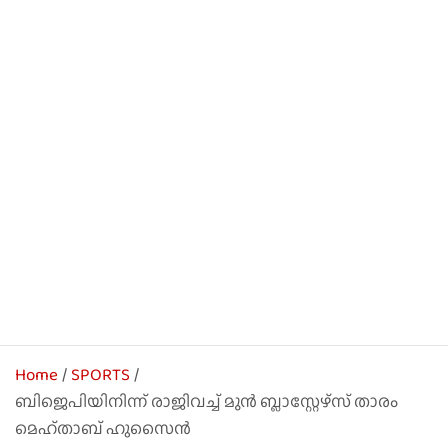
Home
SPORTS
ബിജെപിയിനിന്ന് രാജിവച്ച് മുൻ ബ്ലാസ്റ്റേഴ്സ് താരം
മെഹ്താബ് ഹുസൈൻ