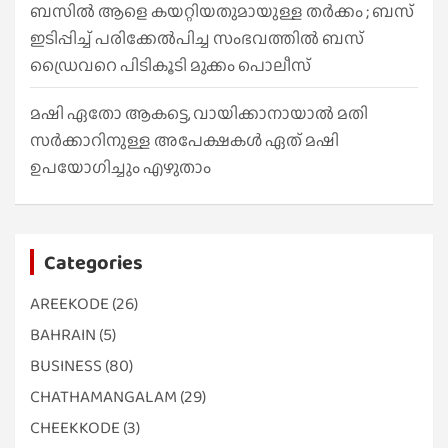
ബസിൽ ആളെ കയറ്റിയതുമായുള്ള തർക്കം ; ബസ്
ഇടിപ്പിച്ച് പരിക്കേൽപിച്ച സംഭവത്തിൽ ബസ്
ഡ്രൈവറെ പിടികൂടി മുക്കം പൊലീസ്
മഷി ഏതോ ആകട്ടെ, വായിക്കാനായാൽ മതി​
സർക്കാറിനുള്ള അപേക്ഷകൾ ഏത് മഷി
ഉപയോഗിച്ചും എഴുതാം
Categories
AREEKODE
(26)
BAHRAIN
(5)
BUSINESS
(80)
CHATHAMANGALAM
(29)
CHEEKKODE
(3)