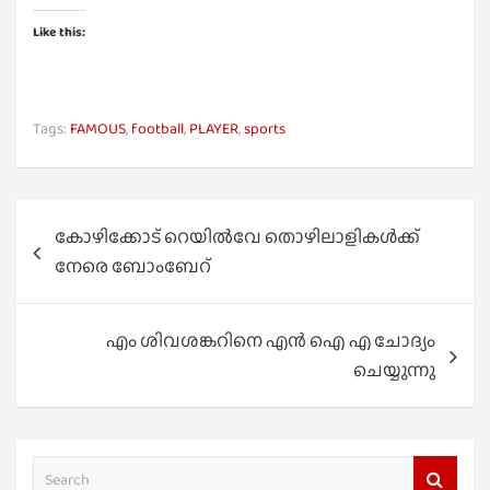
Like this:
Tags:
FAMOUS
,
football
,
PLAYER
,
sports
Post
കോഴിക്കോട് റെയിൽവേ തൊഴിലാളികൾക്ക്
navigation
നേരെ ബോംബേറ്
എം ശിവശങ്കറിനെ എൻ ഐ എ ചോദ്യം
ചെയ്യുന്നു
S