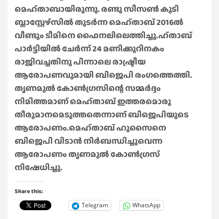
മെഹ്താബായിരുന്നു. രണ്ടു സീസൺ കൂടി
ബ്ലാസ്റ്റേഴ്സിൽ തുടർന്ന മെഹ്താബ് 2016ൽ
വീണ്ടും ടീമിനെ ഫൈനലിലെത്തിച്ചു.ഹ്താബ്
പാർട്ടിയിൽ ചേർന്ന് 24 മണിക്കൂറിനകം
രാജിവച്ചതിനു പിന്നാലെ രാഷ്ട്രീയ
ആരോപണവുമായി ബിജെപി രംഗത്തെത്തി.
തൃണമൂൽ കോൺഗ്രസിന്റെ സമ്മർദ്ദം
നിമിത്തമാണ് മെഹ്താബ് ഇത്തരമൊരു
തീരുമാനമെടുത്തതെന്നാണ് ബിജെപിയുടെ
ആരോപണം.മെഹ്താബ് ഹുസൈനെ
ബിജെപി വിടാൻ നിർബന്ധിച്ചുവെന്ന
ആരോപണം തൃണമൂൽ കോൺഗ്രസ്
നിഷേധിച്ചു.
Share this:
Telegram
WhatsApp