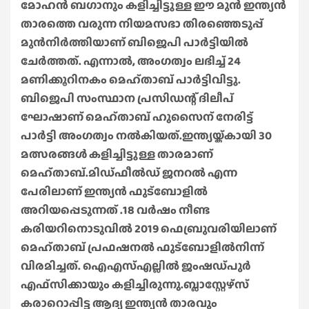
മോഹൻ ബഗാനും കളിച്ചിട്ടുള്ള ഈ മുൻ ഇന്ത്യൻ
താരത്തെ വരുന്ന നിയമസഭാ തിരഞ്ഞെടുപ്പ്
മുൻനിർത്തിയാണ് ബിജെപി പാർട്ടിയിൽ
ചേർത്തത്. എന്നാൽ, അംഗത്വം ലഭിച്ച് 24
മണിക്കൂറിനകം മെഹ്താബ് പാർട്ടിവിട്ടു.
ബിജെപി സംസ്ഥാന പ്രസിഡന്റ് ദിലീപ്
ഘോഷാണ് മെഹ്താബ് ഹുസൈന് നേരിട്ട്
പാർട്ടി അംഗത്വം നൽകിയത്.ഇന്ത്യയ്ക്കായി 30
മത്സരങ്ങൾ കളിച്ചിട്ടുള്ള താരമാണ്
മെഹ്താബ്.മിഡ്ഫീൽഡ് ജനറൽ എന്ന
പേരിലാണ് ഇന്ത്യൻ ഫുട്ബോളിൽ
അറിയപ്പെടുന്നത് .18 വർഷം നീണ്ട
കരിയറിനൊടുവിൽ 2019 ഫെബ്രുവരിയിലാണ്
മെഹ്താബ് പ്രഫഷനൽ ഫുട്ബോളിൽനിന്ന്
വിരമിച്ചത്. ഐഎസ്എല്ലിൽ ജംഷഡ്പുർ
എഫ്‍സിക്കായും കളിച്ചിരുന്നു.ബ്ലാസ്റ്റേഴ്സ്
കരാറൊപ്പിട്ട ആദ്യ ഇന്ത്യൻ താരവും