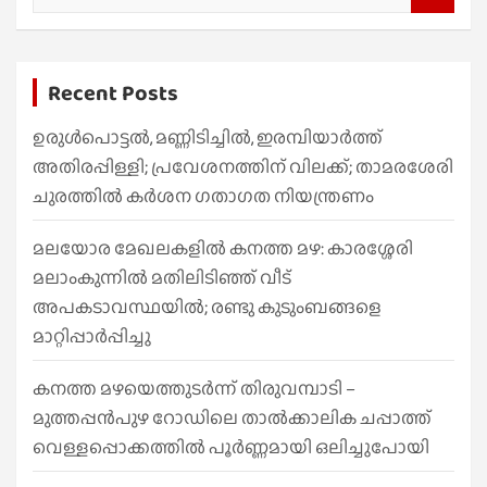
e
a
r
Recent Posts
c
h
ഉരുൾപൊട്ടൽ, മണ്ണിടിച്ചിൽ, ഇരമ്പിയാര്‍ത്ത്
അതിരപ്പിള്ളി; പ്രവേശനത്തിന് വിലക്ക്; താമരശേരി
ചുരത്തില്‍ കര്‍ശന ഗതാഗത നിയന്ത്രണം
മലയോര മേഖലകളിൽ കനത്ത മഴ: കാരശ്ശേരി
മലാംകുന്നിൽ മതിലിടിഞ്ഞ് വീട്
അപകടാവസ്ഥയിൽ; രണ്ടു കുടുംബങ്ങളെ
മാറ്റിപ്പാർപ്പിച്ചു
കനത്ത മഴയെത്തുടർന്ന് തിരുവമ്പാടി –
മുത്തപ്പൻപുഴ റോഡിലെ താൽക്കാലിക ചപ്പാത്ത്
വെള്ളപ്പൊക്കത്തിൽ പൂർണ്ണമായി ഒലിച്ചുപോയി