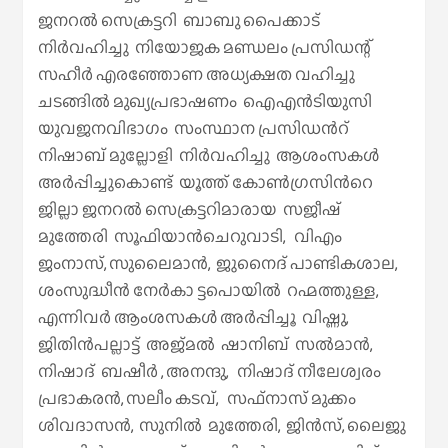
ജനറൽ സെക്രട്ടറി ബാബു പൈക്കാട്
നിർവഹിച്ചു നിയോജക മണ്ഡലം പ്രസിഡന്റ്‌
സഹീർ എരഞ്ഞോണ അധ്യക്ഷത വഹിച്ചു
ചടങ്ങിൽ മുഖ്യപ്രഭാഷണം ഐഎൻടിയുസി
യുവജനവിഭാഗം സംസ്ഥാന പ്രസിഡൻറ്
നിഷാബ് മുല്ലോളി നിർവഹിച്ചു ആശംസകൾ
അർപ്പിച്ചുകൊണ്ട് യൂത്ത് കോൺഗ്രസിൻറെ
ജില്ലാ ജനറൽ സെക്രട്ടറിമാരായ സജീഷ്
മുത്തേരി സൂഫിയാൻചെറുവാടി, വിഎം
ജംനാസ്, സുലൈമാൻ, ജുനൈദ് പാണ്ടികശാല,
ശംസുദ്ധീൻ നേർകാ ട്ടപൊയിൽ റഹ്മത്തുള്ള,
എന്നിവർ ആംശസകൾ അർപ്പിച്ചൂ വിഷ്ണു,
ജിതിൻപല്ലാട്ട് അജ്മൽ ഷാനിബ് സൽമാൻ,
നിഷാദ് ബഷീർ , അനന്ദു, നിഷാദ് നീലേശ്വരം
പ്രഭാകരൻ, സലീം കടവ്, സഫ്നാസ് മുക്കം
ശിവദാസൻ, സുനിൽ മുത്തേരി, ജിൻസ്, ലൈജു