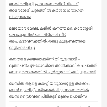
അതിരപ്പിള്ളി; പ്രവേശനത്തിന് വിലക്ക്;
താമരശേരി ചുരത്തില്‍ കര്‍ശന ഗതാഗത
നിയന്ത്രണം
മലയോര മേഖലകളിൽ കനത്ത മഴ: കാരശ്ശേരി
മലാംകുന്നിൽ മതിലിടിഞ്ഞ് വീട്
അപകടാവസ്ഥയിൽ; രണ്ടു കുടുംബങ്ങളെ
മാറ്റിപ്പാർപ്പിച്ചു
കനത്ത മഴയെത്തുടർന്ന് തിരുവമ്പാടി –
മുത്തപ്പൻപുഴ റോഡിലെ താൽക്കാലിക ചപ്പാത്ത്
വെള്ളപ്പൊക്കത്തിൽ പൂർണ്ണമായി ഒലിച്ചുപോയി
ബസിൽ ആളെ കയറ്റിയതുമായുള്ള തർക്കം ;
ബസ് ഇടിപ്പിച്ച് പരിക്കേൽപിച്ച സംഭവത്തിൽ
ബസ് ഡ്രൈവറെ പിടികൂടി മുക്കം പൊലീസ്