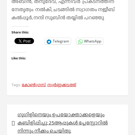
അബിൻ, തനുദേവ്, എന്നിവർ പ്രകടനത്തിന്
നേതൃത്വം നൽകി, ചടങ്ങിൽ സ്വാഗതം നജീബ്
കൽപ്പൂർ, നന്ദി സുബിൻ തയ്യിൽ പറഞ്ഞു
Share this:
Telegram
WhatsApp
Like this:
Tags:
കോൺഗ്രസ്
,
സ്വർണ്ണക്കടത്ത്
Post
ഗൂഗിളിനെയും ഉപയോക്താക്കളെയും
navigation
കബിളിപ്പിച്ചു; 25ആപ്പുകള്‍ പ്ലേസ്റ്റോറില്‍
നിന്നും നീക്കം ചെയിതു.