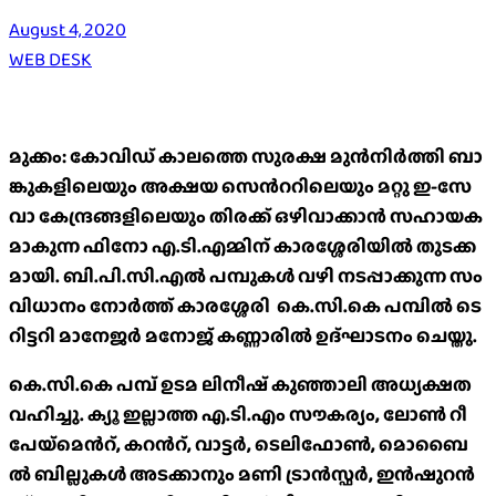
August 4, 2020
WEB DESK
മു​ക്കം: കോ​വി​ഡ് കാ​ല​ത്തെ സു​ര​ക്ഷ മു​ൻ​നി​ർ​ത്തി ബാ​
ങ്കു​ക​ളി​ലെ​യും അ​ക്ഷ​യ സെ​ന്‍റ​റി​ലെ​യും മ​റ്റു ഇ-​സേ​
വാ കേ​ന്ദ്ര​ങ്ങ​ളി​ലെ​യും തി​ര​ക്ക് ഒ​ഴി​വാ​ക്കാ​ൻ സ​ഹാ​യ​ക​
മാ​കു​ന്ന ഫി​നോ എ​.ടി​.എ​മ്മി​ന് കാ​ര​ശ്ശേരി​യി​ൽ തു​ട​ക്ക​
മാ​യി. ബി​.പി​.സി​.എ​ൽ പ​മ്പു​ക​ൾ വ​ഴി ന​ട​പ്പാ​ക്കു​ന്ന സം​
വി​ധാ​നം നോ​ർ​ത്ത് കാ​ര​ശ്ശേരി കെ​.സി​.കെ പ​മ്പി​ൽ ടെ​
റി​ട്ട​റി മാ​നേ​ജ​ർ മ​നോ​ജ് ക​ണ്ണാ​രി​ൽ ഉ​ദ്ഘാ​ട​നം ചെ​യ്തു.
കെ​.സി​.കെ പ​മ്പ് ഉ​ട​മ ലി​നീ​ഷ് കു​ഞ്ഞാ​ലി അ​ധ്യ​ക്ഷ​ത
വ​ഹി​ച്ചു. ക്യൂ ​ഇ​ല്ലാ​ത്ത എ​.ടി​.എം സൗ​ക​ര്യം, ലോ​ൺ റീ​
പേ​യ്‌​മെ​ന്‍റ്, ക​റ​ന്‍റ്, വാ​ട്ട​ർ, ടെ​ലി​ഫോ​ൺ, മൊ​ബൈ​
ൽ ബി​ല്ലു​ക​ൾ അ​ട​ക്കാ​നും മ​ണി ട്രാ​ൻ​സ്ഫ​ർ, ഇ​ൻ​ഷു​റ​ൻ​