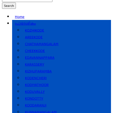
Search
Home
പ്രാദേശികം
KOZHIKODE
AREEKODE
CHATHAMANGALAM
CHEEKKODE
EDAVANNAPPARA
KARASSERY
KIZHUPARAMBA
KODENCHERI
KODIYATHOOR
KODUVALLY
KONDOTTY
KOODARANJI
KUNNAMANGALAM