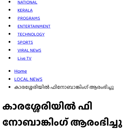
NATIONAL
KERALA
PROGRAMS
ENTERTAINMENT
TECHNOLOGY
SPORTS
VIRAL NEWS
Live TV
Home
LOCAL NEWS
കാ​ര​ശ്ശേരി​യില്‍ ഫി​നോബാ​ങ്കിം​ഗ് ആ​രം​ഭി​ച്ചു
കാ​ര​ശ്ശേരി​യില്‍ ഫി​
നോബാ​ങ്കിം​ഗ് ആ​രം​ഭി​ച്ചു