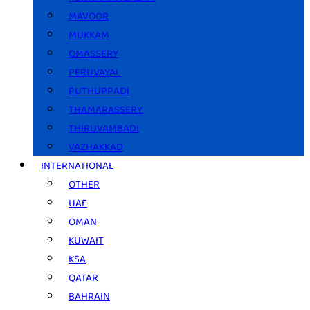
MAVOOR
MUKKAM
OMASSERY
PERUVAYAL
PUTHUPPADI
THAMARASSERY
THIRUVAMBADI
VAZHAKKAD
INTERNATIONAL
OTHER
UAE
OMAN
KUWAIT
KSA
QATAR
BAHRAIN