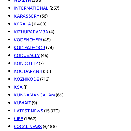
HEALTH
(338)
INTERNATIONAL
(257)
KARASSERY
(56)
KERALA
(11,403)
KIZHUPARAMBA
(4)
KODENCHERI
(49)
KODIYATHOOR
(74)
KODUVALLY
(46)
KONDOTTY
(7)
KOODARANJI
(50)
KOZHIKODE
(716)
KSA
(1)
KUNNAMANGALAM
(69)
KUWAIT
(9)
LATEST NEWS
(15,070)
LIFE
(1,567)
LOCAL NEWS
(3,488)