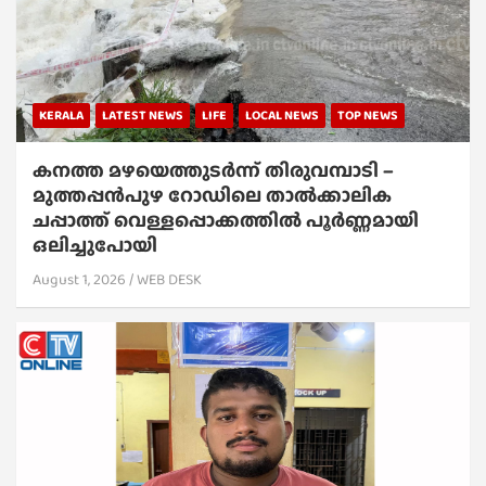
KERALA
LATEST NEWS
LIFE
LOCAL NEWS
TOP NEWS
കനത്ത മഴയെത്തുടർന്ന് തിരുവമ്പാടി –
മുത്തപ്പൻപുഴ റോഡിലെ താൽക്കാലിക
ചപ്പാത്ത് വെള്ളപ്പൊക്കത്തിൽ പൂർണ്ണമായി
ഒലിച്ചുപോയി
August 1, 2026
WEB DESK