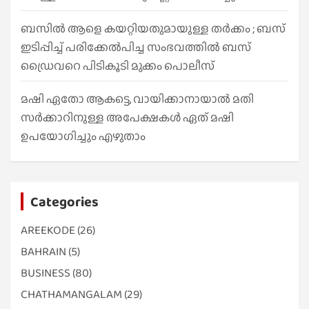
ബസിൽ ആളെ കയറ്റിയതുമായുള്ള തർക്കം ; ബസ്
ഇടിപ്പിച്ച് പരിക്കേൽപിച്ച സംഭവത്തിൽ ബസ്
ഡ്രൈവറെ പിടികൂടി മുക്കം പൊലീസ്
മഷി ഏതോ ആകട്ടെ, വായിക്കാനായാൽ മതി​
സർക്കാറിനുള്ള അപേക്ഷകൾ ഏത് മഷി
ഉപയോഗിച്ചും എഴുതാം
Categories
AREEKODE
(26)
BAHRAIN
(5)
BUSINESS
(80)
CHATHAMANGALAM
(29)