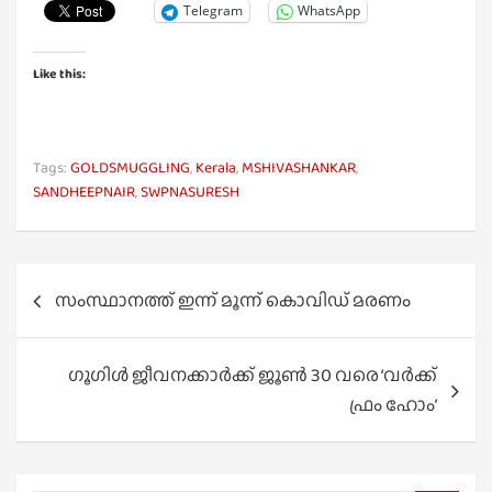
Telegram
WhatsApp
Like this:
Tags:
GOLDSMUGGLING
,
Kerala
,
MSHIVASHANKAR
,
SANDHEEPNAIR
,
SWPNASURESH
Post
സംസ്ഥാനത്ത് ഇന്ന് മൂന്ന് കൊവിഡ് മരണം
navigation
ഗൂ​ഗി​ൾ ജീ​വ​ന​ക്കാ​ർ​ക്ക് ജൂണ്‍ 30 വരെ ‘വര്‍ക്ക്
ഫ്രം ഹോം’