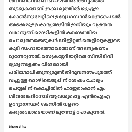
ശിവശങ്കറിന്‍റെ മൊഴിയിൽ അവ്യക്തത
തുടരുകയാണ്. ഇക്കാര്യത്തിൽ യുഎഇ
കോൺസുലേറ്റിലെ ഉദ്യോഗസ്ഥന്‍റെ ഇടപെടൽ
അടക്കമുള്ള കാര്യങ്ങളിൽ ഇനിയും വ്യക്തത
വരാനുണ്ട്.മൊഴികളിൽ കണ്ടെത്തിയ
പൊരുത്തക്കേടുകൾ ഡിജിറ്റൽ തെളിവുകളുടെ
കൂടി സഹായത്തോടെയാണ് അന്വേഷണം
മുന്നേറുന്നത്. സെക്രട്ടേറിയറ്റിലെ സിസിടിവി
ദൃശ്യങ്ങളക്കം വിശദമായി
പരിശോധിക്കുന്നുമുണ്ട് തിരുവനന്തപുരത്ത്
വച്ചുള്ള മൊഴിയെടുപ്പിന് ശേഷം ചോദ്യം
ചെയ്യലിന് കൊച്ചിയിൽ ഹാജരാകാൻ എം
ശിവശങ്കറിനോട് ആവശ്യപ്പെട്ട എൻഐഎ
ഉദ്യോഗസ്ഥര്‍ കേസിൽ വളരെ
കരുതലോടെയാണ് മുന്നോട്ട് പോകുന്നത്.
Share this: