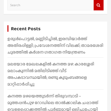
S
e
a
r
Recent Posts
c
h
ഉരുൾപൊട്ടൽ, മണ്ണിടിച്ചിൽ, ഇരമ്പിയാര്‍ത്ത്
അതിരപ്പിള്ളി; പ്രവേശനത്തിന് വിലക്ക്; താമരശേരി
ചുരത്തില്‍ കര്‍ശന ഗതാഗത നിയന്ത്രണം
മലയോര മേഖലകളിൽ കനത്ത മഴ: കാരശ്ശേരി
മലാംകുന്നിൽ മതിലിടിഞ്ഞ് വീട്
അപകടാവസ്ഥയിൽ; രണ്ടു കുടുംബങ്ങളെ
മാറ്റിപ്പാർപ്പിച്ചു
കനത്ത മഴയെത്തുടർന്ന് തിരുവമ്പാടി –
മുത്തപ്പൻപുഴ റോഡിലെ താൽക്കാലിക ചപ്പാത്ത്
വെള്ളപ്പൊക്കത്തിൽ പൂർണ്ണമായി ഒലിച്ചുപോയി