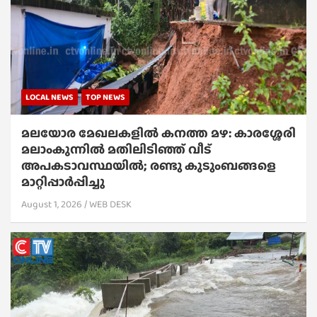
LOCAL NEWS
TOP NEWS
മലയോര മേഖലകളിൽ കനത്ത മഴ: കാരശ്ശേരി
മലാംകുന്നിൽ മതിലിടിഞ്ഞ് വീട്
അപകടാവസ്ഥയിൽ; രണ്ടു കുടുംബങ്ങളെ
മാറ്റിപ്പാർപ്പിച്ചു
August 1, 2026
WEB DESK