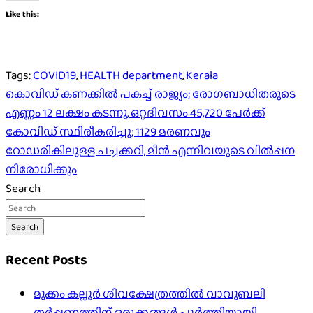
Like this:
Tags:
COVID19
,
HEALTH department
,
Kerala
Post
കൊവിഡ് കണക്കില്‍ പകച്ച്‌ രാജ്യം; രോഗബാധിതരുടെ
എണ്ണം 12 ലക്ഷം കടന്നു, ഒറ്റദിവസം 45,720 പേര്‍ക്ക്
navigation
കോവിഡ് സ്ഥിരീകരിച്ചു; 1129 മരണവും
റോഡരികിലുള്ള പച്ചക്കറി, മീൻ എന്നിവയുടെ വിൽപ്പന
നിരോധിക്കും
Search
Search
Recent Posts
മുക്കം കല്ലൂർ ശിവക്ഷേത്രത്തിൽ വാവുബലി
തർപ്പണത്തിന് ഒരുക്കങ്ങൾ പൂർത്തിയായി