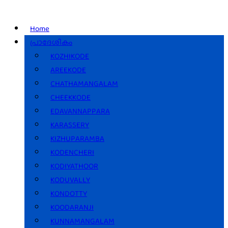
Home
പ്രാദേശികം
KOZHIKODE
AREEKODE
CHATHAMANGALAM
CHEEKKODE
EDAVANNAPPARA
KARASSERY
KIZHUPARAMBA
KODENCHERI
KODIYATHOOR
KODUVALLY
KONDOTTY
KOODARANJI
KUNNAMANGALAM