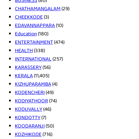
BUSINESS
(80)
CHATHAMANGALAM
(29)
CHEEKKODE
(3)
EDAVANNAPPARA
(10)
Education
(180)
ENTERTAINMENT
(474)
HEALTH
(338)
INTERNATIONAL
(257)
KARASSERY
(56)
KERALA
(11,405)
KIZHUPARAMBA
(4)
KODENCHERI
(49)
KODIYATHOOR
(74)
KODUVALLY
(46)
KONDOTTY
(7)
KOODARANJI
(50)
KOZHIKODE
(716)