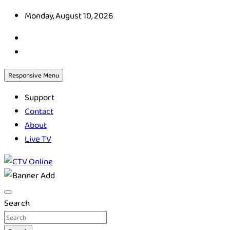
Skip
Monday, August 10, 2026
to
content
Responsive Menu
Support
Contact
About
Live TV
CTV Online
Search