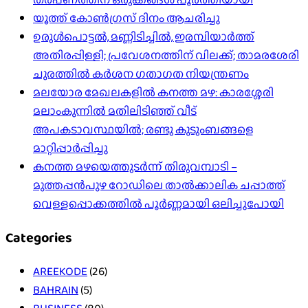
യൂത്ത് കോൺഗ്രസ് ദിനം ആചരിച്ചു
ഉരുൾപൊട്ടൽ, മണ്ണിടിച്ചിൽ, ഇരമ്പിയാര്‍ത്ത്
അതിരപ്പിള്ളി; പ്രവേശനത്തിന് വിലക്ക്; താമരശേരി
ചുരത്തില്‍ കര്‍ശന ഗതാഗത നിയന്ത്രണം
മലയോര മേഖലകളിൽ കനത്ത മഴ: കാരശ്ശേരി
മലാംകുന്നിൽ മതിലിടിഞ്ഞ് വീട്
അപകടാവസ്ഥയിൽ; രണ്ടു കുടുംബങ്ങളെ
മാറ്റിപ്പാർപ്പിച്ചു
കനത്ത മഴയെത്തുടർന്ന് തിരുവമ്പാടി –
മുത്തപ്പൻപുഴ റോഡിലെ താൽക്കാലിക ചപ്പാത്ത്
വെള്ളപ്പൊക്കത്തിൽ പൂർണ്ണമായി ഒലിച്ചുപോയി
Categories
AREEKODE
(26)
BAHRAIN
(5)