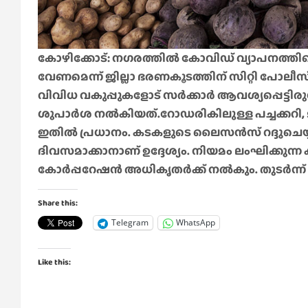
കോഴിക്കോട്: നഗരത്തിൽ കോവിഡ് വ്യാപനത്തി
വേണമെന്ന് ജില്ലാ ഭരണകൂടത്തിന് സിറ്റി പോല
വിവിധ വകുപ്പുകളോട് സർക്കാർ ആവശ്യപ്പെട്ടി
ശുപാർശ നൽകിയത്.റോഡരികിലുള്ള പച്ചക്കറി, 
ഇതിൽ പ്രധാനം. കടകളുടെ ലൈസൻസ് റദ്ദുചെയ്
ദിവസമാക്കാനാണ് ഉദ്ദേശ്യം. നിയമം ലംഘിക്കു
കോർപ്പറേഷൻ അധികൃതർക്ക് നൽകും. തുടർന്ന് 
Share this:
Telegram
WhatsApp
Like this: