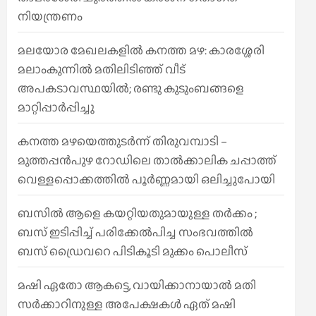
നിയന്ത്രണം
മലയോര മേഖലകളിൽ കനത്ത മഴ: കാരശ്ശേരി
മലാംകുന്നിൽ മതിലിടിഞ്ഞ് വീട്
അപകടാവസ്ഥയിൽ; രണ്ടു കുടുംബങ്ങളെ
മാറ്റിപ്പാർപ്പിച്ചു
കനത്ത മഴയെത്തുടർന്ന് തിരുവമ്പാടി –
മുത്തപ്പൻപുഴ റോഡിലെ താൽക്കാലിക ചപ്പാത്ത്
വെള്ളപ്പൊക്കത്തിൽ പൂർണ്ണമായി ഒലിച്ചുപോയി
ബസിൽ ആളെ കയറ്റിയതുമായുള്ള തർക്കം ;
ബസ് ഇടിപ്പിച്ച് പരിക്കേൽപിച്ച സംഭവത്തിൽ
ബസ് ഡ്രൈവറെ പിടികൂടി മുക്കം പൊലീസ്
മഷി ഏതോ ആകട്ടെ, വായിക്കാനായാൽ മതി​
സർക്കാറിനുള്ള അപേക്ഷകൾ ഏത് മഷി