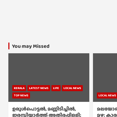
You may Missed
KERALA
LATEST NEWS
LIFE
LOCAL NEWS
TOP NEWS
LOCAL NEWS
ഉരുൾപൊട്ടൽ, മണ്ണിടിച്ചിൽ,
മലയോര
ഇരമ്പിയാര്‍ത്ത് അതിരപ്പിള്ളി;
മഴ: കാര