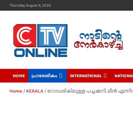
Skip
Thursday, August 6, 2026
to
content
CTV Online
HOME
പ്രാദേശികം
INTERNATIONAL
NATIONA
Home
KERALA
റോഡരികിലുള്ള പച്ചക്കറി, മീൻ എന്ന