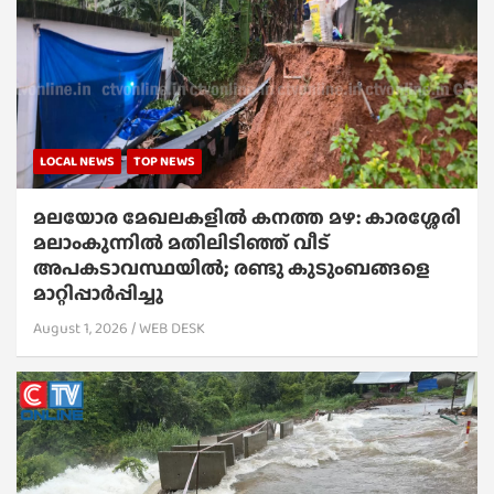
LOCAL NEWS
TOP NEWS
മലയോര മേഖലകളിൽ കനത്ത മഴ: കാരശ്ശേരി
മലാംകുന്നിൽ മതിലിടിഞ്ഞ് വീട്
അപകടാവസ്ഥയിൽ; രണ്ടു കുടുംബങ്ങളെ
മാറ്റിപ്പാർപ്പിച്ചു
August 1, 2026
WEB DESK