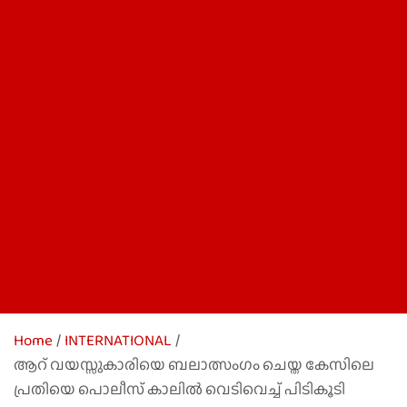
Home
INTERNATIONAL
ആറ് വയസ്സുകാരിയെ ബലാത്സംഗം ചെയ്ത കേസിലെ
പ്രതിയെ പൊലീസ് കാലില്‍ വെടിവെച്ച് പിടികൂടി