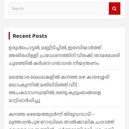
S
e
a
r
Recent Posts
c
h
ഉരുൾപൊട്ടൽ, മണ്ണിടിച്ചിൽ, ഇരമ്പിയാര്‍ത്ത്
അതിരപ്പിള്ളി; പ്രവേശനത്തിന് വിലക്ക്; താമരശേരി
ചുരത്തില്‍ കര്‍ശന ഗതാഗത നിയന്ത്രണം
മലയോര മേഖലകളിൽ കനത്ത മഴ: കാരശ്ശേരി
മലാംകുന്നിൽ മതിലിടിഞ്ഞ് വീട്
അപകടാവസ്ഥയിൽ; രണ്ടു കുടുംബങ്ങളെ
മാറ്റിപ്പാർപ്പിച്ചു
കനത്ത മഴയെത്തുടർന്ന് തിരുവമ്പാടി –
മുത്തപ്പൻപുഴ റോഡിലെ താൽക്കാലിക ചപ്പാത്ത്