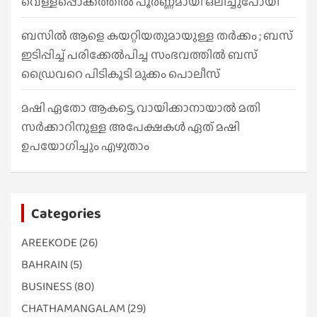
വെള്ളപ്പൊക്കത്തിൽ പൂർണ്ണമായി ഒലിച്ചുപോയി
ബസിൽ ആളെ കയറ്റിയതുമായുള്ള തർക്കം ; ബസ്
ഇടിപ്പിച്ച് പരിക്കേൽപിച്ച സംഭവത്തിൽ ബസ്
ഡ്രൈവറെ പിടികൂടി മുക്കം പൊലീസ്
മഷി ഏതോ ആകട്ടെ, വായിക്കാനായാൽ മതി​
സർക്കാറിനുള്ള അപേക്ഷകൾ ഏത് മഷി
ഉപയോഗിച്ചും എഴുതാം
Categories
AREEKODE
(26)
BAHRAIN
(5)
BUSINESS
(80)
CHATHAMANGALAM
(29)