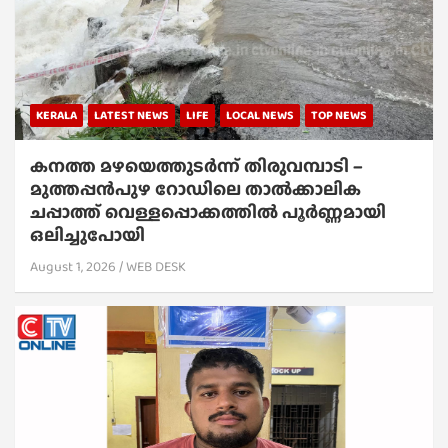
KERALA
LATEST NEWS
LIFE
LOCAL NEWS
TOP NEWS
കനത്ത മഴയെത്തുടർന്ന് തിരുവമ്പാടി –
മുത്തപ്പൻപുഴ റോഡിലെ താൽക്കാലിക
ചപ്പാത്ത് വെള്ളപ്പൊക്കത്തിൽ പൂർണ്ണമായി
ഒലിച്ചുപോയി
August 1, 2026
WEB DESK