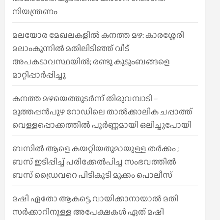
നിയന്ത്രണം
മലയോര മേഖലകളിൽ കനത്ത മഴ: കാരശ്ശേരി
മലാംകുന്നിൽ മതിലിടിഞ്ഞ് വീട്
അപകടാവസ്ഥയിൽ; രണ്ടു കുടുംബങ്ങളെ
മാറ്റിപ്പാർപ്പിച്ചു
കനത്ത മഴയെത്തുടർന്ന് തിരുവമ്പാടി –
മുത്തപ്പൻപുഴ റോഡിലെ താൽക്കാലിക ചപ്പാത്ത്
വെള്ളപ്പൊക്കത്തിൽ പൂർണ്ണമായി ഒലിച്ചുപോയി
ബസിൽ ആളെ കയറ്റിയതുമായുള്ള തർക്കം ;
ബസ് ഇടിപ്പിച്ച് പരിക്കേൽപിച്ച സംഭവത്തിൽ
ബസ് ഡ്രൈവറെ പിടികൂടി മുക്കം പൊലീസ്
മഷി ഏതോ ആകട്ടെ, വായിക്കാനായാൽ മതി​
സർക്കാറിനുള്ള അപേക്ഷകൾ ഏത് മഷി