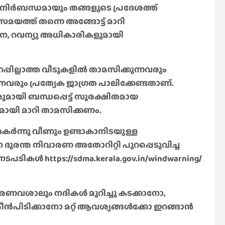
 നിർബന്ധമായും തങ്ങളുടെ പ്രദേശത്ത്
സമയത്ത് തന്നെ അങ്ങോട്ട് മാറി
പന, റവന്യൂ അധികാരികളുമായി
്പില്ലാത്ത വീടുകളിൽ താമസിക്കുന്നവരും
നവരും പ്രത്യേക ജാഗ്രത പാലിക്കേണ്ടതാണ്.
യി ബന്ധപ്പെട്ട് സുരക്ഷിതമായ
ഗമായി മാറി താമസിക്കണം.
തകർന്നു വീണും ഉണ്ടാകാനിടയുള്ള
ദുരന്ത നിവാരണ അതോറിറ്റി പുറപ്പെടുവിച്ച
ടികൾ https://sdma.kerala.gov.in/windwarning/
ാരണവശാലും നദികൾ മുറിച്ചു കടക്കാനോ,
ീൻപിടിക്കാനോ മറ്റ് ആവശ്യങ്ങൾക്കോ ഇറങ്ങാൻ