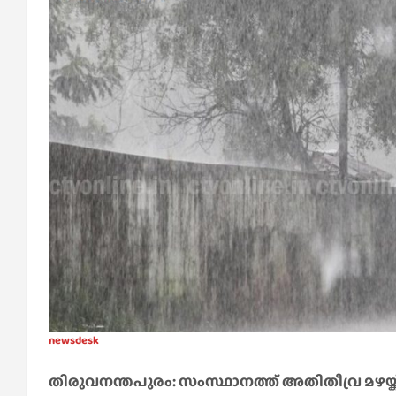
newsdesk
തിരുവനന്തപുരം: സംസ്ഥാനത്ത് അതിതീവ്ര മഴയ്ക്ക