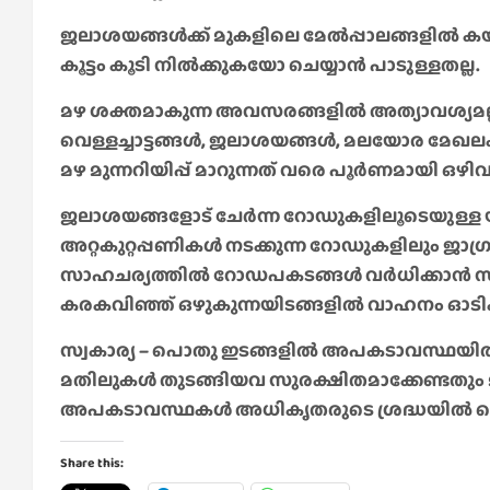
ജലാശയങ്ങൾക്ക് മുകളിലെ മേൽപ്പാലങ്ങളിൽ
കൂട്ടം കൂടി നിൽക്കുകയോ ചെയ്യാൻ പാടുള്ളതല്ല.
മഴ ശക്തമാകുന്ന അവസരങ്ങളിൽ അത്യാവശ്യമല്
വെള്ളച്ചാട്ടങ്ങൾ, ജലാശയങ്ങൾ, മലയോര മേഖല
മഴ മുന്നറിയിപ്പ് മാറുന്നത് വരെ പൂർണമായി ഒഴി
ജലാശയങ്ങളോട് ചേർന്ന റോഡുകളിലൂടെയുള്ള യാ
അറ്റകുറ്റപ്പണികൾ നടക്കുന്ന റോഡുകളിലും ജാഗ
സാഹചര്യത്തിൽ റോഡപകടങ്ങൾ വർധിക്കാൻ സ
കരകവിഞ്ഞ് ഒഴുകുന്നയിടങ്ങളിൽ വാഹനം ഓടിക്ക
സ്വകാര്യ – പൊതു ഇടങ്ങളിൽ അപകടാവസ്ഥയിൽ
മതിലുകൾ തുടങ്ങിയവ സുരക്ഷിതമാക്കേണ്ടതും 
അപകടാവസ്ഥകൾ അധികൃതരുടെ ശ്രദ്ധയിൽ പെ
Share this: