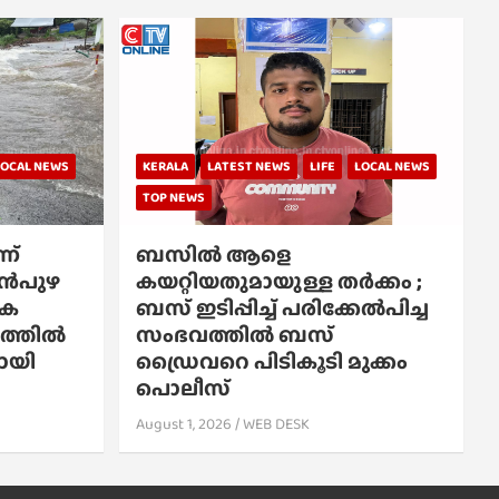
LOCAL NEWS
KERALA
LATEST NEWS
LIFE
LOCAL NEWS
TOP NEWS
ന്
ബസിൽ ആളെ
്പൻപുഴ
കയറ്റിയതുമായുള്ള തർക്കം ;
ിക
ബസ് ഇടിപ്പിച്ച് പരിക്കേൽപിച്ച
്കത്തിൽ
സംഭവത്തിൽ ബസ്
പോയി
ഡ്രൈവറെ പിടികൂടി മുക്കം
പൊലീസ്
August 1, 2026
WEB DESK