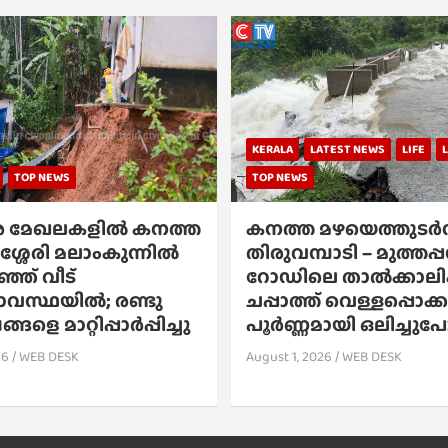
KERALA
LATEST NEWS
LIFE
TOP NEWS
TOP NEWS
 മേഖലകളിൽ കനത്ത
കനത്ത മഴയെത്തുടർന്
ശ്ശേരി മലാംകുന്നിൽ
തിരുവമ്പാടി – മുത്തപ
്ഞ് വീട്
റോഡിലെ താൽക്കാല
സ്ഥയിൽ; രണ്ടു
ചപ്പാത്ത് വെള്ളപ്പൊക
ങളെ മാറ്റിപ്പാർപ്പിച്ചു
പൂർണ്ണമായി ഒലിച്ചു
26
WEB DESK
August 1, 2026
WEB DESK