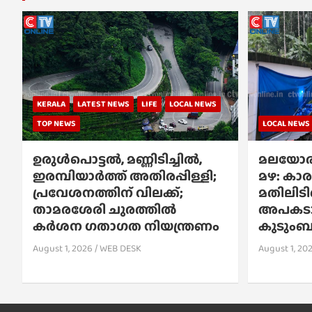
KERALA
LATEST NEWS
LIFE
LOCAL NEWS
TOP NEWS
LOCAL NEWS
ഉരുൾപൊട്ടൽ, മണ്ണിടിച്ചിൽ,
മലയോര
ഇരമ്പിയാര്‍ത്ത് അതിരപ്പിള്ളി;
മഴ: കാര
പ്രവേശനത്തിന് വിലക്ക്;
മതിലിടിഞ
താമരശേരി ചുരത്തില്‍
അപകടാവ
കര്‍ശന ഗതാഗത നിയന്ത്രണം
കുടുംബങ്
August 1, 2026
WEB DESK
August 1, 20