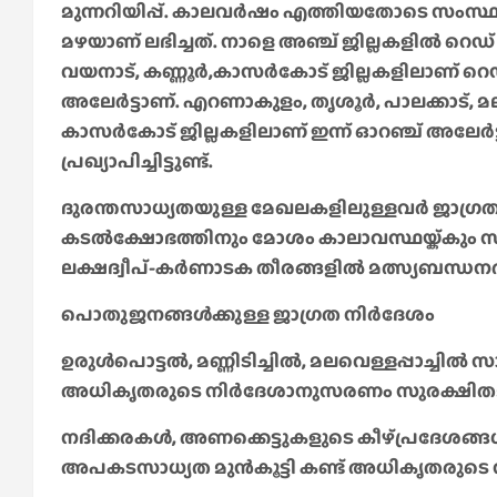
മുന്നറിയിപ്പ്. കാലവര്‍ഷം എത്തിയതോടെ സംസ്ഥാ
മഴയാണ് ലഭിച്ചത്. നാളെ അഞ്ച് ജില്ലകളില്‍ റെഡ് അലേ
വയനാട്, കണ്ണൂര്‍,കാസര്‍കോട് ജില്ലകളിലാണ് റെഡ് അല
അലേര്‍ട്ടാണ്. എറണാകുളം, തൃശൂര്‍, പാലക്കാട്, മല
കാസര്‍കോട് ജില്ലകളിലാണ് ഇന്ന് ഓറഞ്ച് അലേര്‍ട്ടു
പ്രഖ്യാപിച്ചിട്ടുണ്ട്.
ദുരന്തസാധ്യതയുള്ള മേഖലകളിലുള്ളവര്‍ ജാഗ്ര
കടല്‍ക്ഷോഭത്തിനും മോശം കാലാവസ്ഥയ്ക്കും സാ
ലക്ഷദ്വീപ്-കര്‍ണാടക തീരങ്ങളില്‍ മത്സ്യബന്ധനത്തി
പൊതുജനങ്ങൾക്കുള്ള ജാഗ്രത നിർദേശം
ഉരുൾപൊട്ടൽ, മണ്ണിടിച്ചിൽ, മലവെള്ളപ്പാച്ചിൽ
അധികൃതരുടെ നിർദേശാനുസരണം സുരക്ഷിതമായ
നദിക്കരകൾ, അണക്കെട്ടുകളുടെ കീഴ്പ്രദേശങ്ങ
അപകടസാധ്യത മുൻകൂട്ടി കണ്ട് അധികൃതരുടെ