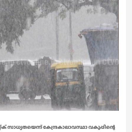
് സാധ്യതയെന്ന് കേന്ദ്രകാലാവസ്ഥാ വകുപ്പിന്റെ