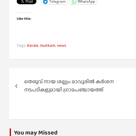
Telegram
WhatsApp
Like this:
Tags:
Kerala
,
mukkam
,
news
Post
തെരുവ് നായ ശല്ല്യം: മാവൂരിൽ കർശന
navigation
നടപടികളുമായി ഗ്രാമപഞ്ചായത്ത്
You may Missed