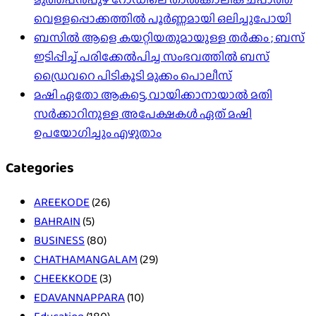
വെള്ളപ്പൊക്കത്തിൽ പൂർണ്ണമായി ഒലിച്ചുപോയി
ബസിൽ ആളെ കയറ്റിയതുമായുള്ള തർക്കം ; ബസ്
ഇടിപ്പിച്ച് പരിക്കേൽപിച്ച സംഭവത്തിൽ ബസ്
ഡ്രൈവറെ പിടികൂടി മുക്കം പൊലീസ്
മഷി ഏതോ ആകട്ടെ, വായിക്കാനായാൽ മതി​
സർക്കാറിനുള്ള അപേക്ഷകൾ ഏത് മഷി
ഉപയോഗിച്ചും എഴുതാം
Categories
AREEKODE
(26)
BAHRAIN
(5)
BUSINESS
(80)
CHATHAMANGALAM
(29)
CHEEKKODE
(3)
EDAVANNAPPARA
(10)