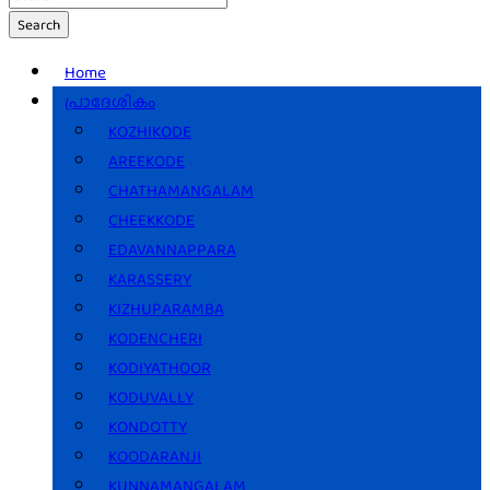
Search
Home
പ്രാദേശികം
KOZHIKODE
AREEKODE
CHATHAMANGALAM
CHEEKKODE
EDAVANNAPPARA
KARASSERY
KIZHUPARAMBA
KODENCHERI
KODIYATHOOR
KODUVALLY
KONDOTTY
KOODARANJI
KUNNAMANGALAM