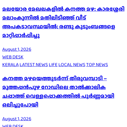
മലയോര മേഖലകളിൽ കനത്ത മഴ: കാരശ്ശേരി
മലാംകുന്നിൽ മതിലിടിഞ്ഞ് വീട്
അപകടാവസ്ഥയിൽ; രണ്ടു കുടുംബങ്ങളെ
മാറ്റിപ്പാർപ്പിച്ചു
August 1, 2026
WEB DESK
KERALA
LATEST NEWS
LIFE
LOCAL NEWS
TOP NEWS
കനത്ത മഴയെത്തുടർന്ന് തിരുവമ്പാടി –
മുത്തപ്പൻപുഴ റോഡിലെ താൽക്കാലിക
ചപ്പാത്ത് വെള്ളപ്പൊക്കത്തിൽ പൂർണ്ണമായി
ഒലിച്ചുപോയി
August 1, 2026
WEB DESK