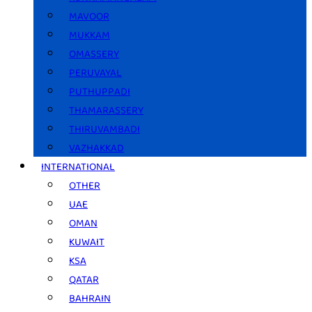
MAVOOR
MUKKAM
OMASSERY
PERUVAYAL
PUTHUPPADI
THAMARASSERY
THIRUVAMBADI
VAZHAKKAD
INTERNATIONAL
OTHER
UAE
OMAN
KUWAIT
KSA
QATAR
BAHRAIN