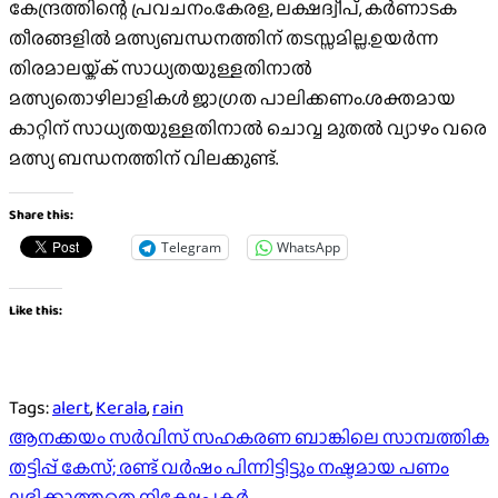
കേന്ദ്രത്തിന്റെ പ്രവചനം.കേരള, ലക്ഷദ്വീപ്, കർണാടക
തീരങ്ങളിൽ മത്സ്യബന്ധനത്തിന് തടസ്സമില്ല.ഉയർന്ന
തിരമാലയ്ക്ക് സാധ്യതയുള്ളതിനാൽ
മത്സ്യതൊഴിലാളികൾ ജാഗ്രത പാലിക്കണം.ശക്തമായ
കാറ്റിന് സാധ്യതയുള്ളതിനാൽ ചൊവ്വ മുതൽ വ്യാഴം വരെ
മത്സ്യ ബന്ധനത്തിന് വിലക്കുണ്ട്.
Share this:
Telegram
WhatsApp
Like this:
Tags:
alert
,
Kerala
,
rain
Post
ആനക്കയം സർവിസ് സഹകരണ ബാങ്കിലെ സാമ്പത്തിക
തട്ടിപ്പ് കേസ്; രണ്ട് വർഷം പിന്നിട്ടിട്ടും നഷ്ടമായ പണം
navigation
ലഭിക്കാത്തതെ നിക്ഷേപകർ