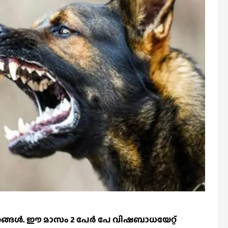
്‍. ഈ മാസം 2 പേര്‍ പേ വിഷബാധയേറ്റ്