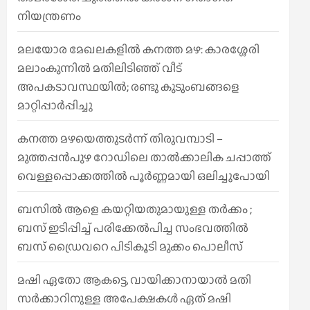
നിയന്ത്രണം
മലയോര മേഖലകളിൽ കനത്ത മഴ: കാരശ്ശേരി
മലാംകുന്നിൽ മതിലിടിഞ്ഞ് വീട്
അപകടാവസ്ഥയിൽ; രണ്ടു കുടുംബങ്ങളെ
മാറ്റിപ്പാർപ്പിച്ചു
കനത്ത മഴയെത്തുടർന്ന് തിരുവമ്പാടി –
മുത്തപ്പൻപുഴ റോഡിലെ താൽക്കാലിക ചപ്പാത്ത്
വെള്ളപ്പൊക്കത്തിൽ പൂർണ്ണമായി ഒലിച്ചുപോയി
ബസിൽ ആളെ കയറ്റിയതുമായുള്ള തർക്കം ;
ബസ് ഇടിപ്പിച്ച് പരിക്കേൽപിച്ച സംഭവത്തിൽ
ബസ് ഡ്രൈവറെ പിടികൂടി മുക്കം പൊലീസ്
മഷി ഏതോ ആകട്ടെ, വായിക്കാനായാൽ മതി​
സർക്കാറിനുള്ള അപേക്ഷകൾ ഏത് മഷി