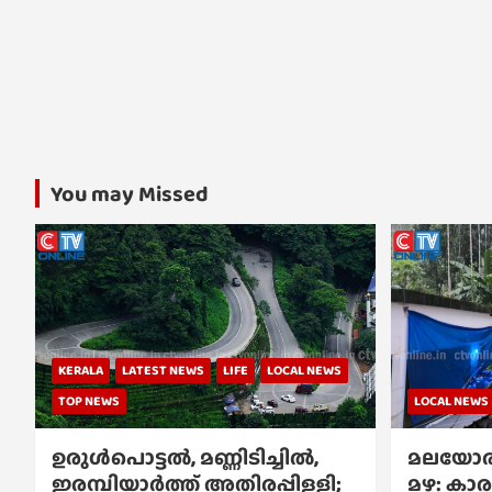
You may Missed
KERALA
LATEST NEWS
LIFE
LOCAL NEWS
TOP NEWS
LOCAL NEWS
ഉരുൾപൊട്ടൽ, മണ്ണിടിച്ചിൽ,
മലയോര
ഇരമ്പിയാര്‍ത്ത് അതിരപ്പിള്ളി;
മഴ: കാര