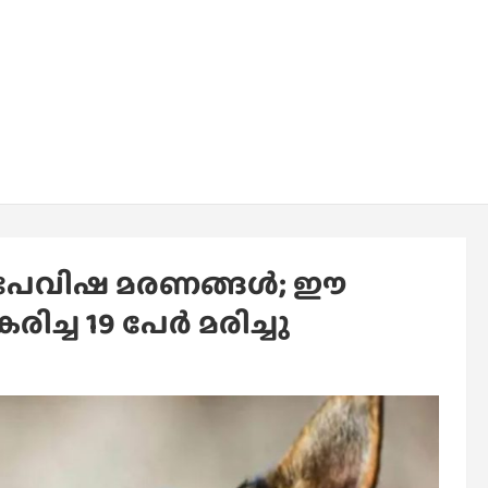
പേവിഷ മരണങ്ങള്‍; ഈ
്ച 19 പേര്‍ മരിച്ചു