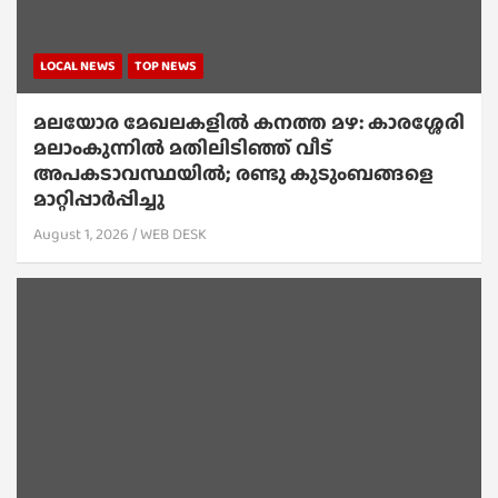
LOCAL NEWS
TOP NEWS
മലയോര മേഖലകളിൽ കനത്ത മഴ: കാരശ്ശേരി
മലാംകുന്നിൽ മതിലിടിഞ്ഞ് വീട്
അപകടാവസ്ഥയിൽ; രണ്ടു കുടുംബങ്ങളെ
മാറ്റിപ്പാർപ്പിച്ചു
August 1, 2026
WEB DESK