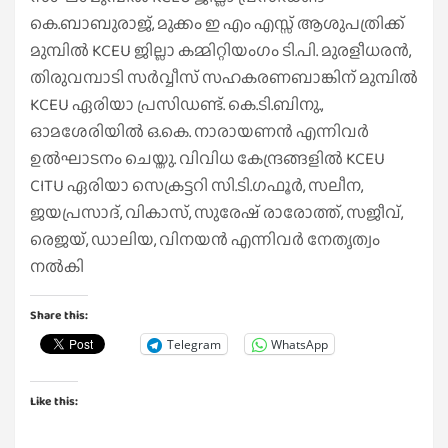
കെ.ബാബുരാജ്, മുക്കം ഇ എം എസ്സ് ആശുപത്രിക്ക്
മുമ്പിൽ KCEU ജില്ലാ കമ്മിറ്റിയംഗം ടി.പി. മുരളീധരൻ,
തിരുവമ്പാടി സർവ്വീസ് സഹകരണബാങ്കിന് മുമ്പിൽ
KCEU ഏരിയാ പ്രസിഡണ്ട്. കെ.ടി.ബിനു.,
ഓമശേരിയിൽ ഒ.കെ. നാരായണൻ എന്നിവർ
ഉൽഘാടനം ചെയ്തു. വിവിധ കേന്ദ്രങ്ങളിൽ KCEU
CITU ഏരിയാ സെക്രട്ടറി സി.ടി.ഗഫൂർ, സലീന,
ജയപ്രസാദ്, വികാസ്, സുരേഷ് രാരോത്ത്, സജീവ്,
രെജയ്, ഡാലിയ, വിനയൻ എന്നിവർ നേതൃത്വം
നൽകി
Share this:
Telegram
WhatsApp
Like this: