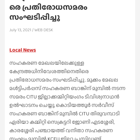
രെ പ്രതിരോധസമരം
സംഘടിപ്പിച്ചു
July 13, 2021
WEB DESK
Local News
സഹകരണ മേഖലയിലേക്കുള്ള
കേന്ദ്രഅധിനിവേശത്തിനെതിരെ
പ്രതിരോധസമരം സംഘടിപ്പിച്ചു . മുക്കം മേഖല
മൾട്ടിപർപ്പസ് സഹകരണ ബാങ്കിന് മുമ്പിൽ നടന്ന
സമരം CITU ജില്ലാക്കമ്മിറ്റിയംഗം ടി.വിശ്വനാഥൻ
ഉൽഘാടനം ചെയ്തു. കൊടിയത്തൂർ സർവീസ്
സഹകരണ ബാങ്കിന് മുമ്പിൽ CITU തിരുവമ്പാടി
ഏരിയാ കമ്മിറ്റി സെക്രട്ടറി ജോണി എടശ്ശേരി,
കാരശ്ശേരി പഞ്ചായത്ത് വനിതാ സഹകരണ
സംഘം മുമ്പിൽ KCEU ജില്ലാ പ്രസിഡണ്ട്