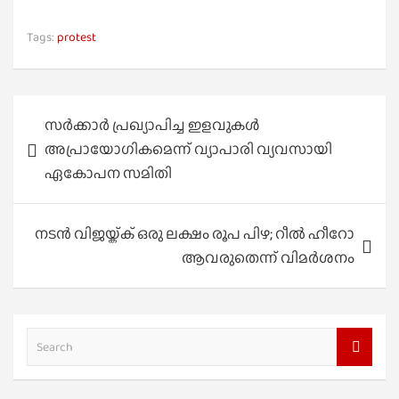
Tags:
protest
Post
സർക്കാർ പ്രഖ്യാപിച്ച ഇളവുകൾ
navigation
അപ്രായോഗികമെന്ന് വ്യാപാരി വ്യവസായി
ഏകോപന സമിതി
നടൻ വിജയ്ക്ക് ഒരു ലക്ഷം രൂപ പിഴ; റീല്‍ ഹീറോ
ആവരുതെന്ന് വിമര്‍ശനം
S
e
a