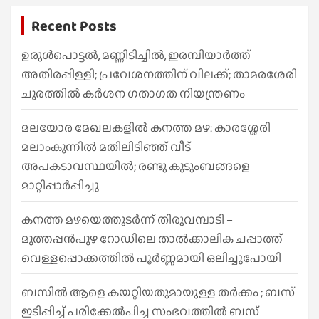
r
Recent Posts
c
h
ഉരുൾപൊട്ടൽ, മണ്ണിടിച്ചിൽ, ഇരമ്പിയാര്‍ത്ത്
അതിരപ്പിള്ളി; പ്രവേശനത്തിന് വിലക്ക്; താമരശേരി
ചുരത്തില്‍ കര്‍ശന ഗതാഗത നിയന്ത്രണം
മലയോര മേഖലകളിൽ കനത്ത മഴ: കാരശ്ശേരി
മലാംകുന്നിൽ മതിലിടിഞ്ഞ് വീട്
അപകടാവസ്ഥയിൽ; രണ്ടു കുടുംബങ്ങളെ
മാറ്റിപ്പാർപ്പിച്ചു
കനത്ത മഴയെത്തുടർന്ന് തിരുവമ്പാടി –
മുത്തപ്പൻപുഴ റോഡിലെ താൽക്കാലിക ചപ്പാത്ത്
വെള്ളപ്പൊക്കത്തിൽ പൂർണ്ണമായി ഒലിച്ചുപോയി
ബസിൽ ആളെ കയറ്റിയതുമായുള്ള തർക്കം ; ബസ്
ഇടിപ്പിച്ച് പരിക്കേൽപിച്ച സംഭവത്തിൽ ബസ്