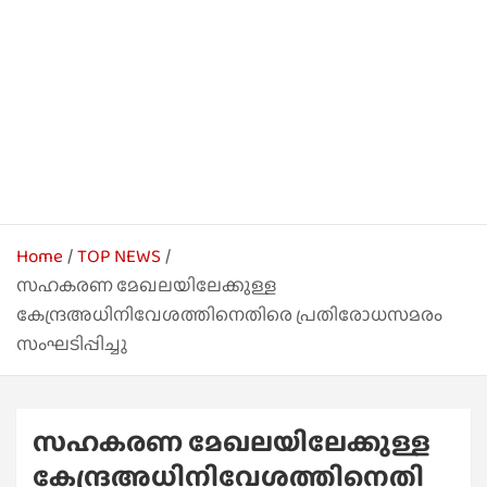
Home
TOP NEWS
സഹകരണ മേഖലയിലേക്കുള്ള
കേന്ദ്രഅധിനിവേശത്തിനെതിരെ പ്രതിരോധസമരം
സംഘടിപ്പിച്ചു
സഹകരണ മേഖലയിലേക്കുള്ള
കേന്ദ്രഅധിനിവേശത്തിനെതി