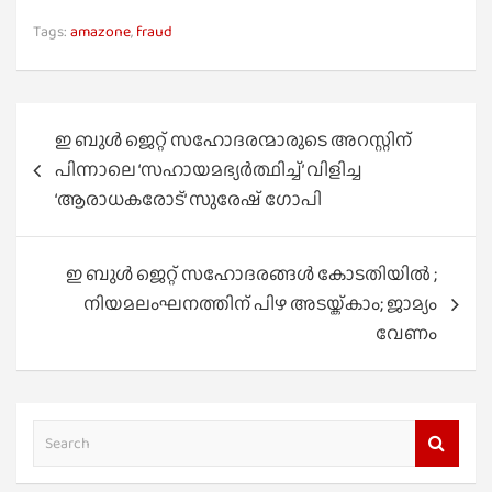
Tags:
amazone
,
fraud
Post
ഇ ബുള്‍ ജെറ്റ് സഹോദരന്മാരുടെ അറസ്റ്റിന്
navigation
പിന്നാലെ ‘സഹായമഭ്യര്‍ത്ഥിച്ച്’ വിളിച്ച
‘ആരാധകരോട്’ സുരേഷ് ഗോപി
ഇ ബുള്‍ ജെറ്റ് സഹോദരങ്ങള്‍ കോടതിയില്‍ ;
നിയമലംഘനത്തിന് പിഴ അടയ്ക്കാം; ജാമ്യം
വേണം
S
e