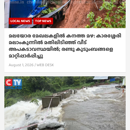
LOCAL NEWS
TOP NEWS
മലയോര മേഖലകളിൽ കനത്ത മഴ: കാരശ്ശേരി
മലാംകുന്നിൽ മതിലിടിഞ്ഞ് വീട്
അപകടാവസ്ഥയിൽ; രണ്ടു കുടുംബങ്ങളെ
മാറ്റിപ്പാർപ്പിച്ചു
August 1, 2026
WEB DESK