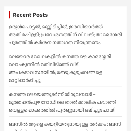
a
r
Recent Posts
c
h
ഉരുൾപൊട്ടൽ, മണ്ണിടിച്ചിൽ, ഇരമ്പിയാര്‍ത്ത്
അതിരപ്പിള്ളി; പ്രവേശനത്തിന് വിലക്ക്; താമരശേരി
ചുരത്തില്‍ കര്‍ശന ഗതാഗത നിയന്ത്രണം
മലയോര മേഖലകളിൽ കനത്ത മഴ: കാരശ്ശേരി
മലാംകുന്നിൽ മതിലിടിഞ്ഞ് വീട്
അപകടാവസ്ഥയിൽ; രണ്ടു കുടുംബങ്ങളെ
മാറ്റിപ്പാർപ്പിച്ചു
കനത്ത മഴയെത്തുടർന്ന് തിരുവമ്പാടി –
മുത്തപ്പൻപുഴ റോഡിലെ താൽക്കാലിക ചപ്പാത്ത്
വെള്ളപ്പൊക്കത്തിൽ പൂർണ്ണമായി ഒലിച്ചുപോയി
ബസിൽ ആളെ കയറ്റിയതുമായുള്ള തർക്കം ; ബസ്