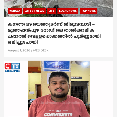
KERALA
LATEST NEWS
LIFE
LOCAL NEWS
TOP NEWS
കനത്ത മഴയെത്തുടർന്ന് തിരുവമ്പാടി –
മുത്തപ്പൻപുഴ റോഡിലെ താൽക്കാലിക
ചപ്പാത്ത് വെള്ളപ്പൊക്കത്തിൽ പൂർണ്ണമായി
ഒലിച്ചുപോയി
August 1, 2026
WEB DESK