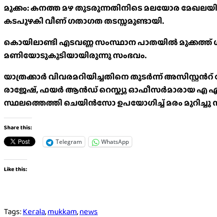
മുക്കം: കനത്ത മഴ തുടരുന്നതിനിടെ മലയോര മേഖലയി
കടപുഴകി വീണ് ഗതാഗത തടസ്സമുണ്ടായി.
കൊയിലാണ്ടി എടവണ്ണ സംസ്ഥാന പാതയിൽ മുക്കത്ത് ശക
മണിയോടുകൂടിയായിരുന്നു സംഭവം.
യാത്രക്കാർ വിവരമറിയിച്ചതിനെ തുടർന്ന് അസിസ്റ
രാജേഷ്, ഫയർ ആൻഡ് റെസ്ക്യൂ ഓഫീസർമാരായ എ എസ്
സ്ഥലത്തെത്തി ചെയിൻസോ ഉപയോഗിച്ച് മരം മുറിച്ചു ന
Share this:
Telegram
WhatsApp
Like this:
Tags:
Kerala
,
mukkam
,
news