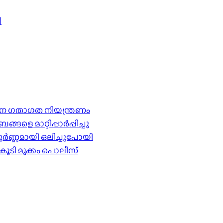
ി
ര്‍ശന ഗതാഗത നിയന്ത്രണം
െ മാറ്റിപ്പാർപ്പിച്ചു
ൂർണ്ണമായി ഒലിച്ചുപോയി
കൂടി മുക്കം പൊലീസ്