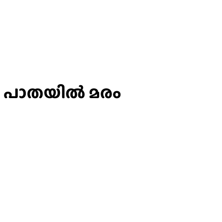
ാന പാതയിൽ മരം