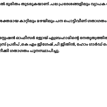
ൽ ദുരിതം തുടരുകയാണ് .പല പ്രദേശങ്ങളിലും വ്യാപക
്തമായ കാറ്റിലും മഴയിലും പന പൊട്ടിവീണ് ഗതാഗതം പൂ
്റൻറ് സ്റ്റേഷൻ ഓഫീസർ ജോയ് എബ്രഹാമിന്റെ നേതൃത്
 പ്രദീപ് ,കെ എം ജിഗേഷ് ,പി ജിതിൻ, ഹോം ഗാർഡ്
ീക്കി ഗതാഗതം പുനസ്ഥാപിച്ചു.