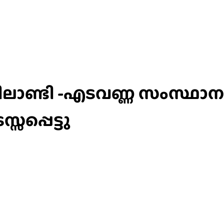
യിലാണ്ടി -എടവണ്ണ സംസ്ഥ
പ്പെട്ടു