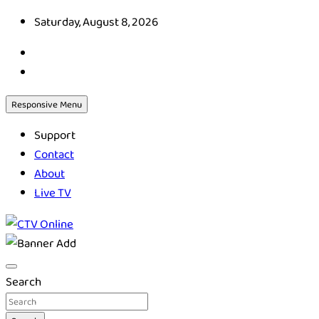
Skip
Saturday, August 8, 2026
to
content
Responsive Menu
Support
Contact
About
Live TV
CTV Online
Search