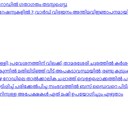
 റോഡിൽ ഗതാഗതം തടസ്സപ്പെട്ടു
കോർപറേഷനുകളിൽ 7; വാർഡ് വിഭജനം അന്തിമവിജ്ഞാപനമായ
്പിള്ളി; പ്രവേശനത്തിന് വിലക്ക്; താമരശേരി ചുരത്തില്‍ ക
ിൽ മതിലിടിഞ്ഞ് വീട് അപകടാവസ്ഥയിൽ; രണ്ടു കുടുംബങ്ങള
പുഴ റോഡിലെ താൽക്കാലിക ചപ്പാത്ത് വെള്ളപ്പൊക്കത്തിൽ പ
്പിച്ച് പരിക്കേൽപിച്ച സംഭവത്തിൽ ബസ് ഡ്രൈവറെ പിടി
ാറിനുള്ള അപേക്ഷകൾ ഏത് മഷി ഉപയോഗിച്ചും എഴുതാം