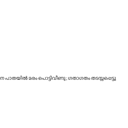
ന പാതയിൽ മരം പൊട്ടിവീണു ; ഗതാഗതം തടസ്സപ്പെട്ടു