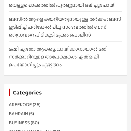
വെള്ളപ്പൊക്കത്തിൽ പൂർണ്ണമായി ഒലിച്ചുപോയി
ബസിൽ ആളെ കയറ്റിയതുമായുള്ള തർക്കം ; ബസ്
ഇടിപ്പിച്ച് പരിക്കേൽപിച്ച സംഭവത്തിൽ ബസ്
ഡ്രൈവറെ പിടികൂടി മുക്കം പൊലീസ്
മഷി ഏതോ ആകട്ടെ, വായിക്കാനായാൽ മതി​
സർക്കാറിനുള്ള അപേക്ഷകൾ ഏത് മഷി
ഉപയോഗിച്ചും എഴുതാം
Categories
AREEKODE
(26)
BAHRAIN
(5)
BUSINESS
(80)