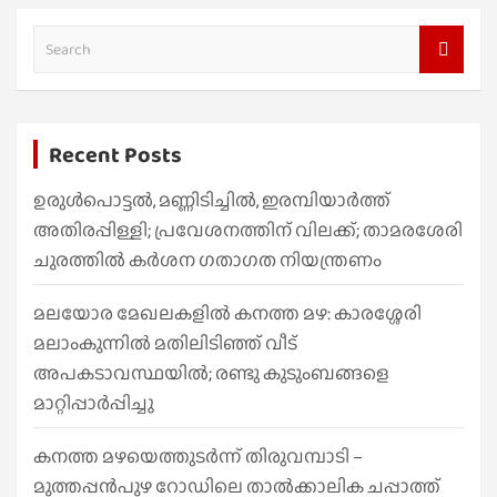
S
e
a
r
Recent Posts
c
h
ഉരുൾപൊട്ടൽ, മണ്ണിടിച്ചിൽ, ഇരമ്പിയാര്‍ത്ത്
അതിരപ്പിള്ളി; പ്രവേശനത്തിന് വിലക്ക്; താമരശേരി
ചുരത്തില്‍ കര്‍ശന ഗതാഗത നിയന്ത്രണം
മലയോര മേഖലകളിൽ കനത്ത മഴ: കാരശ്ശേരി
മലാംകുന്നിൽ മതിലിടിഞ്ഞ് വീട്
അപകടാവസ്ഥയിൽ; രണ്ടു കുടുംബങ്ങളെ
മാറ്റിപ്പാർപ്പിച്ചു
കനത്ത മഴയെത്തുടർന്ന് തിരുവമ്പാടി –
മുത്തപ്പൻപുഴ റോഡിലെ താൽക്കാലിക ചപ്പാത്ത്