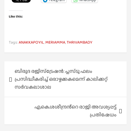
Like this:
Tags:
ANAKKAPOYIL
,
MERIAMMA
,
THRIVAMBADY
Post
ബിരുദ രജിസ്ട്രേഷൻ: പ്ലസ്ടു ഫലം
navigation
പ്രസിദ്ധീകരിച്ച് ഒരാഴ്ചക്കകമെന്ന് കാലിക്കറ്റ്
സർവകലാശാല
എ.കെ.ശശീന്ദ്രൻ്റെ രാജി അവശ്യപ്പട്ട്
പ്രതിഷേധം