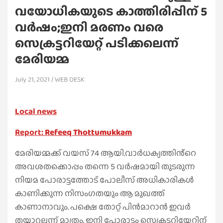
വയോധികയുടെ കാത്തിരിപ്പിന് 5
വർഷം;ഇനി മരണം വരെ
സെക്രട്ടറിയേറ്റ് പടിക്കലെന്ന്
മേരിയമ്മ
July 21, 2021
WEB DESK
Local news
Report:
Refeeq Thottumukkam
മേരിയമ്മക്ക് വയസ് 74 ആയി.വാർധക്യത്തിൻ്റെ
അവശതക്കൊപ്പം തന്നെ 5 വർഷമായി തുടരുന്ന
നിയമ പോരാട്ടത്തോട് പോലീസ് അധികാരികൾ
കാണിക്കുന്ന നിസംഗതയും ആ മുഖത്ത്
കാണാനാവും. പക്ഷെ തോറ്റ് പിൻമാറാൻ ഇവർ
തയ്യാറല്ലന്ന് മാത്രം. ഇനി പോരാട്ടം സെക്രട്ടറിയേറ്റിന്