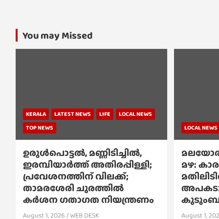
You may Missed
KERALA
LATEST NEWS
LIFE
LOCAL NEWS
TOP NEWS
LOCAL NEWS
ഉരുൾപൊട്ടൽ, മണ്ണിടിച്ചിൽ,
മലയോര
ഇരമ്പിയാര്‍ത്ത് അതിരപ്പിള്ളി;
മഴ: കാര
പ്രവേശനത്തിന് വിലക്ക്;
മതിലിടിഞ
താമരശേരി ചുരത്തില്‍
അപകടാവ
കര്‍ശന ഗതാഗത നിയന്ത്രണം
കുടുംബങ്
August 1, 2026
WEB DESK
August 1, 20