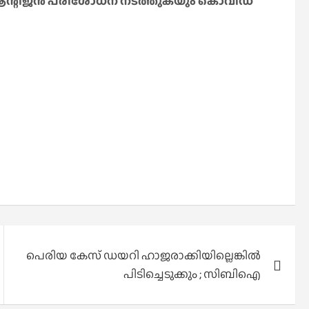
ാലെ ആന്റിജൻ പരിശോധന നടത്തുകയും കൊവിഡ്
പെരിയ കേസ് ഡയറി ഹാജരാക്കിയില്ലെങ്കിൽ
പിടിച്ചെടുക്കും ; സിബിഐ