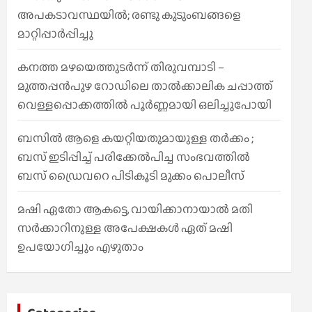
അപകടാവസ്ഥയിൽ; രണ്ടു കുടുംബങ്ങളെ
മാറ്റിപ്പാർപ്പിച്ചു
കനത്ത മഴയെത്തുടർന്ന് തിരുവമ്പാടി –
മുത്തപ്പൻപുഴ റോഡിലെ താൽക്കാലിക ചപ്പാത്ത്
വെള്ളപ്പൊക്കത്തിൽ പൂർണ്ണമായി ഒലിച്ചുപോയി
ബസിൽ ആളെ കയറ്റിയതുമായുള്ള തർക്കം ;
ബസ് ഇടിപ്പിച്ച് പരിക്കേൽപിച്ച സംഭവത്തിൽ
ബസ് ഡ്രൈവറെ പിടികൂടി മുക്കം പൊലീസ്
മഷി ഏതോ ആകട്ടെ, വായിക്കാനായാൽ മതി​
സർക്കാറിനുള്ള അപേക്ഷകൾ ഏത് മഷി
ഉപയോഗിച്ചും എഴുതാം