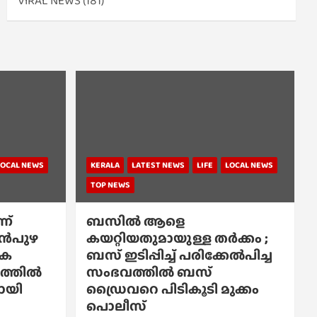
VIRAL NEWS
(181)
LOCAL NEWS
KERALA
LATEST NEWS
LIFE
LOCAL NEWS
TOP NEWS
ന്
ബസിൽ ആളെ
്പൻപുഴ
കയറ്റിയതുമായുള്ള തർക്കം ;
ിക
ബസ് ഇടിപ്പിച്ച് പരിക്കേൽപിച്ച
്കത്തിൽ
സംഭവത്തിൽ ബസ്
പോയി
ഡ്രൈവറെ പിടികൂടി മുക്കം
പൊലീസ്