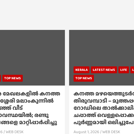
KERALA
LATEST NEWS
LIFE
TOP NEWS
TOP NEWS
 മേഖലകളിൽ കനത്ത
കനത്ത മഴയെത്തുടർന്
ശ്ശേരി മലാംകുന്നിൽ
തിരുവമ്പാടി – മുത്തപ
്ഞ് വീട്
റോഡിലെ താൽക്കാല
സ്ഥയിൽ; രണ്ടു
ചപ്പാത്ത് വെള്ളപ്പൊക
ങളെ മാറ്റിപ്പാർപ്പിച്ചു
പൂർണ്ണമായി ഒലിച്ചു
26
WEB DESK
August 1, 2026
WEB DESK