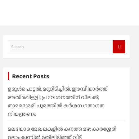
S
e
a
r
Recent Posts
c
h
ഉരുൾപൊട്ടൽ, മണ്ണിടിച്ചിൽ, ഇരമ്പിയാര്‍ത്ത്
അതിരപ്പിള്ളി; പ്രവേശനത്തിന് വിലക്ക്;
താമരശേരി ചുരത്തില്‍ കര്‍ശന ഗതാഗത
നിയന്ത്രണം
മലയോര മേഖലകളിൽ കനത്ത മഴ: കാരശ്ശേരി
മലാംകുന്നിൽ മതിലിടിഞ്ഞ് വീട്