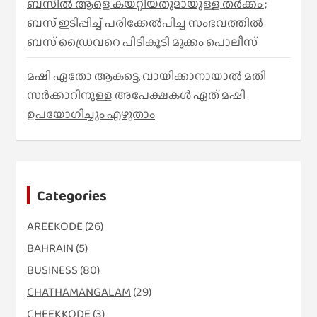
ബസിൽ ആളെ കയറ്റിയതുമായുള്ള തർക്കം ;
ബസ് ഇടിപ്പിച്ച് പരിക്കേൽപിച്ച സംഭവത്തിൽ
ബസ് ഡ്രൈവറെ പിടികൂടി മുക്കം പൊലീസ്
മഷി ഏതോ ആകട്ടെ, വായിക്കാനായാൽ മതി​
സർക്കാറിനുള്ള അപേക്ഷകൾ ഏത് മഷി
ഉപയോഗിച്ചും എഴുതാം
Categories
AREEKODE
(26)
BAHRAIN
(5)
BUSINESS
(80)
CHATHAMANGALAM
(29)
CHEEKKODE
(3)