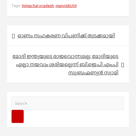
Tags:
himachal pradesh
,
mannidichil
Post
ഓണം സഹകരണ വിപണിക്ക് തുടക്കമായി
navigation
മോദി ഇന്ത്യയുടെ രാജവൊന്നുമല്ല; മോദിയുടെ
എല്ലാ നയവും ശരിയല്ലെന്ന് ബി.ജെ.പി എം.പി
സുബ്രഹ്മണ്യന്‍ സ്വാമി
S
e
a
r
c