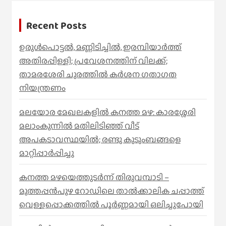
h
Recent Posts
ഉരുൾപൊട്ടൽ, മണ്ണിടിച്ചിൽ, ഇരമ്പിയാര്‍ത്ത്
അതിരപ്പിള്ളി; പ്രവേശനത്തിന് വിലക്ക്;
താമരശേരി ചുരത്തില്‍ കര്‍ശന ഗതാഗത
നിയന്ത്രണം
മലയോര മേഖലകളിൽ കനത്ത മഴ: കാരശ്ശേരി
മലാംകുന്നിൽ മതിലിടിഞ്ഞ് വീട്
അപകടാവസ്ഥയിൽ; രണ്ടു കുടുംബങ്ങളെ
മാറ്റിപ്പാർപ്പിച്ചു
കനത്ത മഴയെത്തുടർന്ന് തിരുവമ്പാടി –
മുത്തപ്പൻപുഴ റോഡിലെ താൽക്കാലിക ചപ്പാത്ത്
വെള്ളപ്പൊക്കത്തിൽ പൂർണ്ണമായി ഒലിച്ചുപോയി