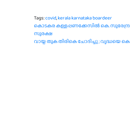
Tags:
covid
,
kerala karnataka boardeer
Post
കൊടകര കള്ളപ്പണക്കേസില്‍ കെ. സുരേന്ദ്
സുരക്ഷ
navigation
വായ്പ തുക തിരികെ ചോദിച്ചു ; വൃദ്ധയെ കൊ