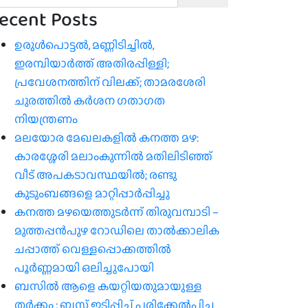
ecent Posts
ഉരുൾപൊട്ടൽ, മണ്ണിടിച്ചിൽ,
ഇരമ്പിയാര്‍ത്ത് അതിരപ്പിള്ളി;
പ്രവേശനത്തിന് വിലക്ക്; താമരശേരി
ചുരത്തില്‍ കര്‍ശന ഗതാഗത
നിയന്ത്രണം
മലയോര മേഖലകളിൽ കനത്ത മഴ:
കാരശ്ശേരി മലാംകുന്നിൽ മതിലിടിഞ്ഞ്
വീട് അപകടാവസ്ഥയിൽ; രണ്ടു
കുടുംബങ്ങളെ മാറ്റിപ്പാർപ്പിച്ചു
കനത്ത മഴയെത്തുടർന്ന് തിരുവമ്പാടി –
മുത്തപ്പൻപുഴ റോഡിലെ താൽക്കാലിക
ചപ്പാത്ത് വെള്ളപ്പൊക്കത്തിൽ
പൂർണ്ണമായി ഒലിച്ചുപോയി
ബസിൽ ആളെ കയറ്റിയതുമായുള്ള
തർക്കം ; ബസ് ഇടിപ്പിച്ച് പരിക്കേൽപിച്ച