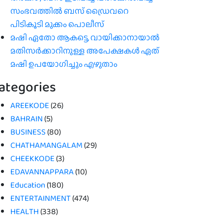
സംഭവത്തിൽ ബസ് ഡ്രൈവറെ
പിടികൂടി മുക്കം പൊലീസ്
മഷി ഏതോ ആകട്ടെ, വായിക്കാനായാൽ
മതി​സർക്കാറിനുള്ള അപേക്ഷകൾ ഏത്
മഷി ഉപയോഗിച്ചും എഴുതാം
ategories
AREEKODE
(26)
BAHRAIN
(5)
BUSINESS
(80)
CHATHAMANGALAM
(29)
CHEEKKODE
(3)
EDAVANNAPPARA
(10)
Education
(180)
ENTERTAINMENT
(474)
HEALTH
(338)