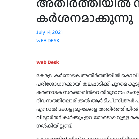
അതിർത്തിയിൽ നി
കർശനമാക്കുന്നു
July 14, 2021
WEB DESK
Web Desk
കേരള-കര്‍ണാടക അതിർത്തിയിൽ കൊവിഡ് ന
പരിശോധനക്കായി തലപ്പാടിക്ക് പുറമെ കൂടുതല
കർണാടക സർക്കാരിന്‍റെ തീരുമാനം. മംഗളൂര
ദിവസത്തിലൊരിക്കല്‍ ആര്‍.ടി.പി.സി.ആര്
എന്നാൽ മംഗളൂരു-കേരള അതിര്‍ത്തിയില്‍ 
വിദ്യാര്‍ത്ഥികൾക്കും ഇവരോടൊപ്പമുള്ള ര
നൽകിയിട്ടുണ്ട്.