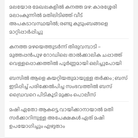
മലയോര മേഖലകളിൽ കനത്ത മഴ: കാരശ്ശേരി
മലാംകുന്നിൽ മതിലിടിഞ്ഞ് വീട്
അപകടാവസ്ഥയിൽ; രണ്ടു കുടുംബങ്ങളെ
മാറ്റിപ്പാർപ്പിച്ചു
കനത്ത മഴയെത്തുടർന്ന് തിരുവമ്പാടി –
മുത്തപ്പൻപുഴ റോഡിലെ താൽക്കാലിക ചപ്പാത്ത്
വെള്ളപ്പൊക്കത്തിൽ പൂർണ്ണമായി ഒലിച്ചുപോയി
ബസിൽ ആളെ കയറ്റിയതുമായുള്ള തർക്കം ; ബസ്
ഇടിപ്പിച്ച് പരിക്കേൽപിച്ച സംഭവത്തിൽ ബസ്
ഡ്രൈവറെ പിടികൂടി മുക്കം പൊലീസ്
മഷി ഏതോ ആകട്ടെ, വായിക്കാനായാൽ മതി​
സർക്കാറിനുള്ള അപേക്ഷകൾ ഏത് മഷി
ഉപയോഗിച്ചും എഴുതാം