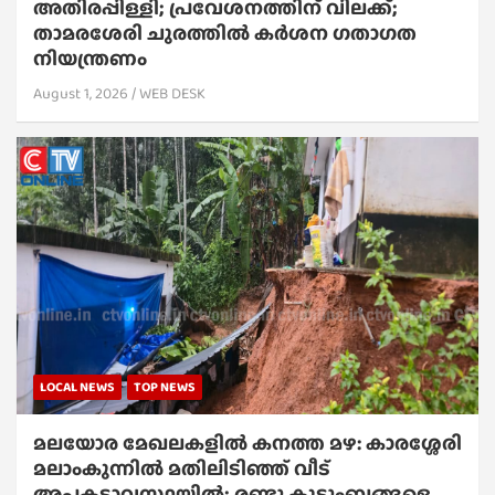
അതിരപ്പിള്ളി; പ്രവേശനത്തിന് വിലക്ക്;
താമരശേരി ചുരത്തില്‍ കര്‍ശന ഗതാഗത
നിയന്ത്രണം
August 1, 2026
WEB DESK
LOCAL NEWS
TOP NEWS
മലയോര മേഖലകളിൽ കനത്ത മഴ: കാരശ്ശേരി
മലാംകുന്നിൽ മതിലിടിഞ്ഞ് വീട്
അപകടാവസ്ഥയിൽ; രണ്ടു കുടുംബങ്ങളെ