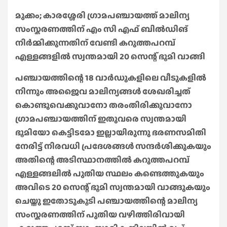
മുക്കം; കാരശ്ശേരി ഗ്രാമപഞ്ചായത്ത് മാലിന്യ
സംസ്കരണത്തിന് എം സി എഫ് ബിൽഡിങ്
നിർമ്മിക്കുന്നതിന് വേണ്ടി കറുത്തപറമ്പ്
എള്ളങ്ങളിൽ സ്വന്തമായി 20 സെന്റ് ഭൂമി വാങ്ങി
പഞ്ചായത്തിന്റെ 18 വാർഡുകളിലെ വീടുകളിൽ
നിന്നും അജൈവ മാലിന്യങ്ങൾ ശേഖരിച്ചത്
കൊണ്ടുവെക്കുവാനോ തരംതിരിക്കുവാനോ
ഗ്രാമപഞ്ചായത്തിന് ഇതുവരെ സ്വന്തമായി
ഭൂമിയോ കെട്ടിടമോ ഇല്ലായിരുന്നു ഭരണസമിതി
നേരിട്ട് നിരവധി പ്രദേശങ്ങൾ സന്ദർശിക്കുകയും
അതിന്റെ അടിസ്ഥാനത്തിൽ കറുത്തപറമ്പ്
എള്ളങ്ങലിൽ പുതിയ സ്ഥലം കണ്ടെത്തുകയും
അവിടെ 20 സെന്റ് ഭൂമി സ്വന്തമായി വാങ്ങുകയും
ചെയ്തു ഇതോടുകൂടി പഞ്ചായത്തിന്റെ മാലിന്യ
സംസ്കരണത്തിന് പുതിയ വഴിത്തിരിവായി