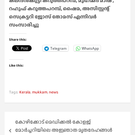
കലന്ദൻക്കുട്ടി കറുത്തപറമ്പ്, മുഹമ്മദ് മാഷ് ,
റഹൂഫ് കറുത്തപറമ്പ്, ഷൈമ, അസിസ്റ്റന്റ്
സെക്രട്ടറി ജോസ് തോമസ് എന്നിവർ
സംസാരിച്ചു
Share this:
Telegram
WhatsApp
Like this:
Tags:
Kerala
,
mukkam
,
news
Post
കോഴിക്കോട് മെഡിക്കൽ കോളജ്
navigation
മോർച്ചറിയിലെ അജ്ഞാത മൃതദേഹങ്ങൾ