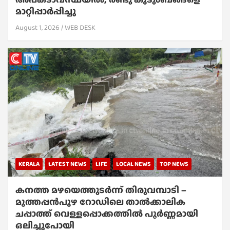
മാറ്റിപ്പാർപ്പിച്ചു
August 1, 2026
WEB DESK
KERALA
LATEST NEWS
LIFE
LOCAL NEWS
TOP NEWS
കനത്ത മഴയെത്തുടർന്ന് തിരുവമ്പാടി –
മുത്തപ്പൻപുഴ റോഡിലെ താൽക്കാലിക
ചപ്പാത്ത് വെള്ളപ്പൊക്കത്തിൽ പൂർണ്ണമായി
ഒലിച്ചുപോയി