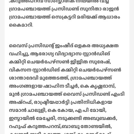
.കറുത്തപറമ്പ് സാംസ്കാരിക നിലയിൽ വച്ച്
ഗ്രാമപഞ്ചായത്ത് പ്രസിഡണ്ട് സുനിതാ രാജൻ
ഗ്രാമപഞ്ചായത്ത് സെക്രട്ടറി മരിയക്ക് ആധാരം
കൈമാറി
.
വൈസ് പ്രസിഡന്റ് ജംഷീദ് ഒളകര അധ്യക്ഷത
വഹിച്ചു, ആരോഗ്യ വിദ്യാഭ്യാസ സ്റ്റാൻഡിങ്
കമ്മിറ്റി ചെയർപേഴ്സൺ ജിജിത സുരേഷ്,
വികസന സ്റ്റാൻഡിങ് കമ്മിറ്റി ചെയർപേഴ്സൺ
ശാന്താദേവി മൂത്തേടത്ത്, ഗ്രാമപഞ്ചായത്ത്
അംഗങ്ങളായ ഷാഹിന ടീച്ചർ, കെ കൃഷ്ണദാസ്,
മുൻ ഗ്രാമപഞ്ചായത്ത് വൈസ് പ്രസിഡണ്ട് എംടി
അഷ്റഫ്, രാഷ്ട്രീയപ്പാർട്ടി പ്രതിനിധികളായ
സമാൻ ചാലൂളി, കെ കോയ, എ പി മോയി,
ഇസ്മായിൽ മേച്ചേരി, നടുക്കണ്ടി അബൂബക്കർ,
റഹൂഫ് കറുത്തപറമ്പ്,ബാബു തോണ്ടയിൽ,