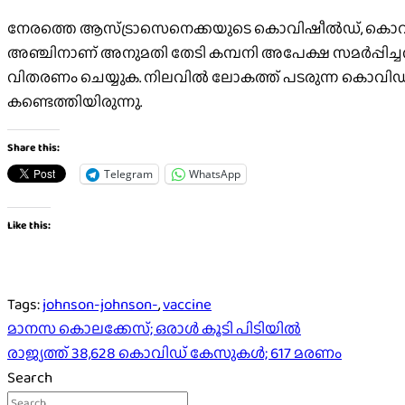
നേരത്തെ ആസ്ട്രാസെനെക്കയുടെ കൊവിഷീല്‍ഡ്, കൊവാക്‌സിന
അഞ്ചിനാണ് അനുമതി തേടി കമ്പനി അപേക്ഷ സമര്‍പ്പിച്ച
വിതരണം ചെയ്യുക. നിലവില്‍ ലോകത്ത് പടരുന്ന കൊവിഡ് ഡെ
കണ്ടെത്തിയിരുന്നു.
Share this:
Telegram
WhatsApp
Like this:
Tags:
johnson-johnson-
,
vaccine
Post
മാനസ കൊലക്കേസ്; ഒരാള്‍ കൂടി പിടിയില്‍
രാജ്യത്ത് 38,628 കൊവിഡ് കേസുകൾ; 617 മരണം
navigation
Search