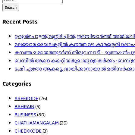
Search
Recent Posts
ഉരുൾപൊട്ടൽ, മണ്ണിടിച്ചിൽ, ഇരമ്പിയാര്‍ത്ത് അതിരപ
മലയോര മേഖലകളിൽ കനത്ത മഴ: കാരശ്ശേരി മലാംകുന്ന
കനത്ത മഴയെത്തുടർന്ന് തിരുവമ്പാടി – മുത്തപ്പൻ
ബസിൽ ആളെ കയറ്റിയതുമായുള്ള തർക്കം ; ബസ് ഇടിപ
മഷി ഏതോ ആകട്ടെ, വായിക്കാനായാൽ മതി​സർക്ക
Categories
AREEKODE
(26)
BAHRAIN
(5)
BUSINESS
(80)
CHATHAMANGALAM
(29)
CHEEKKODE
(3)