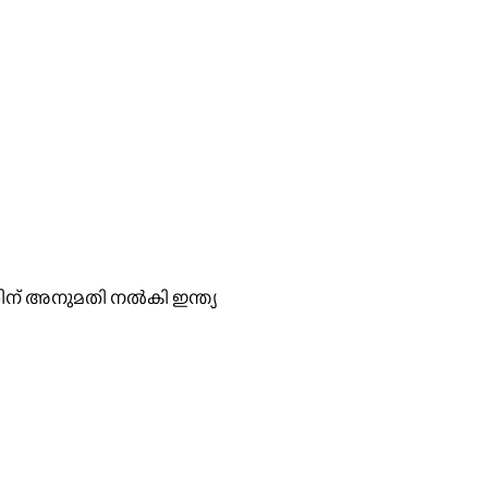
് അനുമതി നല്‍കി ഇന്ത്യ