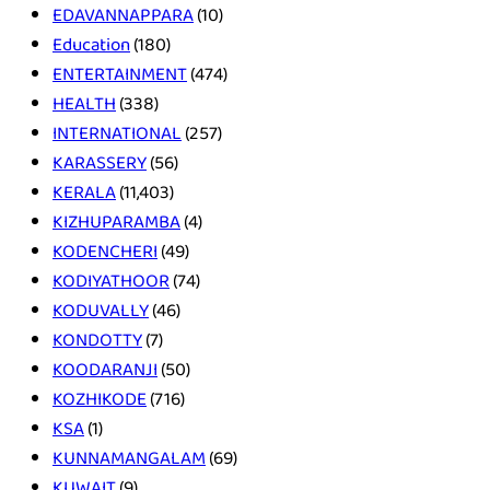
EDAVANNAPPARA
(10)
Education
(180)
ENTERTAINMENT
(474)
HEALTH
(338)
INTERNATIONAL
(257)
KARASSERY
(56)
KERALA
(11,403)
KIZHUPARAMBA
(4)
KODENCHERI
(49)
KODIYATHOOR
(74)
KODUVALLY
(46)
KONDOTTY
(7)
KOODARANJI
(50)
KOZHIKODE
(716)
KSA
(1)
KUNNAMANGALAM
(69)
KUWAIT
(9)