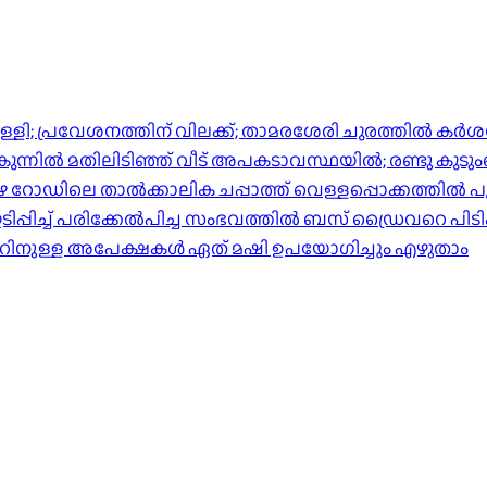
്പിള്ളി; പ്രവേശനത്തിന് വിലക്ക്; താമരശേരി ചുരത്തില്‍ ക
ിൽ മതിലിടിഞ്ഞ് വീട് അപകടാവസ്ഥയിൽ; രണ്ടു കുടുംബങ്ങള
പുഴ റോഡിലെ താൽക്കാലിക ചപ്പാത്ത് വെള്ളപ്പൊക്കത്തിൽ പ
്പിച്ച് പരിക്കേൽപിച്ച സംഭവത്തിൽ ബസ് ഡ്രൈവറെ പിടി
ാറിനുള്ള അപേക്ഷകൾ ഏത് മഷി ഉപയോഗിച്ചും എഴുതാം