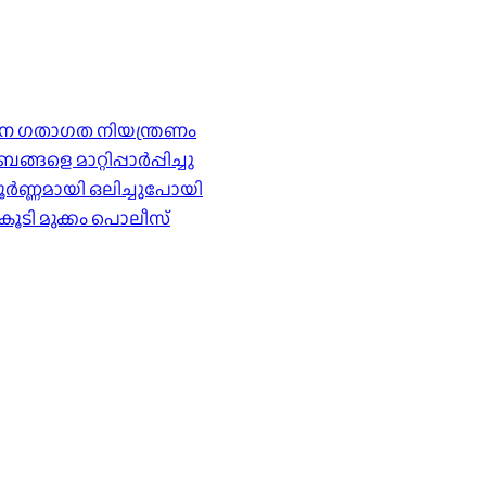
ര്‍ശന ഗതാഗത നിയന്ത്രണം
െ മാറ്റിപ്പാർപ്പിച്ചു
ൂർണ്ണമായി ഒലിച്ചുപോയി
കൂടി മുക്കം പൊലീസ്