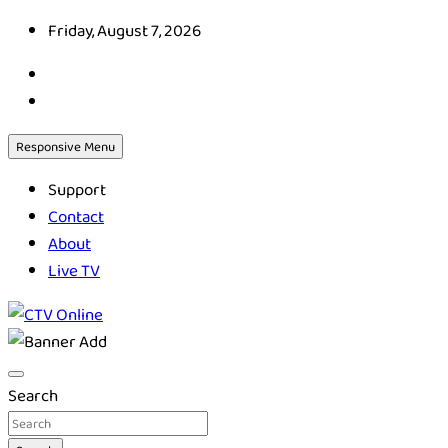
Skip
Friday, August 7, 2026
to
content
Responsive Menu
Support
Contact
About
Live TV
CTV Online
Search