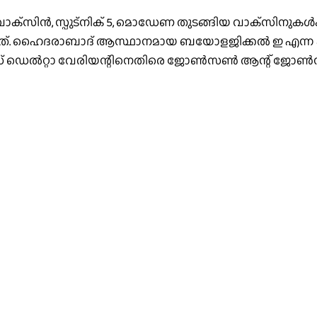
്‍, സ്പുട്‌നിക് 5, മൊഡേണ തുടങ്ങിയ വാക്‌സിനുകള്‍ക്ക്
ത്. ഹൈദരാബാദ് ആസ്ഥാനമായ ബയോളജിക്കല്‍ ഇ എന്ന കമ്പന
ല്‍റ്റാ വേരിയന്റിനെതിരെ ജോണ്‍സണ്‍ ആന്റ് ജോണ്‍സണ്‍ 