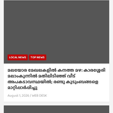
LOCAL NEWS
TOP NEWS
മലയോര മേഖലകളിൽ കനത്ത മഴ: കാരശ്ശേരി
മലാംകുന്നിൽ മതിലിടിഞ്ഞ് വീട്
അപകടാവസ്ഥയിൽ; രണ്ടു കുടുംബങ്ങളെ
മാറ്റിപ്പാർപ്പിച്ചു
August 1, 2026
WEB DESK