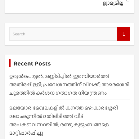
ജാമ്യമില്ല
S
e
a
r
Recent Posts
c
h
ഉരുൾപൊട്ടൽ, മണ്ണിടിച്ചിൽ, ഇരമ്പിയാര്‍ത്ത്
അതിരപ്പിള്ളി; പ്രവേശനത്തിന് വിലക്ക്; താമരശേരി
ചുരത്തില്‍ കര്‍ശന ഗതാഗത നിയന്ത്രണം
മലയോര മേഖലകളിൽ കനത്ത മഴ: കാരശ്ശേരി
മലാംകുന്നിൽ മതിലിടിഞ്ഞ് വീട്
അപകടാവസ്ഥയിൽ; രണ്ടു കുടുംബങ്ങളെ
മാറ്റിപ്പാർപ്പിച്ചു