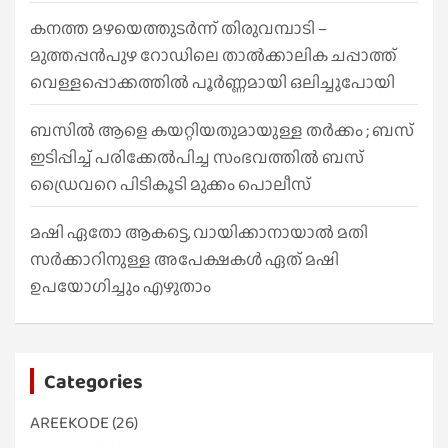
കനത്ത മഴയെത്തുടർന്ന് തിരുവമ്പാടി –
മുത്തപ്പൻപുഴ റോഡിലെ താൽക്കാലിക ചപ്പാത്ത്
വെള്ളപ്പൊക്കത്തിൽ പൂർണ്ണമായി ഒലിച്ചുപോയി
ബസിൽ ആളെ കയറ്റിയതുമായുള്ള തർക്കം ; ബസ്
ഇടിപ്പിച്ച് പരിക്കേൽപിച്ച സംഭവത്തിൽ ബസ്
ഡ്രൈവറെ പിടികൂടി മുക്കം പൊലീസ്
മഷി ഏതോ ആകട്ടെ, വായിക്കാനായാൽ മതി​
സർക്കാറിനുള്ള അപേക്ഷകൾ ഏത് മഷി
ഉപയോഗിച്ചും എഴുതാം
Categories
AREEKODE
(26)