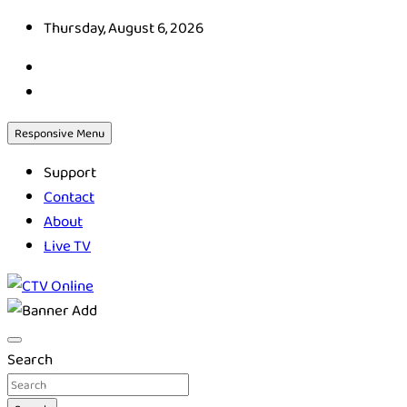
Skip
Thursday, August 6, 2026
to
content
Responsive Menu
Support
Contact
About
Live TV
CTV Online
Search