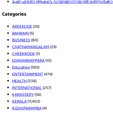
മഷി ഏതോ ആകട്ടെ, വായിക്കാനായാൽ മതി​സർക്ക
Categories
AREEKODE
(26)
BAHRAIN
(5)
BUSINESS
(80)
CHATHAMANGALAM
(29)
CHEEKKODE
(3)
EDAVANNAPPARA
(10)
Education
(180)
ENTERTAINMENT
(474)
HEALTH
(338)
INTERNATIONAL
(257)
KARASSERY
(56)
KERALA
(11,403)
KIZHUPARAMBA
(4)