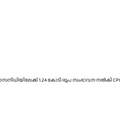
ശ്വാസനിധിയിലേക്ക് 1.24 കോടി രൂപ സംഭാവന നൽകി CPI