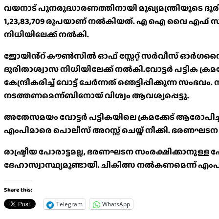
വയനാട് പുനരുദ്ധാരണത്തിനായി മുഖ്യമന്ത്രിയുട
1,23,83,709 രൂപയാണ് നൽകിയത്. എ ഐ വൈ എഫ് സംസ്ഥ
നിധിയിലേക്ക് നൽകി.
ജോയിൻ്റ് കൗൺസിൽ ഓഫ് സ്റ്റേറ്റ് സർവീസ് ഓർഗന
ദുരിതാശ്വാസ നിധിയിലേക്ക് നൽകി.വോട്ടർ പട്ടിക ക
കേന്ദ്രീകരിച്ച് വോട്ട് ചേർന്നത് ഞെട്ടിപ്പിക്കുന്ന
നടത്തണമെന്ന്ബിനോയ് വിശ്വം ആവശ്യപ്പെട്ടു.
അതേസമയം വോട്ടർ പട്ടികയിലെ ക്രമക്കേട് ആരോപിച്
എംപിമാരെ പൊലീസ് അറസ്റ്റ് ചെയ്ത് നീക്കി. ഭരണഘടന
രാഷ്ട്രീയ പോരാട്ടമല്ല, ഭരണഘടന സംരക്ഷിക്കാനുള്ള പ
ദേഹാസ്വാസ്ഥ്യമുണ്ടായി. ചികിത്സ നൽകണമെന്ന് എംപിമാ
Share this:
Telegram
WhatsApp