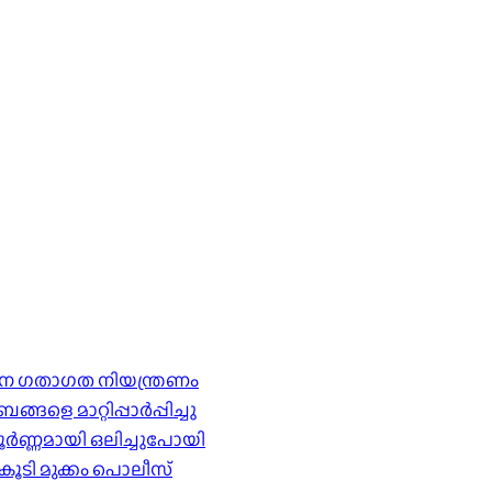
ര്‍ശന ഗതാഗത നിയന്ത്രണം
െ മാറ്റിപ്പാർപ്പിച്ചു
ൂർണ്ണമായി ഒലിച്ചുപോയി
കൂടി മുക്കം പൊലീസ്