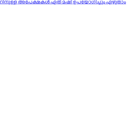
ാറിനുള്ള അപേക്ഷകൾ ഏത് മഷി ഉപയോഗിച്ചും എഴുതാം