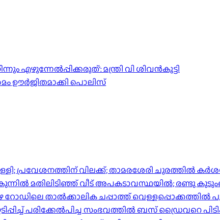
ും എഴുന്നേല്‍പ്പിക്കരുത്’: മന്ത്രി വി ശിവന്‍കുട്ടി
ശ്രമം ഊർജിതമാക്കി പൊലിസ്
്പിള്ളി; പ്രവേശനത്തിന് വിലക്ക്; താമരശേരി ചുരത്തില്‍ ക
ിൽ മതിലിടിഞ്ഞ് വീട് അപകടാവസ്ഥയിൽ; രണ്ടു കുടുംബങ്ങള
പുഴ റോഡിലെ താൽക്കാലിക ചപ്പാത്ത് വെള്ളപ്പൊക്കത്തിൽ പ
്പിച്ച് പരിക്കേൽപിച്ച സംഭവത്തിൽ ബസ് ഡ്രൈവറെ പിടി