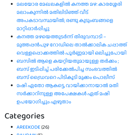
മലയോര മേഖലകളിൽ കനത്ത മഴ: കാരശ്ശേരി
മലാംകുന്നിൽ മതിലിടിഞ്ഞ് വീട്
അപകടാവസ്ഥയിൽ; രണ്ടു കുടുംബങ്ങളെ
മാറ്റിപ്പാർപ്പിച്ചു
കനത്ത മഴയെത്തുടർന്ന് തിരുവമ്പാടി –
മുത്തപ്പൻപുഴ റോഡിലെ താൽക്കാലിക ചപ്പാത്ത്
വെള്ളപ്പൊക്കത്തിൽ പൂർണ്ണമായി ഒലിച്ചുപോയി
ബസിൽ ആളെ കയറ്റിയതുമായുള്ള തർക്കം ;
ബസ് ഇടിപ്പിച്ച് പരിക്കേൽപിച്ച സംഭവത്തിൽ
ബസ് ഡ്രൈവറെ പിടികൂടി മുക്കം പൊലീസ്
മഷി ഏതോ ആകട്ടെ, വായിക്കാനായാൽ മതി​
സർക്കാറിനുള്ള അപേക്ഷകൾ ഏത് മഷി
ഉപയോഗിച്ചും എഴുതാം
Categories
AREEKODE
(26)