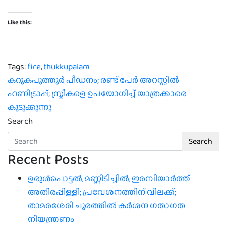
Like this:
Tags:
fire
,
thukkupalam
Post
കറുകപുത്തൂര്‍ പീഡനം; രണ്ട് പേര്‍ അറസ്റ്റില്‍
ഹണിട്രാപ്പ്; സ്ത്രീകളെ ഉപയോഗിച്ച് യാത്രക്കാരെ
navigation
കുടുക്കുന്നു
Search
Search
Recent Posts
ഉരുൾപൊട്ടൽ, മണ്ണിടിച്ചിൽ, ഇരമ്പിയാര്‍ത്ത്
അതിരപ്പിള്ളി; പ്രവേശനത്തിന് വിലക്ക്;
താമരശേരി ചുരത്തില്‍ കര്‍ശന ഗതാഗത
നിയന്ത്രണം