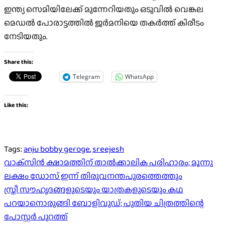
ഇന്ത്യ സെമിയിലേക്ക് മുന്നേറിയതും ഒടുവില്‍ വെങ്കല
മെഡല്‍ പോരാട്ടത്തില്‍ ജര്‍മനിയെ തകര്‍ത്ത് കിരീടം
നേടിയതും.
Share this:
Telegram
WhatsApp
Like this:
Tags:
anju bobby geroge
,
sreejesh
Post
വാക്‌സിന്‍ ക്ഷാമത്തിന് താൽക്കാലിക പരിഹാരം; മൂന്നു
ലക്ഷം ഡോസ് ഇന്ന് തിരുവനന്തപുരത്തെത്തും
navigation
സ്ത്രീ സൗഹൃദങ്ങളുടെയും യാത്രകളുടെയും കഥ
പറയാനൊരുങ്ങി ബോളിവുഡ്; പുതിയ ചിത്രത്തിന്റെ
പോസ്റ്റര്‍ പുറത്ത്