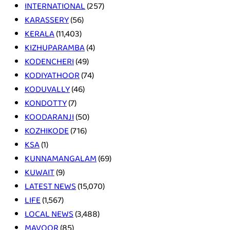
INTERNATIONAL
(257)
KARASSERY
(56)
KERALA
(11,403)
KIZHUPARAMBA
(4)
KODENCHERI
(49)
KODIYATHOOR
(74)
KODUVALLY
(46)
KONDOTTY
(7)
KOODARANJI
(50)
KOZHIKODE
(716)
KSA
(1)
KUNNAMANGALAM
(69)
KUWAIT
(9)
LATEST NEWS
(15,070)
LIFE
(1,567)
LOCAL NEWS
(3,488)
MAVOOR
(85)