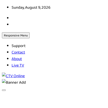
Skip
Sunday, August 9, 2026
to
content
Responsive Menu
Support
Contact
About
Live TV
CTV Online