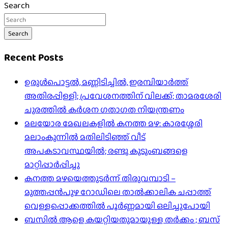
Search
Search
Recent Posts
ഉരുൾപൊട്ടൽ, മണ്ണിടിച്ചിൽ, ഇരമ്പിയാര്‍ത്ത്
അതിരപ്പിള്ളി; പ്രവേശനത്തിന് വിലക്ക്; താമരശേരി
ചുരത്തില്‍ കര്‍ശന ഗതാഗത നിയന്ത്രണം
മലയോര മേഖലകളിൽ കനത്ത മഴ: കാരശ്ശേരി
മലാംകുന്നിൽ മതിലിടിഞ്ഞ് വീട്
അപകടാവസ്ഥയിൽ; രണ്ടു കുടുംബങ്ങളെ
മാറ്റിപ്പാർപ്പിച്ചു
കനത്ത മഴയെത്തുടർന്ന് തിരുവമ്പാടി –
മുത്തപ്പൻപുഴ റോഡിലെ താൽക്കാലിക ചപ്പാത്ത്
വെള്ളപ്പൊക്കത്തിൽ പൂർണ്ണമായി ഒലിച്ചുപോയി
ബസിൽ ആളെ കയറ്റിയതുമായുള്ള തർക്കം ; ബസ്