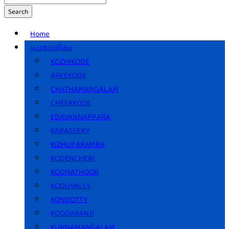
Search
Home
പ്രാദേശികം
KOZHIKODE
AREEKODE
CHATHAMANGALAM
CHEEKKODE
EDAVANNAPPARA
KARASSERY
KIZHUPARAMBA
KODENCHERI
KODIYATHOOR
KODUVALLY
KONDOTTY
KOODARANJI
KUNNAMANGALAM