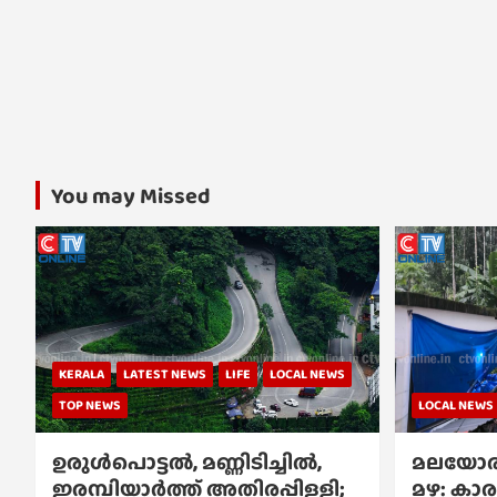
You may Missed
KERALA
LATEST NEWS
LIFE
LOCAL NEWS
TOP NEWS
LOCAL NEWS
ഉരുൾപൊട്ടൽ, മണ്ണിടിച്ചിൽ,
മലയോര
ഇരമ്പിയാര്‍ത്ത് അതിരപ്പിള്ളി;
മഴ: കാര