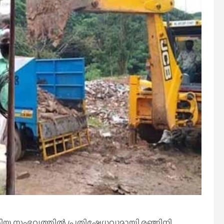
കിയ സംഭവത്തില്‍ പ്രതിഷേധവുമായി രഞ്ജിനി