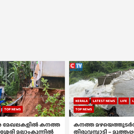
KERALA
LATEST NEWS
LIFE
TOP NEWS
TOP NEWS
 മേഖലകളിൽ കനത്ത
കനത്ത മഴയെത്തുടർന്
ശ്ശേരി മലാംകുന്നിൽ
തിരുവമ്പാടി – മുത്തപ