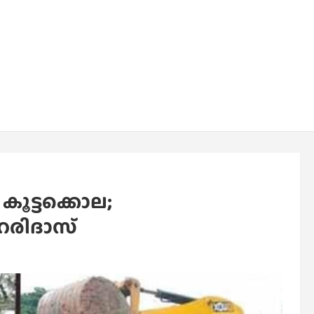
കൂട്ടക്കൊല;
ഹരിദാസ്