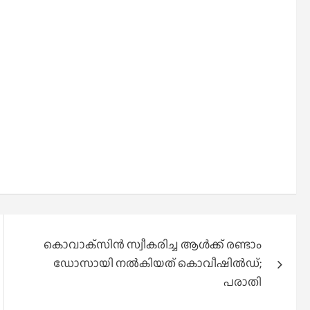
കൊവാക്‌സിൻ സ്വീകരിച്ച ആൾക്ക് രണ്ടാം
ഡോസായി നൽകിയത് കൊവീഷിൽഡ്;
പരാതി