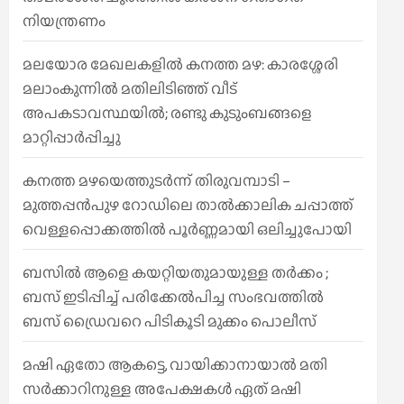
നിയന്ത്രണം
മലയോര മേഖലകളിൽ കനത്ത മഴ: കാരശ്ശേരി
മലാംകുന്നിൽ മതിലിടിഞ്ഞ് വീട്
അപകടാവസ്ഥയിൽ; രണ്ടു കുടുംബങ്ങളെ
മാറ്റിപ്പാർപ്പിച്ചു
കനത്ത മഴയെത്തുടർന്ന് തിരുവമ്പാടി –
മുത്തപ്പൻപുഴ റോഡിലെ താൽക്കാലിക ചപ്പാത്ത്
വെള്ളപ്പൊക്കത്തിൽ പൂർണ്ണമായി ഒലിച്ചുപോയി
ബസിൽ ആളെ കയറ്റിയതുമായുള്ള തർക്കം ;
ബസ് ഇടിപ്പിച്ച് പരിക്കേൽപിച്ച സംഭവത്തിൽ
ബസ് ഡ്രൈവറെ പിടികൂടി മുക്കം പൊലീസ്
മഷി ഏതോ ആകട്ടെ, വായിക്കാനായാൽ മതി​
സർക്കാറിനുള്ള അപേക്ഷകൾ ഏത് മഷി