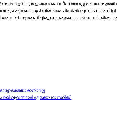
ടൻ ആദിത്യൻ ജയനെ പൊലീസ് അറസ്റ്റ് രേഖപ്പെടുത്തി
മാവശ്യപ്പെട്ട് ആദിത്യൻ നിരന്തരം പീഡിപ്പിച്ചെന്നാണ് അമ്പ
് അമ്പിളി ആരോപിച്ചിരുന്നു. കുടുംബ പ്രശ്‌നങ്ങൾക്കിടെ ആ
്യാഭർത്താക്കന്മാരല്ല
വ്യാപാരി വ്യവസായി ഏകോപന സമിതി