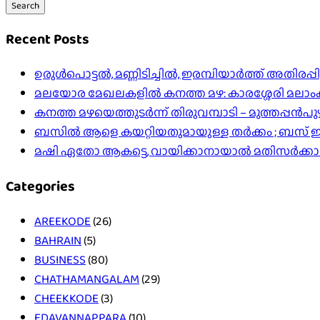
Search
Recent Posts
ഉരുൾപൊട്ടൽ, മണ്ണിടിച്ചിൽ, ഇരമ്പിയാര്‍ത്ത് അതിരപ
മലയോര മേഖലകളിൽ കനത്ത മഴ: കാരശ്ശേരി മലാംകുന്ന
കനത്ത മഴയെത്തുടർന്ന് തിരുവമ്പാടി – മുത്തപ്പൻ
ബസിൽ ആളെ കയറ്റിയതുമായുള്ള തർക്കം ; ബസ് ഇടിപ
മഷി ഏതോ ആകട്ടെ, വായിക്കാനായാൽ മതി​സർക്ക
Categories
AREEKODE
(26)
BAHRAIN
(5)
BUSINESS
(80)
CHATHAMANGALAM
(29)
CHEEKKODE
(3)
EDAVANNAPPARA
(10)