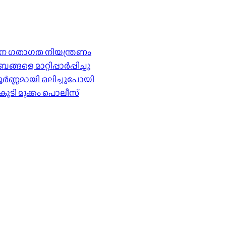
ര്‍ശന ഗതാഗത നിയന്ത്രണം
െ മാറ്റിപ്പാർപ്പിച്ചു
ൂർണ്ണമായി ഒലിച്ചുപോയി
കൂടി മുക്കം പൊലീസ്