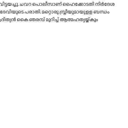
 വിട്ടയച്ചു. ചവറ പൊലീസാണ് ഹൈക്കോടതി നിർദേശ
ിളി ദേവിയുടെ പരാതി. മറ്റൊരു സ്ത്രീയുമായുളള ബന്ധം
ദിത്യൻ കൈ ഞരമ്പ് മുറിച്ച് ആത്മഹത്യയ്ക്കും