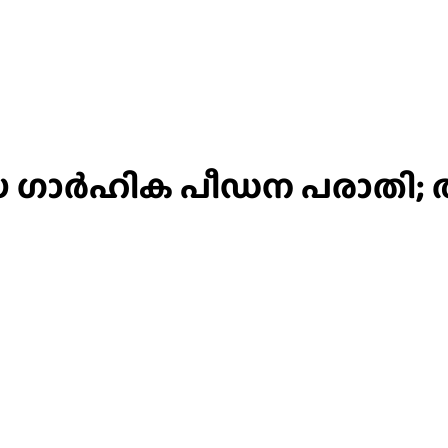
യ ഗാർഹിക പീഡന പരാതി; ആ