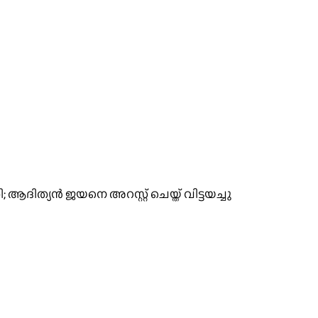
ിത്യൻ ജയനെ അറസ്റ്റ് ചെയ്ത് വിട്ടയച്ചു