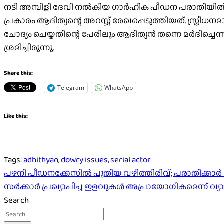
നടി അമ്പിളി ദേവി നൽകിയ ഗാർഹിക പീഡന പരാതിയിൽ ന
പ്രകാരം ആദിത്യന്റെ അറസ്റ്റ് രേഖപ്പെടുത്തിയത്. സ്ത്രീധന
ചോദ്യം ചെയ്തതിന്റെ പേരിലും ആദിത്യൻ തന്നെ മർദിച്ചെന്ന
ശ്രമിച്ചിരുന്നു.
Share this:
Telegram
WhatsApp
Like this:
Tags:
adhithyan
,
dowry issues
,
serial actor
Post
പഴനി പീഡനക്കേസിൽ പുതിയ വഴിത്തിരിവ്; പരാതിക്കാർ ഭാര
സർക്കാർ പ്രഖ്യാപിച്ച ഇളവുകൾ അപ്രായോഗികമെന്ന് 
navigation
Search