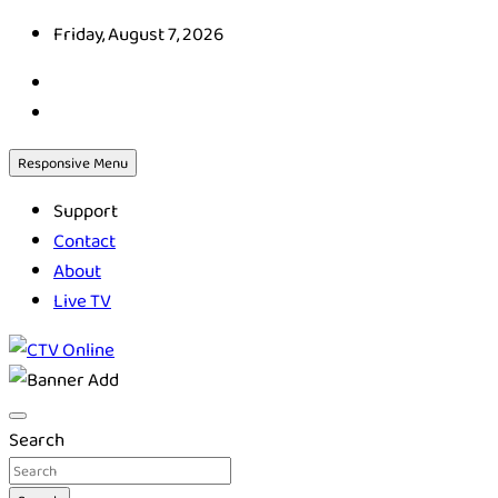
Skip
Friday, August 7, 2026
to
content
Responsive Menu
Support
Contact
About
Live TV
CTV Online
Search