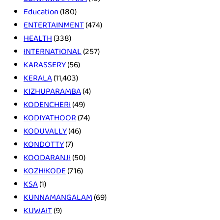
Education
(180)
ENTERTAINMENT
(474)
HEALTH
(338)
INTERNATIONAL
(257)
KARASSERY
(56)
KERALA
(11,403)
KIZHUPARAMBA
(4)
KODENCHERI
(49)
KODIYATHOOR
(74)
KODUVALLY
(46)
KONDOTTY
(7)
KOODARANJI
(50)
KOZHIKODE
(716)
KSA
(1)
KUNNAMANGALAM
(69)
KUWAIT
(9)