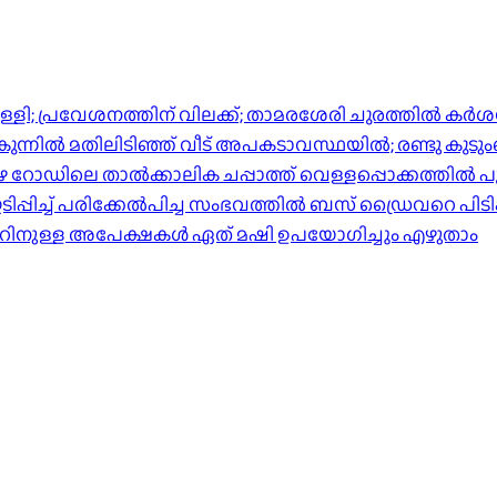
്പിള്ളി; പ്രവേശനത്തിന് വിലക്ക്; താമരശേരി ചുരത്തില്‍ ക
ിൽ മതിലിടിഞ്ഞ് വീട് അപകടാവസ്ഥയിൽ; രണ്ടു കുടുംബങ്ങള
പുഴ റോഡിലെ താൽക്കാലിക ചപ്പാത്ത് വെള്ളപ്പൊക്കത്തിൽ പ
്പിച്ച് പരിക്കേൽപിച്ച സംഭവത്തിൽ ബസ് ഡ്രൈവറെ പിടി
ാറിനുള്ള അപേക്ഷകൾ ഏത് മഷി ഉപയോഗിച്ചും എഴുതാം