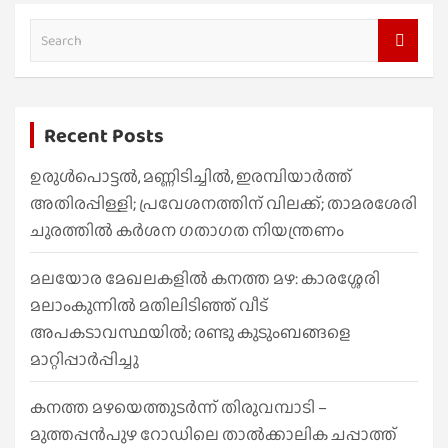
S
e
a
r
Recent Posts
c
h
ഉരുൾപൊട്ടൽ, മണ്ണിടിച്ചിൽ, ഇരമ്പിയാര്‍ത്ത്
അതിരപ്പിള്ളി; പ്രവേശനത്തിന് വിലക്ക്; താമരശേരി
ചുരത്തില്‍ കര്‍ശന ഗതാഗത നിയന്ത്രണം
മലയോര മേഖലകളിൽ കനത്ത മഴ: കാരശ്ശേരി
മലാംകുന്നിൽ മതിലിടിഞ്ഞ് വീട്
അപകടാവസ്ഥയിൽ; രണ്ടു കുടുംബങ്ങളെ
മാറ്റിപ്പാർപ്പിച്ചു
കനത്ത മഴയെത്തുടർന്ന് തിരുവമ്പാടി –
മുത്തപ്പൻപുഴ റോഡിലെ താൽക്കാലിക ചപ്പാത്ത്