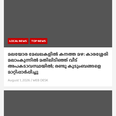
LOCAL NEWS
TOP NEWS
മലയോര മേഖലകളിൽ കനത്ത മഴ: കാരശ്ശേരി
മലാംകുന്നിൽ മതിലിടിഞ്ഞ് വീട്
അപകടാവസ്ഥയിൽ; രണ്ടു കുടുംബങ്ങളെ
മാറ്റിപ്പാർപ്പിച്ചു
August 1, 2026
WEB DESK