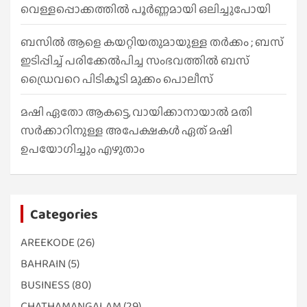
വെള്ളപ്പൊക്കത്തിൽ പൂർണ്ണമായി ഒലിച്ചുപോയി
ബസിൽ ആളെ കയറ്റിയതുമായുള്ള തർക്കം ; ബസ്
ഇടിപ്പിച്ച് പരിക്കേൽപിച്ച സംഭവത്തിൽ ബസ്
ഡ്രൈവറെ പിടികൂടി മുക്കം പൊലീസ്
മഷി ഏതോ ആകട്ടെ, വായിക്കാനായാൽ മതി​
സർക്കാറിനുള്ള അപേക്ഷകൾ ഏത് മഷി
ഉപയോഗിച്ചും എഴുതാം
Categories
AREEKODE
(26)
BAHRAIN
(5)
BUSINESS
(80)
CHATHAMANGALAM
(29)