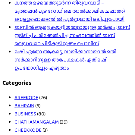
കനത്ത മഴയെത്തുടർന്ന് തിരുവമ്പാടി –
മുത്തപ്പൻപുഴ റോഡിലെ താൽക്കാലിക ചപ്പാത്ത്
വെള്ളപ്പൊക്കത്തിൽ പൂർണ്ണമായി ഒലിച്ചുപോയി
ബസിൽ ആളെ കയറ്റിയതുമായുള്ള തർക്കം ; ബസ്
ഇടിപ്പിച്ച് പരിക്കേൽപിച്ച സംഭവത്തിൽ ബസ്
ഡ്രൈവറെ പിടികൂടി മുക്കം പൊലീസ്
മഷി ഏതോ ആകട്ടെ, വായിക്കാനായാൽ മതി​
സർക്കാറിനുള്ള അപേക്ഷകൾ ഏത് മഷി
ഉപയോഗിച്ചും എഴുതാം
Categories
AREEKODE
(26)
BAHRAIN
(5)
BUSINESS
(80)
CHATHAMANGALAM
(29)
CHEEKKODE
(3)