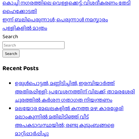
Post
കൊച്ചി നഗരത്തിലെ വെള്ളക്കെട്ട്: വിശദീകരണം തേടി
ഹൈക്കോടതി
navigation
ഇന്ന് ബലിപെരുന്നാള്‍; പെരുന്നാള്‍ നമസ്കാരം
പള്ളികളില്‍ മാത്രം
Search
Search
Recent Posts
ഉരുൾപൊട്ടൽ, മണ്ണിടിച്ചിൽ, ഇരമ്പിയാര്‍ത്ത്
അതിരപ്പിള്ളി; പ്രവേശനത്തിന് വിലക്ക്; താമരശേരി
ചുരത്തില്‍ കര്‍ശന ഗതാഗത നിയന്ത്രണം
മലയോര മേഖലകളിൽ കനത്ത മഴ: കാരശ്ശേരി
മലാംകുന്നിൽ മതിലിടിഞ്ഞ് വീട്
അപകടാവസ്ഥയിൽ; രണ്ടു കുടുംബങ്ങളെ
മാറ്റിപ്പാർപ്പിച്ചു