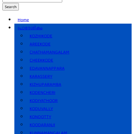
Search
Home
പ്രാദേശികം
KOZHIKODE
AREEKODE
CHATHAMANGALAM
CHEEKKODE
EDAVANNAPPARA
KARASSERY
KIZHUPARAMBA
KODENCHERI
KODIYATHOOR
KODUVALLY
KONDOTTY
KOODARANJI
KUNNAMANGALAM