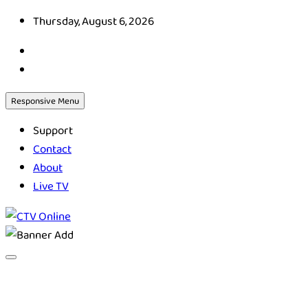
Skip
Thursday, August 6, 2026
to
content
Responsive Menu
Support
Contact
About
Live TV
CTV Online