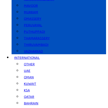
MAVOOR
MUKKAM
OMASSERY
PERUVAYAL
PUTHUPPADI
THAMARASSERY
THIRUVAMBADI
VAZHAKKAD
INTERNATIONAL
OTHER
UAE
OMAN
KUWAIT
KSA
QATAR
BAHRAIN