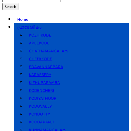
Search
Home
പ്രാദേശികം
KOZHIKODE
AREEKODE
CHATHAMANGALAM
CHEEKKODE
EDAVANNAPPARA
KARASSERY
KIZHUPARAMBA
KODENCHERI
KODIYATHOOR
KODUVALLY
KONDOTTY
KOODARANJI
KUNNAMANGALAM