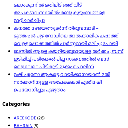
മലാംകുന്നിൽ മതിലിടിഞ്ഞ് വീട്
അപകടാവസ്ഥയിൽ; രണ്ടു കുടുംബങ്ങളെ
മാറ്റിപ്പാർപ്പിച്ചു
കനത്ത മഴയെത്തുടർന്ന് തിരുവമ്പാടി –
മുത്തപ്പൻപുഴ റോഡിലെ താൽക്കാലിക ചപ്പാത്ത്
വെള്ളപ്പൊക്കത്തിൽ പൂർണ്ണമായി ഒലിച്ചുപോയി
ബസിൽ ആളെ കയറ്റിയതുമായുള്ള തർക്കം ; ബസ്
ഇടിപ്പിച്ച് പരിക്കേൽപിച്ച സംഭവത്തിൽ ബസ്
ഡ്രൈവറെ പിടികൂടി മുക്കം പൊലീസ്
മഷി ഏതോ ആകട്ടെ, വായിക്കാനായാൽ മതി​
സർക്കാറിനുള്ള അപേക്ഷകൾ ഏത് മഷി
ഉപയോഗിച്ചും എഴുതാം
Categories
AREEKODE
(26)
BAHRAIN
(5)