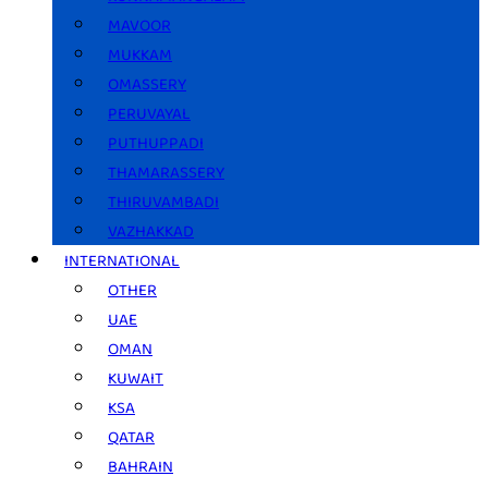
MAVOOR
MUKKAM
OMASSERY
PERUVAYAL
PUTHUPPADI
THAMARASSERY
THIRUVAMBADI
VAZHAKKAD
INTERNATIONAL
OTHER
UAE
OMAN
KUWAIT
KSA
QATAR
BAHRAIN