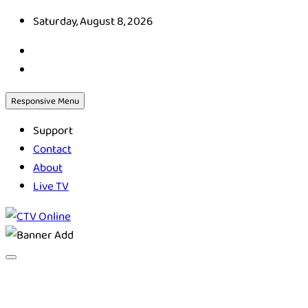
Skip
Saturday, August 8, 2026
to
content
Responsive Menu
Support
Contact
About
Live TV
CTV Online