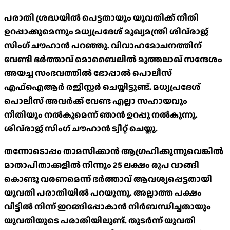
പരാതി ശ്രദ്ധയിൽ പെട്ടതായും യുവതിക്ക് നീതി
ഉറപ്പാക്കുമെന്നും മധ്യപ്രദേശ് മുഖ്യമന്ത്രി ശിവ്‍രാജ്
സിം​ഗ് ചൗഹാൻ പറഞ്ഞു. വിവാഹമോചനത്തിന്
വേണ്ടി ഭർത്താവ് മൊബൈലിൽ മുത്തലാഖ് സന്ദേശം
അയച്ച സംഭവത്തിൽ ഭോപ്പാല്‍ പൊലീസ്
എഫ്ഐആർ രജിസ്റ്റർ ചെയ്തിട്ടുണ്ട്. മധ്യപ്രദേശ്
പൊലീസ് അവർക്ക് വേണ്ട എല്ലാ സഹായവും
നീതിയും നൽകുമെന്ന് ഞാൻ ഉറപ്പു നൽകുന്നു.
ശിവ്‍രാജ് സിം​ഗ് ചൗഹാൻ ട്വീറ്റ് ചെയ്തു.
തന്നോടൊപ്പം താമസിക്കാൻ ആ​ഗ്രഹിക്കുന്നുവെങ്കിൽ
മാതാപിതാക്കളിൽ നിന്നും 25 ലക്ഷം രൂപ വാങ്ങി
കൊണ്ടു വരണമെന്ന് ഭർത്താവ് ആവശ്യപ്പെട്ടതായി
യുവതി പരാതിയിൽ പറയുന്നു. അല്ലാത്ത പക്ഷം
വീട്ടിൽ നിന്ന് ഇറങ്ങിപ്പോകാൻ നിർബന്ധിച്ചതായും
യുവതിയുടെ പരാതിയിലുണ്ട്. തുടർന്ന് യുവതി