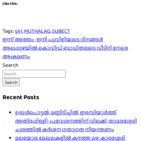
Like this:
Tags:
girl
,
MUTHALAG
,
SUBECT
Post
ഇന്ന് അത്തം ; ഇനി പൂവിളിയുടെ ദിനങ്ങൾ
ആലപ്പുഴയിൽ കൊവിഡ് ബാധിതരുടെ വീടിന് നേരെ
navigation
ആക്രമണം
Search
Search
Recent Posts
ഉരുൾപൊട്ടൽ, മണ്ണിടിച്ചിൽ, ഇരമ്പിയാര്‍ത്ത്
അതിരപ്പിള്ളി; പ്രവേശനത്തിന് വിലക്ക്; താമരശേരി
ചുരത്തില്‍ കര്‍ശന ഗതാഗത നിയന്ത്രണം
മലയോര മേഖലകളിൽ കനത്ത മഴ: കാരശ്ശേരി