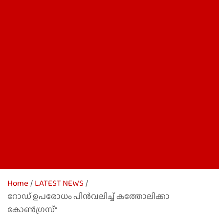
Home
LATEST NEWS
റോഡ് ഉപരോധം പിൻവലിച്ച് കത്തോലിക്കാ
കോൺഗ്രസ്*