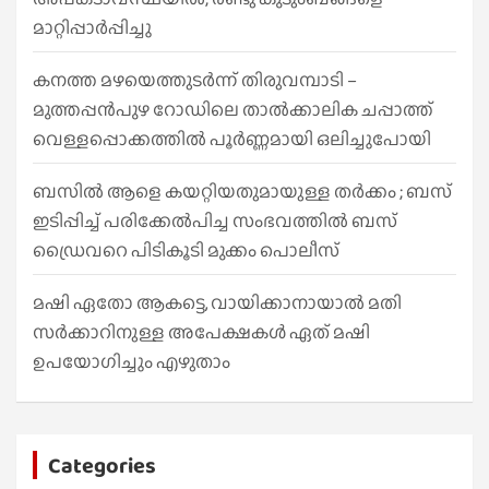
മാറ്റിപ്പാർപ്പിച്ചു
കനത്ത മഴയെത്തുടർന്ന് തിരുവമ്പാടി –
മുത്തപ്പൻപുഴ റോഡിലെ താൽക്കാലിക ചപ്പാത്ത്
വെള്ളപ്പൊക്കത്തിൽ പൂർണ്ണമായി ഒലിച്ചുപോയി
ബസിൽ ആളെ കയറ്റിയതുമായുള്ള തർക്കം ; ബസ്
ഇടിപ്പിച്ച് പരിക്കേൽപിച്ച സംഭവത്തിൽ ബസ്
ഡ്രൈവറെ പിടികൂടി മുക്കം പൊലീസ്
മഷി ഏതോ ആകട്ടെ, വായിക്കാനായാൽ മതി​
സർക്കാറിനുള്ള അപേക്ഷകൾ ഏത് മഷി
ഉപയോഗിച്ചും എഴുതാം
Categories