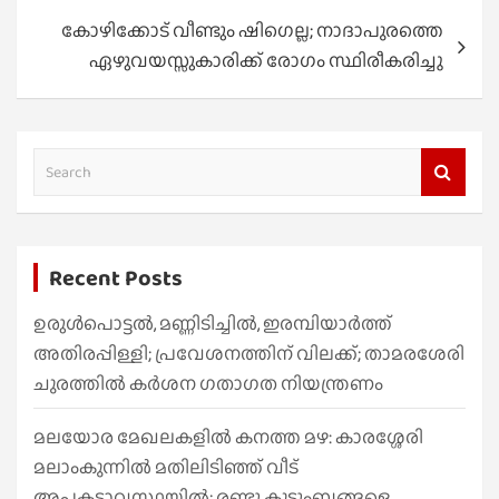
കോഴിക്കോട് വീണ്ടും ഷിഗെല്ല; നാദാപുരത്തെ
ഏഴുവയസ്സുകാരിക്ക് രോഗം സ്ഥിരീകരിച്ചു
S
e
a
r
Recent Posts
c
h
ഉരുൾപൊട്ടൽ, മണ്ണിടിച്ചിൽ, ഇരമ്പിയാര്‍ത്ത്
അതിരപ്പിള്ളി; പ്രവേശനത്തിന് വിലക്ക്; താമരശേരി
ചുരത്തില്‍ കര്‍ശന ഗതാഗത നിയന്ത്രണം
മലയോര മേഖലകളിൽ കനത്ത മഴ: കാരശ്ശേരി
മലാംകുന്നിൽ മതിലിടിഞ്ഞ് വീട്
അപകടാവസ്ഥയിൽ; രണ്ടു കുടുംബങ്ങളെ