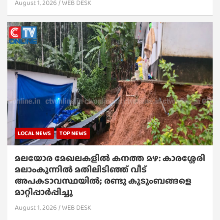
August 1, 2026
WEB DESK
LOCAL NEWS
TOP NEWS
മലയോര മേഖലകളിൽ കനത്ത മഴ: കാരശ്ശേരി
മലാംകുന്നിൽ മതിലിടിഞ്ഞ് വീട്
അപകടാവസ്ഥയിൽ; രണ്ടു കുടുംബങ്ങളെ
മാറ്റിപ്പാർപ്പിച്ചു
August 1, 2026
WEB DESK