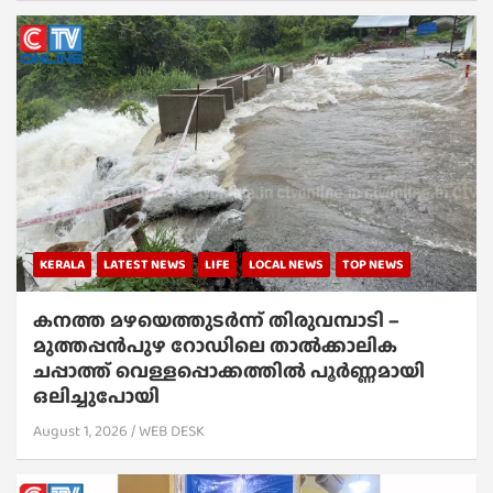
KERALA
LATEST NEWS
LIFE
LOCAL NEWS
TOP NEWS
കനത്ത മഴയെത്തുടർന്ന് തിരുവമ്പാടി –
മുത്തപ്പൻപുഴ റോഡിലെ താൽക്കാലിക
ചപ്പാത്ത് വെള്ളപ്പൊക്കത്തിൽ പൂർണ്ണമായി
ഒലിച്ചുപോയി
August 1, 2026
WEB DESK