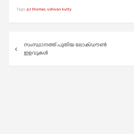
Tags:
p.t thomas
,
v.shivan kutty
Post
സംസ്ഥാനത്ത് പുതിയ ലോക്ഡൗൺ
navigation
ഇളവുകൾ