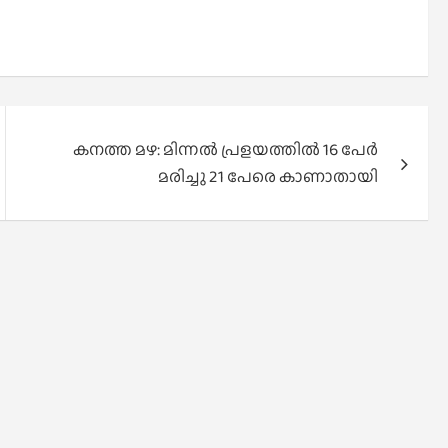
കനത്ത മഴ: മിന്നൽ പ്രളയത്തിൽ 16 പേർ
മരിച്ചു 21 പേരെ കാണാതായി