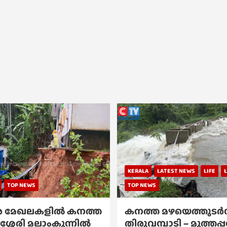
KERALA
LATEST NEWS
LIFE
TOP NEWS
TOP NEWS
 മേഖലകളിൽ കനത്ത
കനത്ത മഴയെത്തുടർന്
ശ്ശേരി മലാംകുന്നിൽ
തിരുവമ്പാടി – മുത്തപ