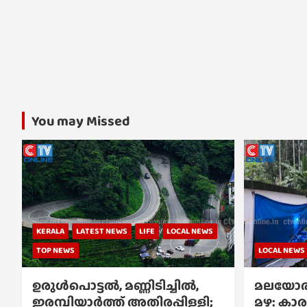
You may Missed
KERALA
LATEST NEWS
LIFE
LOCAL NEWS
TOP NEWS
LOCAL NEWS
ഉരുൾപൊട്ടൽ, മണ്ണിടിച്ചിൽ,
മലയോര
ഇരമ്പിയാര്‍ത്ത് അതിരപ്പിള്ളി;
മഴ: കാര