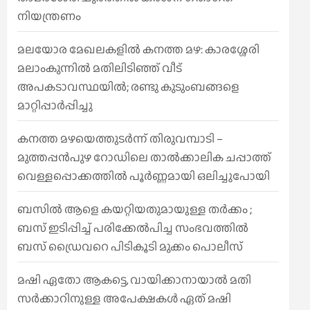
നിയന്ത്രണം
മലയോര മേഖലകളിൽ കനത്ത മഴ: കാരശ്ശേരി
മലാംകുന്നിൽ മതിലിടിഞ്ഞ് വീട്
അപകടാവസ്ഥയിൽ; രണ്ടു കുടുംബങ്ങളെ
മാറ്റിപ്പാർപ്പിച്ചു
കനത്ത മഴയെത്തുടർന്ന് തിരുവമ്പാടി –
മുത്തപ്പൻപുഴ റോഡിലെ താൽക്കാലിക ചപ്പാത്ത്
വെള്ളപ്പൊക്കത്തിൽ പൂർണ്ണമായി ഒലിച്ചുപോയി
ബസിൽ ആളെ കയറ്റിയതുമായുള്ള തർക്കം ;
ബസ് ഇടിപ്പിച്ച് പരിക്കേൽപിച്ച സംഭവത്തിൽ
ബസ് ഡ്രൈവറെ പിടികൂടി മുക്കം പൊലീസ്
മഷി ഏതോ ആകട്ടെ, വായിക്കാനായാൽ മതി​
സർക്കാറിനുള്ള അപേക്ഷകൾ ഏത് മഷി