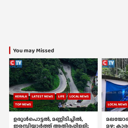
You may Missed
KERALA
LATEST NEWS
LIFE
LOCAL NEWS
TOP NEWS
LOCAL NEWS
ഉരുൾപൊട്ടൽ, മണ്ണിടിച്ചിൽ,
മലയോര
ഇരമ്പിയാര്‍ത്ത് അതിരപ്പിള്ളി;
മഴ: കാര