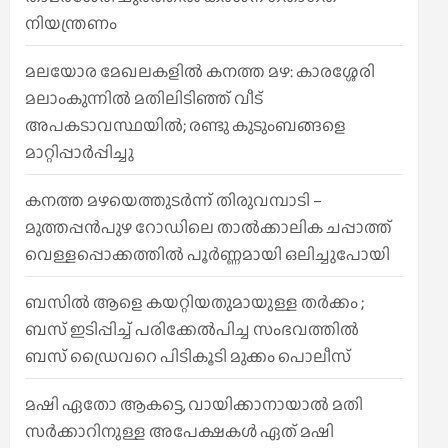
നിയന്ത്രണം
മലയോര മേഖലകളിൽ കനത്ത മഴ: കാരശ്ശേരി
മലാംകുന്നിൽ മതിലിടിഞ്ഞ് വീട്
അപകടാവസ്ഥയിൽ; രണ്ടു കുടുംബങ്ങളെ
മാറ്റിപ്പാർപ്പിച്ചു
കനത്ത മഴയെത്തുടർന്ന് തിരുവമ്പാടി –
മുത്തപ്പൻപുഴ റോഡിലെ താൽക്കാലിക ചപ്പാത്ത്
വെള്ളപ്പൊക്കത്തിൽ പൂർണ്ണമായി ഒലിച്ചുപോയി
ബസിൽ ആളെ കയറ്റിയതുമായുള്ള തർക്കം ;
ബസ് ഇടിപ്പിച്ച് പരിക്കേൽപിച്ച സംഭവത്തിൽ
ബസ് ഡ്രൈവറെ പിടികൂടി മുക്കം പൊലീസ്
മഷി ഏതോ ആകട്ടെ, വായിക്കാനായാൽ മതി​
സർക്കാറിനുള്ള അപേക്ഷകൾ ഏത് മഷി