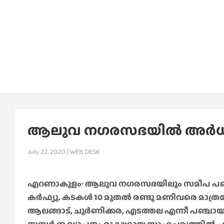
ആലുവ നഗരസഭയിൽ അർധരാത
July 22, 2020
WEB DESK
എറണാകുളം∙ ആലുവ നഗരസഭയിലും സമീപ പഞ്ചായ
കര്‍ഫ്യൂ. കടകള്‍ 10 മുതല്‍ രണ്ടു മണിവരെ മാത്രമേ ത
ആലങ്ങാട്, ചൂര്‍ണിക്കര, എടത്തല എന്നീ പഞ്ചായ