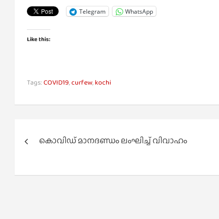
Telegram
WhatsApp
Like this:
Tags:
COVID19
,
curfew
,
kochi
Post
കൊവിഡ് മാനദണ്ഡം ലംഘിച്ച് വിവാഹം
navigation