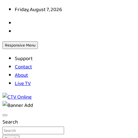
Skip
Friday, August 7, 2026
to
content
Responsive Menu
Support
Contact
About
Live TV
CTV Online
Search