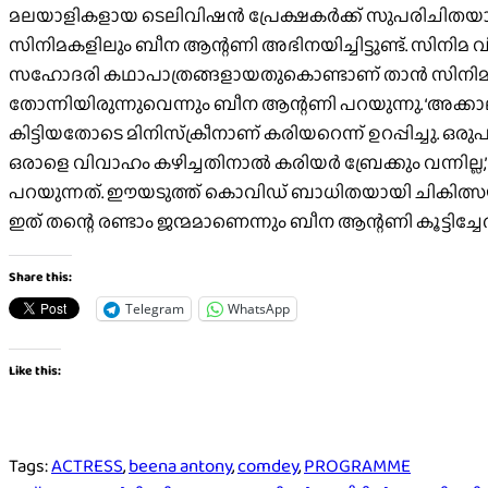
മലയാളികളായ ടെലിവിഷന്‍ പ്രേക്ഷകര്‍ക്ക് സുപരിചിതയാ
സിനിമകളിലും ബീന ആന്റണി അഭിനയിച്ചിട്ടുണ്ട്. സിനിമ വി
സഹോദരി കഥാപാത്രങ്ങളായതുകൊണ്ടാണ് താന്‍ സിനിമയില്‍ 
തോന്നിയിരുന്നുവെന്നും ബീന ആന്റണി പറയുന്നു. ‘അക്കാലത
കിട്ടിയതോടെ മിനിസ്‌ക്രീനാണ് കരിയറെന്ന് ഉറപ്പിച്ചു. ഒര
ഒരാളെ വിവാഹം കഴിച്ചതിനാല്‍ കരിയര്‍ ബ്രേക്കും വന്ന
പറയുന്നത്. ഈയടുത്ത് കൊവിഡ് ബാധിതയായി ചികിത്സയ
ഇത് തന്റെ രണ്ടാം ജന്മമാണെന്നും ബീന ആന്റണി കൂട്ടിച്ചേര്
Share this:
Telegram
WhatsApp
Like this:
Tags:
ACTRESS
,
beena antony
,
comdey
,
PROGRAMME