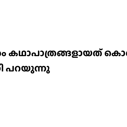
ം കഥാപാത്രങ്ങളായത് കൊണ്
ി പറയുന്നു