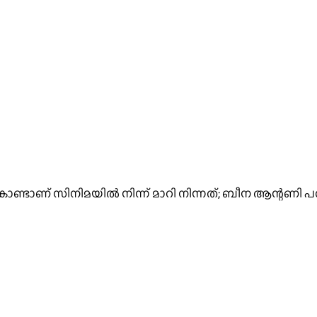
്ടാണ് സിനിമയില്‍ നിന്ന് മാറി നിന്നത്; ബീന ആന്റണി പ