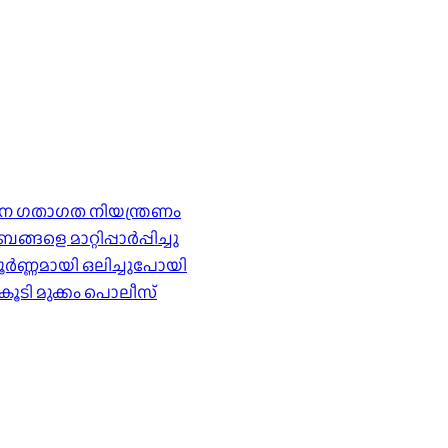
ര്‍ശന ഗതാഗത നിയന്ത്രണം
െ മാറ്റിപ്പാർപ്പിച്ചു
ൂർണ്ണമായി ഒലിച്ചുപോയി
കൂടി മുക്കം പൊലീസ്