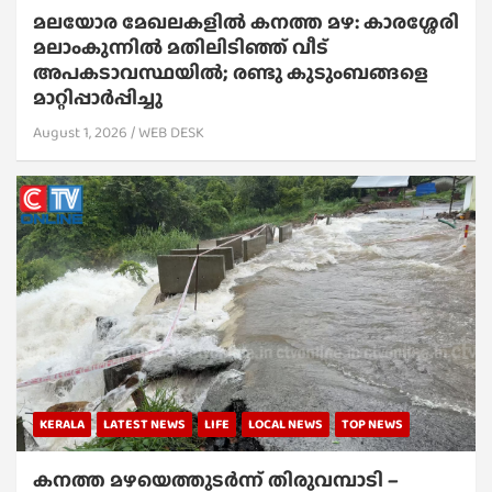
മലയോര മേഖലകളിൽ കനത്ത മഴ: കാരശ്ശേരി
മലാംകുന്നിൽ മതിലിടിഞ്ഞ് വീട്
അപകടാവസ്ഥയിൽ; രണ്ടു കുടുംബങ്ങളെ
മാറ്റിപ്പാർപ്പിച്ചു
August 1, 2026
WEB DESK
KERALA
LATEST NEWS
LIFE
LOCAL NEWS
TOP NEWS
കനത്ത മഴയെത്തുടർന്ന് തിരുവമ്പാടി –