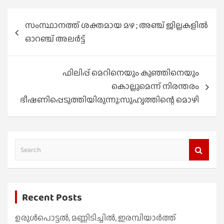
Post
സംസ്ഥാനത്ത് ശക്തമായ മഴ ; അഞ്ച് ജില്ലകളില്‍
navigation
ഓറഞ്ച് അലർട്ട്
ഫിലിപ്പ് മെറിനെയും കുഞ്ഞിനെയും
കൊല്ലുമെന്ന് നിരന്തരം
ഭീഷണിപ്പെടുത്തിയിരുന്നു:സുഹൃത്തിന്റെ മൊഴി
S
e
a
r
Recent Posts
c
h
ഉരുൾപൊട്ടൽ, മണ്ണിടിച്ചിൽ, ഇരമ്പിയാര്‍ത്ത്