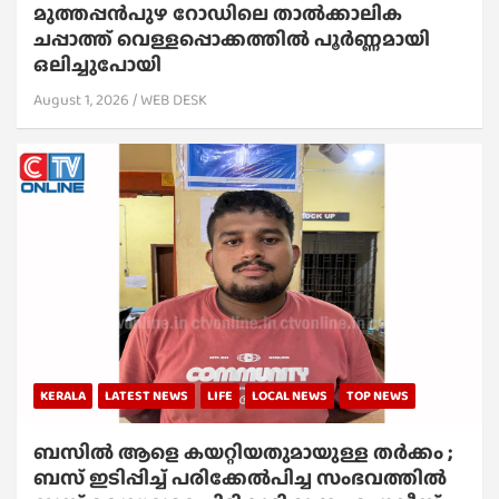
മുത്തപ്പൻപുഴ റോഡിലെ താൽക്കാലിക
ചപ്പാത്ത് വെള്ളപ്പൊക്കത്തിൽ പൂർണ്ണമായി
ഒലിച്ചുപോയി
August 1, 2026
WEB DESK
KERALA
LATEST NEWS
LIFE
LOCAL NEWS
TOP NEWS
ബസിൽ ആളെ കയറ്റിയതുമായുള്ള തർക്കം ;
ബസ് ഇടിപ്പിച്ച് പരിക്കേൽപിച്ച സംഭവത്തിൽ