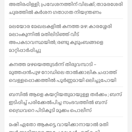
അതിരപ്പിള്ളി; പ്രവേശനത്തിന് വിലക്ക്; താമരശേരി
ചുരത്തില്‍ കര്‍ശന ഗതാഗത നിയന്ത്രണം
മലയോര മേഖലകളിൽ കനത്ത മഴ: കാരശ്ശേരി
മലാംകുന്നിൽ മതിലിടിഞ്ഞ് വീട്
അപകടാവസ്ഥയിൽ; രണ്ടു കുടുംബങ്ങളെ
മാറ്റിപ്പാർപ്പിച്ചു
കനത്ത മഴയെത്തുടർന്ന് തിരുവമ്പാടി –
മുത്തപ്പൻപുഴ റോഡിലെ താൽക്കാലിക ചപ്പാത്ത്
വെള്ളപ്പൊക്കത്തിൽ പൂർണ്ണമായി ഒലിച്ചുപോയി
ബസിൽ ആളെ കയറ്റിയതുമായുള്ള തർക്കം ; ബസ്
ഇടിപ്പിച്ച് പരിക്കേൽപിച്ച സംഭവത്തിൽ ബസ്
ഡ്രൈവറെ പിടികൂടി മുക്കം പൊലീസ്
മഷി ഏതോ ആകട്ടെ, വായിക്കാനായാൽ മതി​