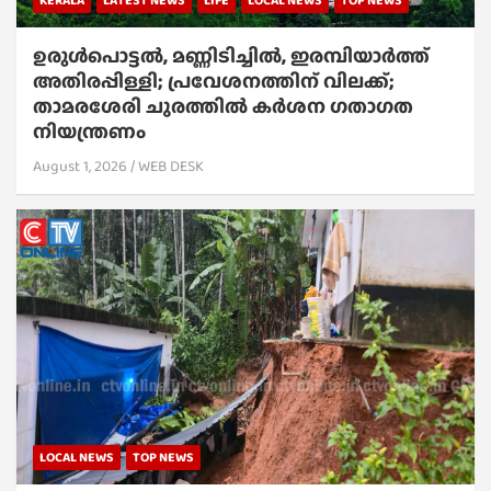
KERALA
LATEST NEWS
LIFE
LOCAL NEWS
TOP NEWS
ഉരുൾപൊട്ടൽ, മണ്ണിടിച്ചിൽ, ഇരമ്പിയാര്‍ത്ത്
അതിരപ്പിള്ളി; പ്രവേശനത്തിന് വിലക്ക്;
താമരശേരി ചുരത്തില്‍ കര്‍ശന ഗതാഗത
നിയന്ത്രണം
August 1, 2026
WEB DESK
LOCAL NEWS
TOP NEWS