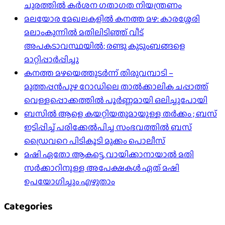
ചുരത്തില്‍ കര്‍ശന ഗതാഗത നിയന്ത്രണം
മലയോര മേഖലകളിൽ കനത്ത മഴ: കാരശ്ശേരി
മലാംകുന്നിൽ മതിലിടിഞ്ഞ് വീട്
അപകടാവസ്ഥയിൽ; രണ്ടു കുടുംബങ്ങളെ
മാറ്റിപ്പാർപ്പിച്ചു
കനത്ത മഴയെത്തുടർന്ന് തിരുവമ്പാടി –
മുത്തപ്പൻപുഴ റോഡിലെ താൽക്കാലിക ചപ്പാത്ത്
വെള്ളപ്പൊക്കത്തിൽ പൂർണ്ണമായി ഒലിച്ചുപോയി
ബസിൽ ആളെ കയറ്റിയതുമായുള്ള തർക്കം ; ബസ്
ഇടിപ്പിച്ച് പരിക്കേൽപിച്ച സംഭവത്തിൽ ബസ്
ഡ്രൈവറെ പിടികൂടി മുക്കം പൊലീസ്
മഷി ഏതോ ആകട്ടെ, വായിക്കാനായാൽ മതി​
സർക്കാറിനുള്ള അപേക്ഷകൾ ഏത് മഷി
ഉപയോഗിച്ചും എഴുതാം
Categories