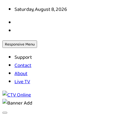
Skip
Saturday, August 8, 2026
to
content
Responsive Menu
Support
Contact
About
Live TV
CTV Online