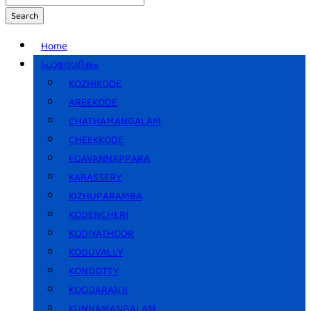
Search
Home
പ്രാദേശികം
KOZHIKODE
AREEKODE
CHATHAMANGALAM
CHEEKKODE
EDAVANNAPPARA
KARASSERY
KIZHUPARAMBA
KODENCHERI
KODIYATHOOR
KODUVALLY
KONDOTTY
KOODARANJI
KUNNAMANGALAM