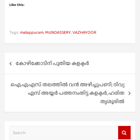
Like this:
Tags:
malappuram
,
MUNDASSERY
,
VAZHAYOOR
Post
കോഴിക്കോടിന് പുതിയ കളക്ടർ
navigation
ഐ.എ.എസ്. തലത്തില്‍ വന്‍ അഴിച്ചുപണി; ദിവ്യ
എസ് അയ്യര്‍ പത്തനംതിട്ട കളക്ടര്‍, ഹരിത
തൃശൂരില്‍
S
e