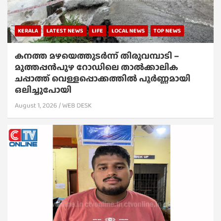
KERALA
LATEST NEWS
LIFE
LOCAL NEWS
TOP NEWS
കനത്ത മഴയെത്തുടർന്ന് തിരുവമ്പാടി –
മുത്തപ്പൻപുഴ റോഡിലെ താൽക്കാലിക
ചപ്പാത്ത് വെള്ളപ്പൊക്കത്തിൽ പൂർണ്ണമായി
ഒലിച്ചുപോയി
August 1, 2026
WEB DESK