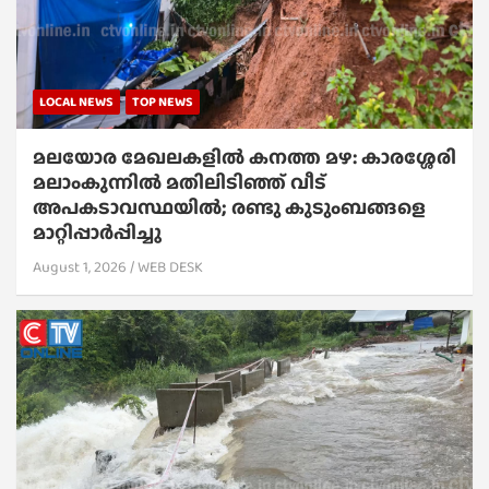
LOCAL NEWS
TOP NEWS
മലയോര മേഖലകളിൽ കനത്ത മഴ: കാരശ്ശേരി
മലാംകുന്നിൽ മതിലിടിഞ്ഞ് വീട്
അപകടാവസ്ഥയിൽ; രണ്ടു കുടുംബങ്ങളെ
മാറ്റിപ്പാർപ്പിച്ചു
August 1, 2026
WEB DESK