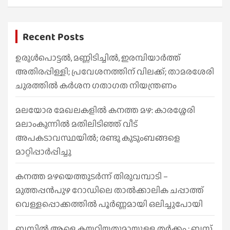
a
r
Recent Posts
c
h
ഉരുൾപൊട്ടൽ, മണ്ണിടിച്ചിൽ, ഇരമ്പിയാര്‍ത്ത്
അതിരപ്പിള്ളി; പ്രവേശനത്തിന് വിലക്ക്; താമരശേരി
ചുരത്തില്‍ കര്‍ശന ഗതാഗത നിയന്ത്രണം
മലയോര മേഖലകളിൽ കനത്ത മഴ: കാരശ്ശേരി
മലാംകുന്നിൽ മതിലിടിഞ്ഞ് വീട്
അപകടാവസ്ഥയിൽ; രണ്ടു കുടുംബങ്ങളെ
മാറ്റിപ്പാർപ്പിച്ചു
കനത്ത മഴയെത്തുടർന്ന് തിരുവമ്പാടി –
മുത്തപ്പൻപുഴ റോഡിലെ താൽക്കാലിക ചപ്പാത്ത്
വെള്ളപ്പൊക്കത്തിൽ പൂർണ്ണമായി ഒലിച്ചുപോയി
ബസിൽ ആളെ കയറ്റിയതുമായുള്ള തർക്കം ; ബസ്