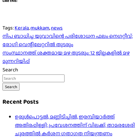
Like this:
Tags:
Kerala
,
mukkam
,
news
Post
നിപ ബാധിച്ച യുവാവിന്റെ പരിശോധന ഫലം നെഗറ്റീവ്;
രോഗി വെന്റിലേറ്ററിൽ തുടരും
navigation
സംസ്ഥാനത്ത് ശക്തമായ മഴ തുടരും: 12 ജില്ലകളിൽ മഴ
മുന്നറിയിപ്പ്
Search
Search
Recent Posts
ഉരുൾപൊട്ടൽ, മണ്ണിടിച്ചിൽ, ഇരമ്പിയാര്‍ത്ത്
അതിരപ്പിള്ളി; പ്രവേശനത്തിന് വിലക്ക്; താമരശേരി
ചുരത്തില്‍ കര്‍ശന ഗതാഗത നിയന്ത്രണം