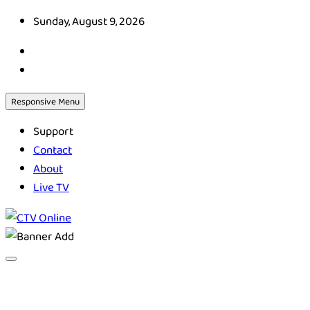
Skip
Sunday, August 9, 2026
to
content
Responsive Menu
Support
Contact
About
Live TV
CTV Online