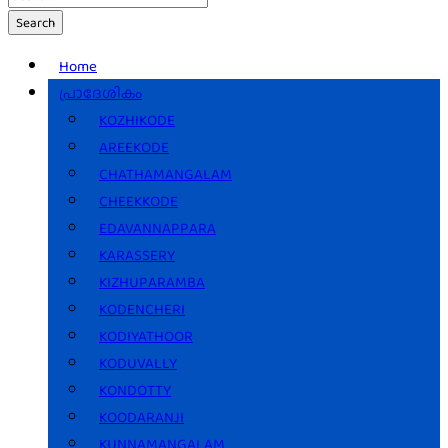
Search
Home
പ്രാദേശികം
KOZHIKODE
AREEKODE
CHATHAMANGALAM
CHEEKKODE
EDAVANNAPPARA
KARASSERY
KIZHUPARAMBA
KODENCHERI
KODIYATHOOR
KODUVALLY
KONDOTTY
KOODARANJI
KUNNAMANGALAM