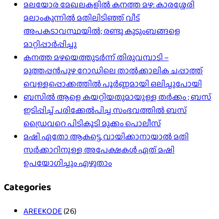
മലയോര മേഖലകളിൽ കനത്ത മഴ: കാരശ്ശേരി
മലാംകുന്നിൽ മതിലിടിഞ്ഞ് വീട്
അപകടാവസ്ഥയിൽ; രണ്ടു കുടുംബങ്ങളെ
മാറ്റിപ്പാർപ്പിച്ചു
കനത്ത മഴയെത്തുടർന്ന് തിരുവമ്പാടി –
മുത്തപ്പൻപുഴ റോഡിലെ താൽക്കാലിക ചപ്പാത്ത്
വെള്ളപ്പൊക്കത്തിൽ പൂർണ്ണമായി ഒലിച്ചുപോയി
ബസിൽ ആളെ കയറ്റിയതുമായുള്ള തർക്കം ; ബസ്
ഇടിപ്പിച്ച് പരിക്കേൽപിച്ച സംഭവത്തിൽ ബസ്
ഡ്രൈവറെ പിടികൂടി മുക്കം പൊലീസ്
മഷി ഏതോ ആകട്ടെ, വായിക്കാനായാൽ മതി​
സർക്കാറിനുള്ള അപേക്ഷകൾ ഏത് മഷി
ഉപയോഗിച്ചും എഴുതാം
Categories
AREEKODE
(26)