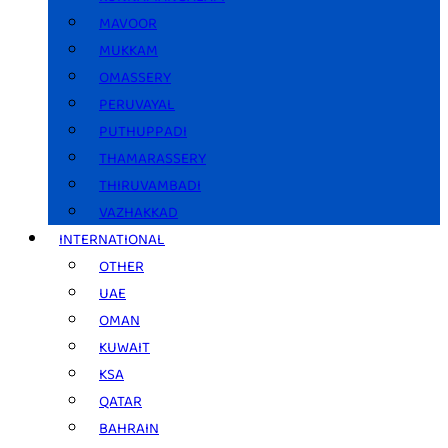
MAVOOR
MUKKAM
OMASSERY
PERUVAYAL
PUTHUPPADI
THAMARASSERY
THIRUVAMBADI
VAZHAKKAD
INTERNATIONAL
OTHER
UAE
OMAN
KUWAIT
KSA
QATAR
BAHRAIN