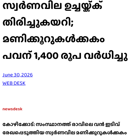
സ്വർണവില ഉച്ചയ്ക്ക്
തിരിച്ചുകയറി;
മണിക്കൂറുകൾക്കകം
പവന് 1,400 രൂപ വർധിച്ചു
June 30, 2026
WEB DESK
newsdesk
കോഴിക്കോട്: സംസ്ഥാനത്ത് രാവിലെ വൻ ഇടിവ്
രേഖപ്പെടുത്തിയ സ്വർണവില മണിക്കൂറുകൾക്കകം