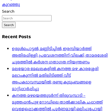
navigation
കുറഞ്ഞു
Search
Search
Recent Posts
ഉരുൾപൊട്ടൽ, മണ്ണിടിച്ചിൽ, ഇരമ്പിയാര്‍ത്ത്
അതിരപ്പിള്ളി; പ്രവേശനത്തിന് വിലക്ക്; താമരശേരി
ചുരത്തില്‍ കര്‍ശന ഗതാഗത നിയന്ത്രണം
മലയോര മേഖലകളിൽ കനത്ത മഴ: കാരശ്ശേരി
മലാംകുന്നിൽ മതിലിടിഞ്ഞ് വീട്
അപകടാവസ്ഥയിൽ; രണ്ടു കുടുംബങ്ങളെ
മാറ്റിപ്പാർപ്പിച്ചു
കനത്ത മഴയെത്തുടർന്ന് തിരുവമ്പാടി –
മുത്തപ്പൻപുഴ റോഡിലെ താൽക്കാലിക ചപ്പാത്ത്
വെള്ളപ്പൊക്കത്തിൽ പൂർണ്ണമായി ഒലിച്ചുപോയി