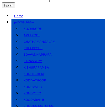
Search
Home
പ്രാദേശികം
KOZHIKODE
AREEKODE
CHATHAMANGALAM
CHEEKKODE
EDAVANNAPPARA
KARASSERY
KIZHUPARAMBA
KODENCHERI
KODIYATHOOR
KODUVALLY
KONDOTTY
KOODARANJI
KUNNAMANGALAM