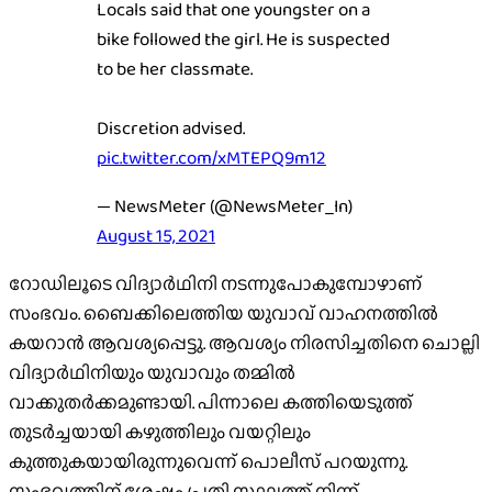
Locals said that one youngster on a
bike followed the girl. He is suspected
to be her classmate.
Discretion advised.
pic.twitter.com/xMTEPQ9m12
— NewsMeter (@NewsMeter_In)
August 15, 2021
റോഡിലൂടെ വിദ്യാര്‍ഥിനി നടന്നുപോകുമ്പോഴാണ്
സംഭവം. ബൈക്കിലെത്തിയ യുവാവ് വാഹനത്തില്‍
കയറാന്‍ ആവശ്യപ്പെട്ടു. ആവശ്യം നിരസിച്ചതിനെ ചൊല്ലി
വിദ്യാര്‍ഥിനിയും യുവാവും തമ്മില്‍
വാക്കുതര്‍ക്കമുണ്ടായി. പിന്നാലെ കത്തിയെടുത്ത്
തുടര്‍ച്ചയായി കഴുത്തിലും വയറ്റിലും
കുത്തുകയായിരുന്നുവെന്ന് പൊലീസ് പറയുന്നു.
സംഭവത്തിന് ശേഷം പ്രതി സ്ഥലത്ത് നിന്ന്