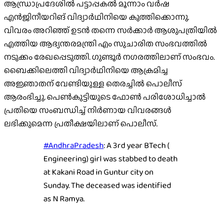
ആന്ധ്രാപ്രദേശില്‍ പട്ടാപ്പകല്‍ മൂന്നാം വര്‍ഷ
എന്‍ജിനീയറിങ് വിദ്യാര്‍ഥിനിയെ കുത്തിക്കൊന്നു.
വിവരം അറിഞ്ഞ് ഉടന്‍ തന്നെ സര്‍ക്കാര്‍ ആശുപത്രിയില്‍
എത്തിയ ആഭ്യന്തരമന്ത്രി എം സുചാരിത സംഭവത്തില്‍
നടുക്കം രേഖപ്പെടുത്തി. ഗുണ്ടൂര്‍ നഗരത്തിലാണ് സംഭവം.
ബൈക്കിലെത്തി വിദ്യാര്‍ഥിനിയെ ആക്രമിച്ച
അജ്ഞാതന് വേണ്ടിയുള്ള തെരച്ചില്‍ പൊലീസ്
ആരംഭിച്ചു. പെണ്‍കുട്ടിയുടെ ഫോണ്‍ പരിശോധിച്ചാല്‍
പ്രതിയെ സംബന്ധിച്ച്‌ നിര്‍ണായ വിവരങ്ങള്‍
ലഭിക്കുമെന്ന പ്രതീക്ഷയിലാണ് പൊലീസ്.
#AndhraPradesh
: A 3rd year BTech (
Engineering) girl was stabbed to death
at Kakani Road in Guntur city on
Sunday. The deceased was identified
as N Ramya.