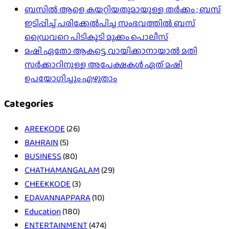
ബസിൽ ആളെ കയറ്റിയതുമായുള്ള തർക്കം ; ബസ്
ഇടിപ്പിച്ച് പരിക്കേൽപിച്ച സംഭവത്തിൽ ബസ്
ഡ്രൈവറെ പിടികൂടി മുക്കം പൊലീസ്
മഷി ഏതോ ആകട്ടെ, വായിക്കാനായാൽ മതി​
സർക്കാറിനുള്ള അപേക്ഷകൾ ഏത് മഷി
ഉപയോഗിച്ചും എഴുതാം
Categories
AREEKODE
(26)
BAHRAIN
(5)
BUSINESS
(80)
CHATHAMANGALAM
(29)
CHEEKKODE
(3)
EDAVANNAPPARA
(10)
Education
(180)
ENTERTAINMENT
(474)