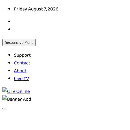
Skip
Friday, August 7, 2026
to
content
Responsive Menu
Support
Contact
About
Live TV
CTV Online