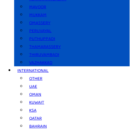
MAVOOR
MUKKAM
OMASSERY
PERUVAYAL
PUTHUPPADI
THAMARASSERY
THIRUVAMBADI
VAZHAKKAD
INTERNATIONAL
OTHER
UAE
OMAN
KUWAIT
KSA
QATAR
BAHRAIN