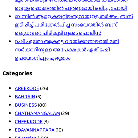
വെള്ളപ്പൊക്കത്തിൽ പൂർണ്ണമായി ഒലിച്ചുപോയി
ബസിൽ ആളെ കയറ്റിയതുമായുള്ള തർക്കം ; ബസ്
ഇടിപ്പിച്ച് പരിക്കേൽപിച്ച സംഭവത്തിൽ ബസ്
ഡ്രൈവറെ പിടികൂടി മുക്കം പൊലീസ്
മഷി ഏതോ ആകട്ടെ, വായിക്കാനായാൽ മതി​
സർക്കാറിനുള്ള അപേക്ഷകൾ ഏത് മഷി
ഉപയോഗിച്ചും എഴുതാം
Categories
AREEKODE
(26)
BAHRAIN
(5)
BUSINESS
(80)
CHATHAMANGALAM
(29)
CHEEKKODE
(3)
EDAVANNAPPARA
(10)