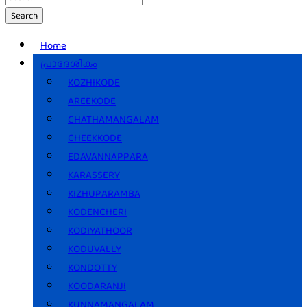
Search
Home
പ്രാദേശികം
KOZHIKODE
AREEKODE
CHATHAMANGALAM
CHEEKKODE
EDAVANNAPPARA
KARASSERY
KIZHUPARAMBA
KODENCHERI
KODIYATHOOR
KODUVALLY
KONDOTTY
KOODARANJI
KUNNAMANGALAM