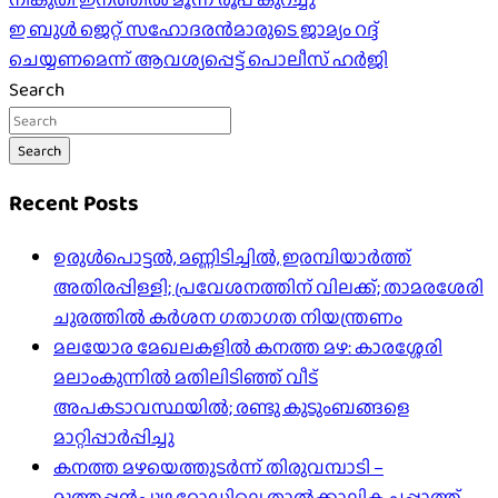
navigation
ഇ ബുൾ ജെറ്റ് സഹോദരൻമാരുടെ ജാമ്യം റദ്ദ്
ചെയ്യണമെന്ന് ആവശ്യപ്പെട്ട് പൊലീസ് ഹർജി
Search
Search
Recent Posts
ഉരുൾപൊട്ടൽ, മണ്ണിടിച്ചിൽ, ഇരമ്പിയാര്‍ത്ത്
അതിരപ്പിള്ളി; പ്രവേശനത്തിന് വിലക്ക്; താമരശേരി
ചുരത്തില്‍ കര്‍ശന ഗതാഗത നിയന്ത്രണം
മലയോര മേഖലകളിൽ കനത്ത മഴ: കാരശ്ശേരി
മലാംകുന്നിൽ മതിലിടിഞ്ഞ് വീട്
അപകടാവസ്ഥയിൽ; രണ്ടു കുടുംബങ്ങളെ
മാറ്റിപ്പാർപ്പിച്ചു
കനത്ത മഴയെത്തുടർന്ന് തിരുവമ്പാടി –
മുത്തപ്പൻപുഴ റോഡിലെ താൽക്കാലിക ചപ്പാത്ത്