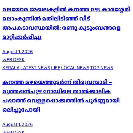
മലയോര മേഖലകളിൽ കനത്ത മഴ: കാരശ്ശേരി
മലാംകുന്നിൽ മതിലിടിഞ്ഞ് വീട്
അപകടാവസ്ഥയിൽ; രണ്ടു കുടുംബങ്ങളെ
മാറ്റിപ്പാർപ്പിച്ചു
August 1, 2026
WEB DESK
KERALA
LATEST NEWS
LIFE
LOCAL NEWS
TOP NEWS
കനത്ത മഴയെത്തുടർന്ന് തിരുവമ്പാടി –
മുത്തപ്പൻപുഴ റോഡിലെ താൽക്കാലിക
ചപ്പാത്ത് വെള്ളപ്പൊക്കത്തിൽ പൂർണ്ണമായി
ഒലിച്ചുപോയി
August 1, 2026
WEB DESK