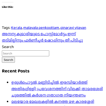
Like this:
Tags:
Kerala
,
malayala penkoottam
,
pinarayi vijayan
Post
അനന്യ കുമാരിയുടെ പോസ്റ്റ്‌മോര്‍ട്ടം ഇന്ന്
തടിമില്ലിനും ഫർണീച്ചർ ഷോപ്പിനും തീ പിടിച്ചു
navigation
Search
Search
Recent Posts
ഉരുൾപൊട്ടൽ, മണ്ണിടിച്ചിൽ, ഇരമ്പിയാര്‍ത്ത്
അതിരപ്പിള്ളി; പ്രവേശനത്തിന് വിലക്ക്; താമരശേരി
ചുരത്തില്‍ കര്‍ശന ഗതാഗത നിയന്ത്രണം
മലയോര മേഖലകളിൽ കനത്ത മഴ: കാരശ്ശേരി