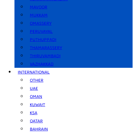
MAVOOR
MUKKAM
OMASSERY
PERUVAYAL
PUTHUPPADI
THAMARASSERY
THIRUVAMBADI
VAZHAKKAD
INTERNATIONAL
OTHER
UAE
OMAN
KUWAIT
KSA
QATAR
BAHRAIN