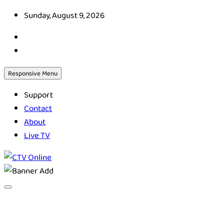
Skip
Sunday, August 9, 2026
to
content
Responsive Menu
Support
Contact
About
Live TV
CTV Online