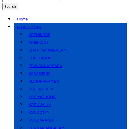
Search
Home
പ്രാദേശികം
KOZHIKODE
AREEKODE
CHATHAMANGALAM
CHEEKKODE
EDAVANNAPPARA
KARASSERY
KIZHUPARAMBA
KODENCHERI
KODIYATHOOR
KODUVALLY
KONDOTTY
KOODARANJI
KUNNAMANGALAM