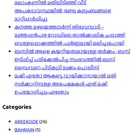
മലാംകുന്നിൽ മതിലിടിഞ്ഞ് വീട്
അപകടാവസ്ഥയിൽ; രണ്ടു കുടുംബങ്ങളെ
മാറ്റിപ്പാർപ്പിച്ചു
കനത്ത മഴയെത്തുടർന്ന് തിരുവമ്പാടി –
മുത്തപ്പൻപുഴ റോഡിലെ താൽക്കാലിക ചപ്പാത്ത്
വെള്ളപ്പൊക്കത്തിൽ പൂർണ്ണമായി ഒലിച്ചുപോയി
ബസിൽ ആളെ കയറ്റിയതുമായുള്ള തർക്കം ; ബസ്
ഇടിപ്പിച്ച് പരിക്കേൽപിച്ച സംഭവത്തിൽ ബസ്
ഡ്രൈവറെ പിടികൂടി മുക്കം പൊലീസ്
മഷി ഏതോ ആകട്ടെ, വായിക്കാനായാൽ മതി​
സർക്കാറിനുള്ള അപേക്ഷകൾ ഏത് മഷി
ഉപയോഗിച്ചും എഴുതാം
Categories
AREEKODE
(26)
BAHRAIN
(5)