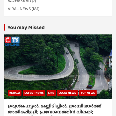
VAZHAKKAD
(7)
VIRAL NEWS
(181)
You may Missed
KERALA
LATEST NEWS
LIFE
LOCAL NEWS
TOP NEWS
ഉരുൾപൊട്ടൽ, മണ്ണിടിച്ചിൽ, ഇരമ്പിയാര്‍ത്ത്
അതിരപ്പിള്ളി; പ്രവേശനത്തിന് വിലക്ക്;