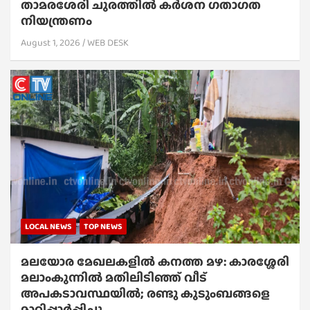
താമരശേരി ചുരത്തില്‍ കര്‍ശന ഗതാഗത
നിയന്ത്രണം
August 1, 2026
WEB DESK
LOCAL NEWS
TOP NEWS
മലയോര മേഖലകളിൽ കനത്ത മഴ: കാരശ്ശേരി
മലാംകുന്നിൽ മതിലിടിഞ്ഞ് വീട്
അപകടാവസ്ഥയിൽ; രണ്ടു കുടുംബങ്ങളെ
മാറ്റിപ്പാർപ്പിച്ചു