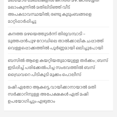
മലയോര മേഖലകളിൽ കനത്ത മഴ: കാരശ്ശേരി
മലാംകുന്നിൽ മതിലിടിഞ്ഞ് വീട്
അപകടാവസ്ഥയിൽ; രണ്ടു കുടുംബങ്ങളെ
മാറ്റിപ്പാർപ്പിച്ചു
കനത്ത മഴയെത്തുടർന്ന് തിരുവമ്പാടി –
മുത്തപ്പൻപുഴ റോഡിലെ താൽക്കാലിക ചപ്പാത്ത്
വെള്ളപ്പൊക്കത്തിൽ പൂർണ്ണമായി ഒലിച്ചുപോയി
ബസിൽ ആളെ കയറ്റിയതുമായുള്ള തർക്കം ; ബസ്
ഇടിപ്പിച്ച് പരിക്കേൽപിച്ച സംഭവത്തിൽ ബസ്
ഡ്രൈവറെ പിടികൂടി മുക്കം പൊലീസ്
മഷി ഏതോ ആകട്ടെ, വായിക്കാനായാൽ മതി​
സർക്കാറിനുള്ള അപേക്ഷകൾ ഏത് മഷി
ഉപയോഗിച്ചും എഴുതാം