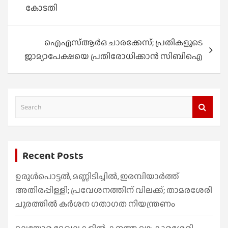
കോടതി
ഐഎസ്ആർഒ ചാരക്കേസ്; പ്രതികളുടെ
ജാമ്യാപേക്ഷയെ പ്രതിരോധിക്കാൻ സിബിഐ
S
e
a
r
Recent Posts
c
h
ഉരുൾപൊട്ടൽ, മണ്ണിടിച്ചിൽ, ഇരമ്പിയാര്‍ത്ത്
അതിരപ്പിള്ളി; പ്രവേശനത്തിന് വിലക്ക്; താമരശേരി
ചുരത്തില്‍ കര്‍ശന ഗതാഗത നിയന്ത്രണം