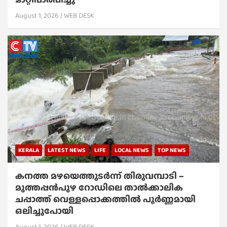
August 1, 2026
WEB DESK
KERALA
LATEST NEWS
LIFE
LOCAL NEWS
TOP NEWS
കനത്ത മഴയെത്തുടർന്ന് തിരുവമ്പാടി –
മുത്തപ്പൻപുഴ റോഡിലെ താൽക്കാലിക
ചപ്പാത്ത് വെള്ളപ്പൊക്കത്തിൽ പൂർണ്ണമായി
ഒലിച്ചുപോയി
August 1, 2026
WEB DESK