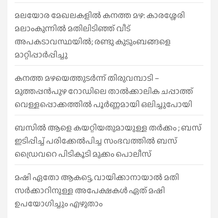
മലയോര മേഖലകളിൽ കനത്ത മഴ: കാരശ്ശേരി
മലാംകുന്നിൽ മതിലിടിഞ്ഞ് വീട്
അപകടാവസ്ഥയിൽ; രണ്ടു കുടുംബങ്ങളെ
മാറ്റിപ്പാർപ്പിച്ചു
കനത്ത മഴയെത്തുടർന്ന് തിരുവമ്പാടി –
മുത്തപ്പൻപുഴ റോഡിലെ താൽക്കാലിക ചപ്പാത്ത്
വെള്ളപ്പൊക്കത്തിൽ പൂർണ്ണമായി ഒലിച്ചുപോയി
ബസിൽ ആളെ കയറ്റിയതുമായുള്ള തർക്കം ; ബസ്
ഇടിപ്പിച്ച് പരിക്കേൽപിച്ച സംഭവത്തിൽ ബസ്
ഡ്രൈവറെ പിടികൂടി മുക്കം പൊലീസ്
മഷി ഏതോ ആകട്ടെ, വായിക്കാനായാൽ മതി​
സർക്കാറിനുള്ള അപേക്ഷകൾ ഏത് മഷി
ഉപയോഗിച്ചും എഴുതാം