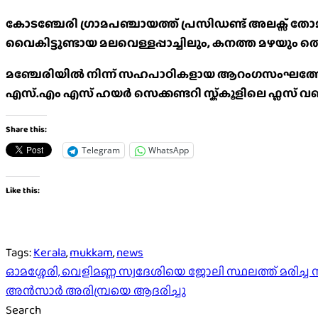
കോടഞ്ചേരി ഗ്രാമപഞ്ചായത്ത് പ്രസിഡണ്ട് അലക്സ് തോമസ
വൈകിട്ടുണ്ടായ മലവെള്ളപ്പാച്ചിലും, കനത്ത മഴയും തെ
മഞ്ചേരിയിൽ നിന്ന് സഹപാഠികളായ ആറംഗസംഘത്തോടപ
എസ്.എം എസ് ഹയർ സെക്കണ്ടറി സ്ക്കൂളിലെ ഫ്ലസ് വ
Share this:
Telegram
WhatsApp
Like this:
Tags:
Kerala
,
mukkam
,
news
Post
ഓമശ്ശേരി, വെളിമണ്ണ സ്വദേശിയെ ജോലി സ്ഥലത്ത് മരിച്ച
അൻസാർ അരിമ്പ്രയെ ആദരിച്ചു
navigation
Search