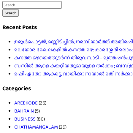
Search
Recent Posts
ഉരുൾപൊട്ടൽ, മണ്ണിടിച്ചിൽ, ഇരമ്പിയാര്‍ത്ത് അതിരപ
മലയോര മേഖലകളിൽ കനത്ത മഴ: കാരശ്ശേരി മലാംകുന്ന
കനത്ത മഴയെത്തുടർന്ന് തിരുവമ്പാടി – മുത്തപ്പൻ
ബസിൽ ആളെ കയറ്റിയതുമായുള്ള തർക്കം ; ബസ് ഇടിപ
മഷി ഏതോ ആകട്ടെ, വായിക്കാനായാൽ മതി​സർക്ക
Categories
AREEKODE
(26)
BAHRAIN
(5)
BUSINESS
(80)
CHATHAMANGALAM
(29)