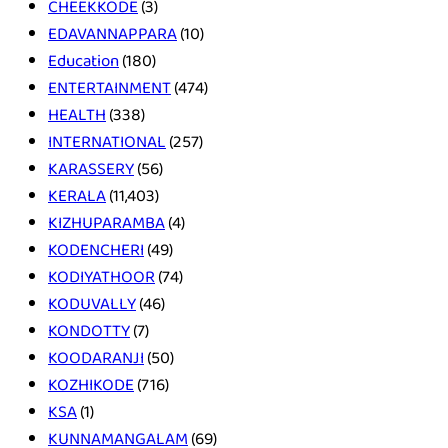
CHEEKKODE
(3)
EDAVANNAPPARA
(10)
Education
(180)
ENTERTAINMENT
(474)
HEALTH
(338)
INTERNATIONAL
(257)
KARASSERY
(56)
KERALA
(11,403)
KIZHUPARAMBA
(4)
KODENCHERI
(49)
KODIYATHOOR
(74)
KODUVALLY
(46)
KONDOTTY
(7)
KOODARANJI
(50)
KOZHIKODE
(716)
KSA
(1)
KUNNAMANGALAM
(69)