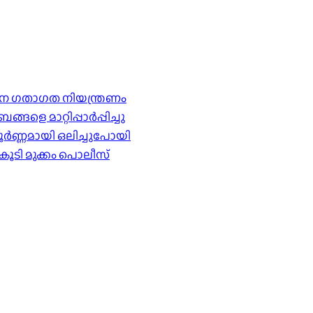
ര്‍ശന ഗതാഗത നിയന്ത്രണം
െ മാറ്റിപ്പാർപ്പിച്ചു
ൂർണ്ണമായി ഒലിച്ചുപോയി
കൂടി മുക്കം പൊലീസ്