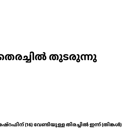
ള തെരച്ചിൽ തുടരുന്നു
ഫിന് (16) വേണ്ടിയുള്ള തിരച്ചിൽ ഇന്ന് (തിങ്കൾ)