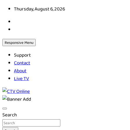
Skip
Thursday, August 6, 2026
to
content
Responsive Menu
Support
Contact
About
Live TV
CTV Online
Search