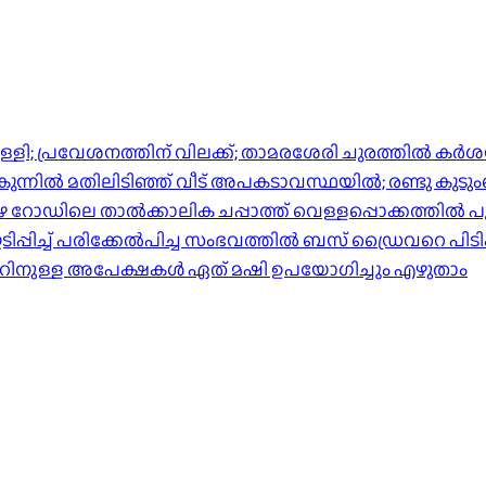
്പിള്ളി; പ്രവേശനത്തിന് വിലക്ക്; താമരശേരി ചുരത്തില്‍ ക
ിൽ മതിലിടിഞ്ഞ് വീട് അപകടാവസ്ഥയിൽ; രണ്ടു കുടുംബങ്ങള
പുഴ റോഡിലെ താൽക്കാലിക ചപ്പാത്ത് വെള്ളപ്പൊക്കത്തിൽ പ
്പിച്ച് പരിക്കേൽപിച്ച സംഭവത്തിൽ ബസ് ഡ്രൈവറെ പിടി
ാറിനുള്ള അപേക്ഷകൾ ഏത് മഷി ഉപയോഗിച്ചും എഴുതാം