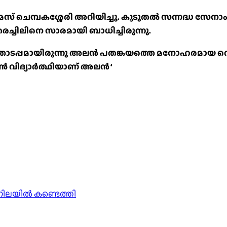
് ചെമ്പകശ്ശേരി അറിയിച്ചു. കൂടുതൽ സന്നദ്ധ സേനാംഗങ്
രച്ചിലിനെ സാരമായി ബാധിച്ചിരുന്നു.
്പമായിരുന്നു അലൻ പതങ്കയത്തെ മനോഹരമായ വെള്ളച
ൺ വിദ്യാർത്ഥിയാണ് അലൻ ‘
 നിലയിൽ കണ്ടെത്തി