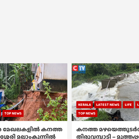
KERALA
LATEST NEWS
LIFE
TOP NEWS
TOP NEWS
 മേഖലകളിൽ കനത്ത
കനത്ത മഴയെത്തുടർന്
ശ്ശേരി മലാംകുന്നിൽ
തിരുവമ്പാടി – മുത്തപ