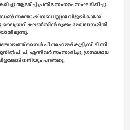
കരിച്ചു ആദരിച്ച് പ്രതിഭ സംഗമം സംഘടിപ്പിച്ചു.
ണ്ട് സന്തോഷ് സബാസ്റ്റ്യൻ വിജയികൾക്ക്
തു.ലൈബ്രറി കൗൺസിൽ മുക്കം മേഖലാസമിതി
ായിരുന്നു.
്ചായത്ത് മെമ്പർ പി അഹമ്മദ് കുട്ടി,സി ടി സി
ിൽ പി പി എന്നിവർ സംസാരിച്ചു. ഗ്രന്ഥശാല
വിളക്കോട് നന്ദിയും പറഞ്ഞു.