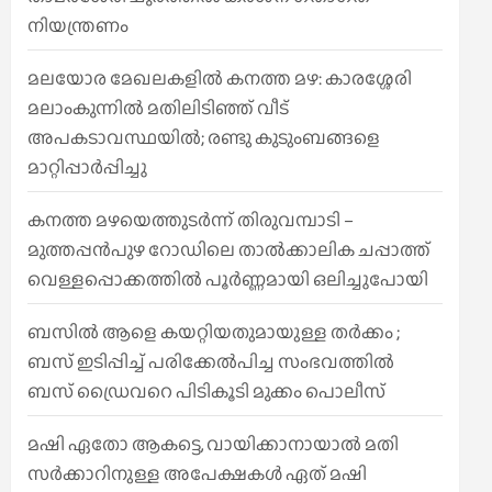
നിയന്ത്രണം
മലയോര മേഖലകളിൽ കനത്ത മഴ: കാരശ്ശേരി
മലാംകുന്നിൽ മതിലിടിഞ്ഞ് വീട്
അപകടാവസ്ഥയിൽ; രണ്ടു കുടുംബങ്ങളെ
മാറ്റിപ്പാർപ്പിച്ചു
കനത്ത മഴയെത്തുടർന്ന് തിരുവമ്പാടി –
മുത്തപ്പൻപുഴ റോഡിലെ താൽക്കാലിക ചപ്പാത്ത്
വെള്ളപ്പൊക്കത്തിൽ പൂർണ്ണമായി ഒലിച്ചുപോയി
ബസിൽ ആളെ കയറ്റിയതുമായുള്ള തർക്കം ;
ബസ് ഇടിപ്പിച്ച് പരിക്കേൽപിച്ച സംഭവത്തിൽ
ബസ് ഡ്രൈവറെ പിടികൂടി മുക്കം പൊലീസ്
മഷി ഏതോ ആകട്ടെ, വായിക്കാനായാൽ മതി​
സർക്കാറിനുള്ള അപേക്ഷകൾ ഏത് മഷി