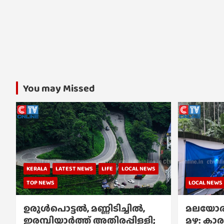
You may Missed
KERALA
LATEST NEWS
LIFE
LOCAL NEWS
TOP NEWS
LOCAL NEWS
ഉരുൾപൊട്ടൽ, മണ്ണിടിച്ചിൽ,
മലയോര
ഇരമ്പിയാര്‍ത്ത് അതിരപ്പിള്ളി;
മഴ: കാര