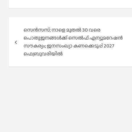
Post
സെൻസസ്; നാളെ മുതൽ 30 വരെ
navigation
പൊതുജനങ്ങൾക്ക് സെൽഫ് എന്യൂമറേഷൻ
സൗകര്യം; ജനസംഖ്യാ കണക്കെടുപ്പ് 2027
ഫെബ്രുവരിയിൽ