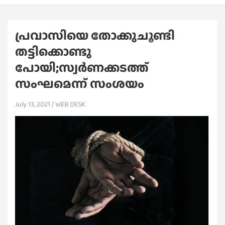
പ്രവാസിയെ തോക്കുചൂണ്ടി
തട്ടിക്കൊണ്ടു
പോയി;സ്വർണക്കടത്ത്
സംഘമെന്ന് സംശയം
July 13, 2021
WEB DESK