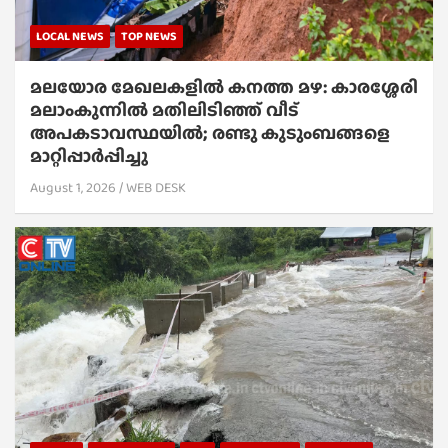
LOCAL NEWS
TOP NEWS
മലയോര മേഖലകളിൽ കനത്ത മഴ: കാരശ്ശേരി
മലാംകുന്നിൽ മതിലിടിഞ്ഞ് വീട്
അപകടാവസ്ഥയിൽ; രണ്ടു കുടുംബങ്ങളെ
മാറ്റിപ്പാർപ്പിച്ചു
August 1, 2026
WEB DESK