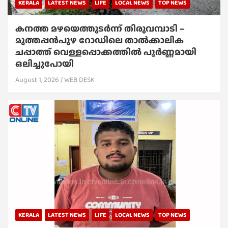
KERALA
LATEST NEWS
LIFE
LOCAL NEWS
TOP NEWS
കനത്ത മഴയെത്തുടർന്ന് തിരുവമ്പാടി –
മുത്തപ്പൻപുഴ റോഡിലെ താൽക്കാലിക
ചപ്പാത്ത് വെള്ളപ്പൊക്കത്തിൽ പൂർണ്ണമായി
ഒലിച്ചുപോയി
August 1, 2026
WEB DESK
KERALA
LATEST NEWS
LIFE
LOCAL NEWS
TOP NEWS