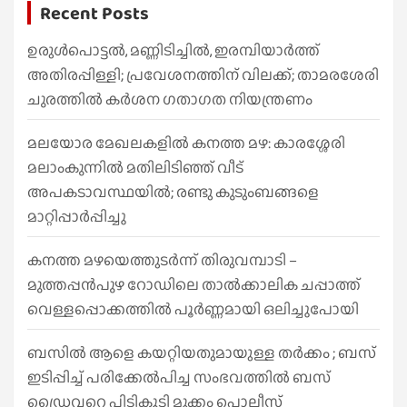
Recent Posts
c
h
ഉരുൾപൊട്ടൽ, മണ്ണിടിച്ചിൽ, ഇരമ്പിയാര്‍ത്ത്
അതിരപ്പിള്ളി; പ്രവേശനത്തിന് വിലക്ക്; താമരശേരി
ചുരത്തില്‍ കര്‍ശന ഗതാഗത നിയന്ത്രണം
മലയോര മേഖലകളിൽ കനത്ത മഴ: കാരശ്ശേരി
മലാംകുന്നിൽ മതിലിടിഞ്ഞ് വീട്
അപകടാവസ്ഥയിൽ; രണ്ടു കുടുംബങ്ങളെ
മാറ്റിപ്പാർപ്പിച്ചു
കനത്ത മഴയെത്തുടർന്ന് തിരുവമ്പാടി –
മുത്തപ്പൻപുഴ റോഡിലെ താൽക്കാലിക ചപ്പാത്ത്
വെള്ളപ്പൊക്കത്തിൽ പൂർണ്ണമായി ഒലിച്ചുപോയി
ബസിൽ ആളെ കയറ്റിയതുമായുള്ള തർക്കം ; ബസ്
ഇടിപ്പിച്ച് പരിക്കേൽപിച്ച സംഭവത്തിൽ ബസ്
ഡ്രൈവറെ പിടികൂടി മുക്കം പൊലീസ്