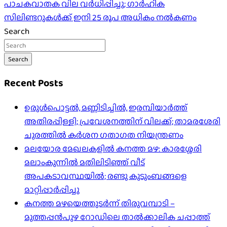
പാചകവാതക വില വർധിപ്പിച്ചു; ഗാർഹിക
സിലിണ്ടറുകൾക്ക് ഇനി 25 രൂപ അധികം നൽകണം
Search
Search
Recent Posts
ഉരുൾപൊട്ടൽ, മണ്ണിടിച്ചിൽ, ഇരമ്പിയാര്‍ത്ത്
അതിരപ്പിള്ളി; പ്രവേശനത്തിന് വിലക്ക്; താമരശേരി
ചുരത്തില്‍ കര്‍ശന ഗതാഗത നിയന്ത്രണം
മലയോര മേഖലകളിൽ കനത്ത മഴ: കാരശ്ശേരി
മലാംകുന്നിൽ മതിലിടിഞ്ഞ് വീട്
അപകടാവസ്ഥയിൽ; രണ്ടു കുടുംബങ്ങളെ
മാറ്റിപ്പാർപ്പിച്ചു
കനത്ത മഴയെത്തുടർന്ന് തിരുവമ്പാടി –
മുത്തപ്പൻപുഴ റോഡിലെ താൽക്കാലിക ചപ്പാത്ത്