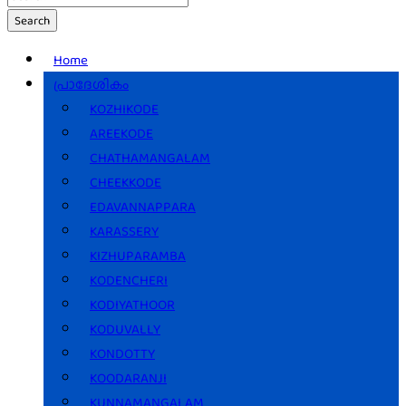
Search
Home
പ്രാദേശികം
KOZHIKODE
AREEKODE
CHATHAMANGALAM
CHEEKKODE
EDAVANNAPPARA
KARASSERY
KIZHUPARAMBA
KODENCHERI
KODIYATHOOR
KODUVALLY
KONDOTTY
KOODARANJI
KUNNAMANGALAM