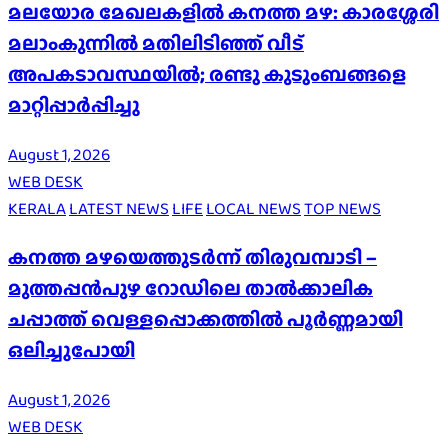
മലയോര മേഖലകളിൽ കനത്ത മഴ: കാരശ്ശേരി
മലാംകുന്നിൽ മതിലിടിഞ്ഞ് വീട്
അപകടാവസ്ഥയിൽ; രണ്ടു കുടുംബങ്ങളെ
മാറ്റിപ്പാർപ്പിച്ചു
August 1, 2026
WEB DESK
KERALA
LATEST NEWS
LIFE
LOCAL NEWS
TOP NEWS
കനത്ത മഴയെത്തുടർന്ന് തിരുവമ്പാടി –
മുത്തപ്പൻപുഴ റോഡിലെ താൽക്കാലിക
ചപ്പാത്ത് വെള്ളപ്പൊക്കത്തിൽ പൂർണ്ണമായി
ഒലിച്ചുപോയി
August 1, 2026
WEB DESK