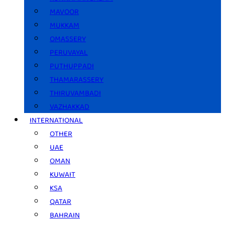
MAVOOR
MUKKAM
OMASSERY
PERUVAYAL
PUTHUPPADI
THAMARASSERY
THIRUVAMBADI
VAZHAKKAD
INTERNATIONAL
OTHER
UAE
OMAN
KUWAIT
KSA
QATAR
BAHRAIN