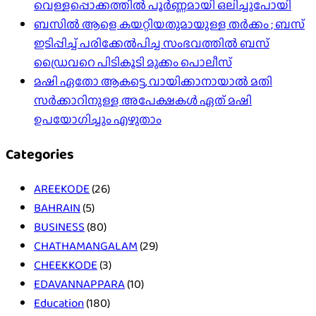
വെള്ളപ്പൊക്കത്തിൽ പൂർണ്ണമായി ഒലിച്ചുപോയി
ബസിൽ ആളെ കയറ്റിയതുമായുള്ള തർക്കം ; ബസ്
ഇടിപ്പിച്ച് പരിക്കേൽപിച്ച സംഭവത്തിൽ ബസ്
ഡ്രൈവറെ പിടികൂടി മുക്കം പൊലീസ്
മഷി ഏതോ ആകട്ടെ, വായിക്കാനായാൽ മതി​
സർക്കാറിനുള്ള അപേക്ഷകൾ ഏത് മഷി
ഉപയോഗിച്ചും എഴുതാം
Categories
AREEKODE
(26)
BAHRAIN
(5)
BUSINESS
(80)
CHATHAMANGALAM
(29)
CHEEKKODE
(3)
EDAVANNAPPARA
(10)
Education
(180)