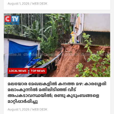
August 1, 2026
WEB DESK
LOCAL NEWS
TOP NEWS
മലയോര മേഖലകളിൽ കനത്ത മഴ: കാരശ്ശേരി
മലാംകുന്നിൽ മതിലിടിഞ്ഞ് വീട്
അപകടാവസ്ഥയിൽ; രണ്ടു കുടുംബങ്ങളെ
മാറ്റിപ്പാർപ്പിച്ചു
August 1, 2026
WEB DESK