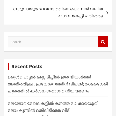
ഗുരുവായൂര്‍ ദേവസ്വത്തിലെ കൊമ്പൻ വലിയ
മാധവന്‍കുട്ടി ചരിഞ്ഞു
S
e
a
r
Recent Posts
c
h
ഉരുൾപൊട്ടൽ, മണ്ണിടിച്ചിൽ, ഇരമ്പിയാര്‍ത്ത്
അതിരപ്പിള്ളി; പ്രവേശനത്തിന് വിലക്ക്; താമരശേരി
ചുരത്തില്‍ കര്‍ശന ഗതാഗത നിയന്ത്രണം
മലയോര മേഖലകളിൽ കനത്ത മഴ: കാരശ്ശേരി
മലാംകുന്നിൽ മതിലിടിഞ്ഞ് വീട്