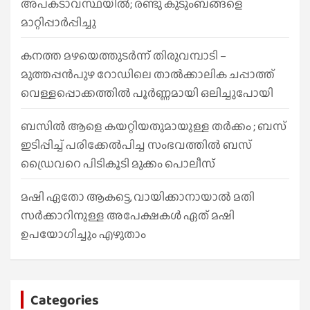
അപകടാവസ്ഥയിൽ; രണ്ടു കുടുംബങ്ങളെ
മാറ്റിപ്പാർപ്പിച്ചു
കനത്ത മഴയെത്തുടർന്ന് തിരുവമ്പാടി –
മുത്തപ്പൻപുഴ റോഡിലെ താൽക്കാലിക ചപ്പാത്ത്
വെള്ളപ്പൊക്കത്തിൽ പൂർണ്ണമായി ഒലിച്ചുപോയി
ബസിൽ ആളെ കയറ്റിയതുമായുള്ള തർക്കം ; ബസ്
ഇടിപ്പിച്ച് പരിക്കേൽപിച്ച സംഭവത്തിൽ ബസ്
ഡ്രൈവറെ പിടികൂടി മുക്കം പൊലീസ്
മഷി ഏതോ ആകട്ടെ, വായിക്കാനായാൽ മതി​
സർക്കാറിനുള്ള അപേക്ഷകൾ ഏത് മഷി
ഉപയോഗിച്ചും എഴുതാം
Categories