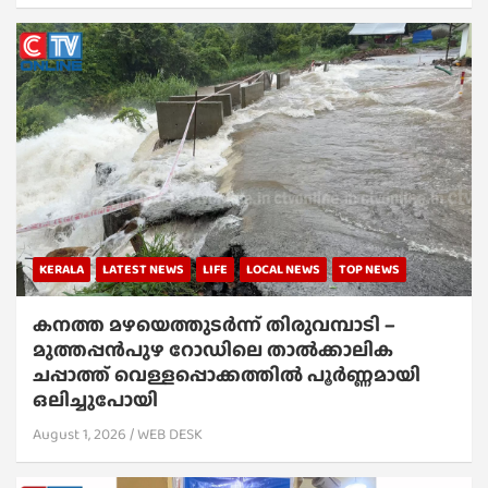
KERALA
LATEST NEWS
LIFE
LOCAL NEWS
TOP NEWS
കനത്ത മഴയെത്തുടർന്ന് തിരുവമ്പാടി –
മുത്തപ്പൻപുഴ റോഡിലെ താൽക്കാലിക
ചപ്പാത്ത് വെള്ളപ്പൊക്കത്തിൽ പൂർണ്ണമായി
ഒലിച്ചുപോയി
August 1, 2026
WEB DESK