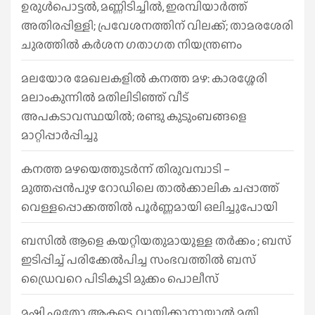
h
ഉരുൾപൊട്ടൽ, മണ്ണിടിച്ചിൽ, ഇരമ്പിയാര്‍ത്ത്
അതിരപ്പിള്ളി; പ്രവേശനത്തിന് വിലക്ക്; താമരശേരി
ചുരത്തില്‍ കര്‍ശന ഗതാഗത നിയന്ത്രണം
മലയോര മേഖലകളിൽ കനത്ത മഴ: കാരശ്ശേരി
മലാംകുന്നിൽ മതിലിടിഞ്ഞ് വീട്
അപകടാവസ്ഥയിൽ; രണ്ടു കുടുംബങ്ങളെ
മാറ്റിപ്പാർപ്പിച്ചു
കനത്ത മഴയെത്തുടർന്ന് തിരുവമ്പാടി –
മുത്തപ്പൻപുഴ റോഡിലെ താൽക്കാലിക ചപ്പാത്ത്
വെള്ളപ്പൊക്കത്തിൽ പൂർണ്ണമായി ഒലിച്ചുപോയി
ബസിൽ ആളെ കയറ്റിയതുമായുള്ള തർക്കം ; ബസ്
ഇടിപ്പിച്ച് പരിക്കേൽപിച്ച സംഭവത്തിൽ ബസ്
ഡ്രൈവറെ പിടികൂടി മുക്കം പൊലീസ്
മഷി ഏതോ ആകട്ടെ, വായിക്കാനായാൽ മതി​