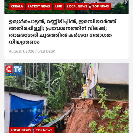
KERALA
LATEST NEWS
LIFE
LOCAL NEWS
TOP NEWS
ഉരുൾപൊട്ടൽ, മണ്ണിടിച്ചിൽ, ഇരമ്പിയാര്‍ത്ത്
അതിരപ്പിള്ളി; പ്രവേശനത്തിന് വിലക്ക്;
താമരശേരി ചുരത്തില്‍ കര്‍ശന ഗതാഗത
നിയന്ത്രണം
August 1, 2026
WEB DESK
LOCAL NEWS
TOP NEWS