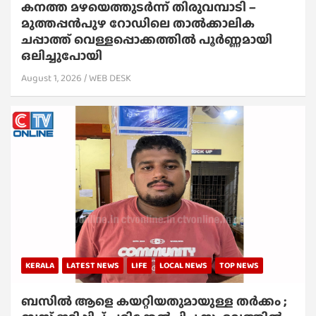
കനത്ത മഴയെത്തുടർന്ന് തിരുവമ്പാടി –
മുത്തപ്പൻപുഴ റോഡിലെ താൽക്കാലിക
ചപ്പാത്ത് വെള്ളപ്പൊക്കത്തിൽ പൂർണ്ണമായി
ഒലിച്ചുപോയി
August 1, 2026
WEB DESK
KERALA
LATEST NEWS
LIFE
LOCAL NEWS
TOP NEWS
ബസിൽ ആളെ കയറ്റിയതുമായുള്ള തർക്കം ;