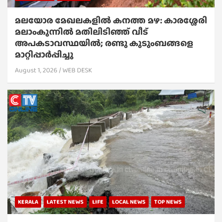
മലയോര മേഖലകളിൽ കനത്ത മഴ: കാരശ്ശേരി
മലാംകുന്നിൽ മതിലിടിഞ്ഞ് വീട്
അപകടാവസ്ഥയിൽ; രണ്ടു കുടുംബങ്ങളെ
മാറ്റിപ്പാർപ്പിച്ചു
August 1, 2026
WEB DESK
KERALA
LATEST NEWS
LIFE
LOCAL NEWS
TOP NEWS