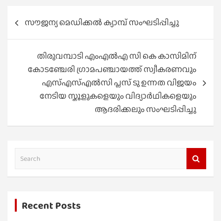
Post
സൗജന്യ മെഡിക്കൽ ക്യാമ്പ് സംഘടിപ്പിച്ചു
navigation
തിരുവമ്പാടി എംഎൽഎ സി കെ കാസിമിന്
കോടഞ്ചേരി ഗ്രാമപഞ്ചായത്ത് സ്വീകരണവും
എസ്എസ്എൽസി പ്ലസ് ടു ഉന്നത വിജയം
നേടിയ സ്കൂളുകളെയും വിദ്യാർഥികളെയും
ആദരിക്കലും സംഘടിപ്പിച്ചു
S
e
a
r
Recent Posts
c