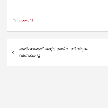
Tags:
covid 19
Post
അടിവാരത്ത് മണ്ണിടിഞ്ഞ് വീണ് വീട്ടമ്മ
navigation
മരണപ്പെട്ടു