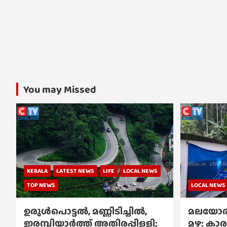
You may Missed
KERALA
LATEST NEWS
LIFE
LOCAL NEWS
TOP NEWS
LOCAL NEWS
ഉരുൾപൊട്ടൽ, മണ്ണിടിച്ചിൽ,
മലയോര
ഇരമ്പിയാര്‍ത്ത് അതിരപ്പിള്ളി;
മഴ: കാര