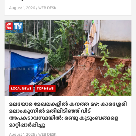
August 1, 2026
WEB DESK
LOCAL NEWS
TOP NEWS
മലയോര മേഖലകളിൽ കനത്ത മഴ: കാരശ്ശേരി
മലാംകുന്നിൽ മതിലിടിഞ്ഞ് വീട്
അപകടാവസ്ഥയിൽ; രണ്ടു കുടുംബങ്ങളെ
മാറ്റിപ്പാർപ്പിച്ചു
August 1, 2026
WEB DESK