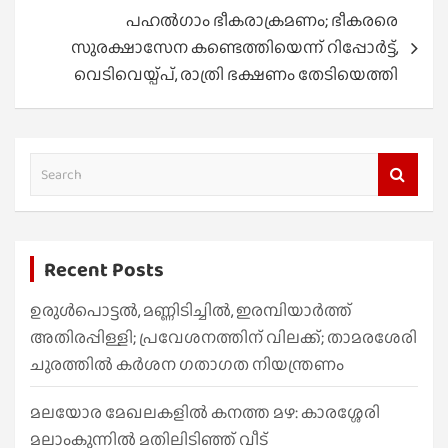
പഹൽഗാം ഭീകരാക്രമണം; ഭീകരരെ
സുരക്ഷാസേന കണ്ടെത്തിയെന്ന് റിപ്പോർട്ട്,
വെടിവെയ്പ്പ്, രാത്രി ഭക്ഷണം തേടിയെത്തി
S
e
a
r
Recent Posts
c
h
ഉരുൾപൊട്ടൽ, മണ്ണിടിച്ചിൽ, ഇരമ്പിയാര്‍ത്ത്
അതിരപ്പിള്ളി; പ്രവേശനത്തിന് വിലക്ക്; താമരശേരി
ചുരത്തില്‍ കര്‍ശന ഗതാഗത നിയന്ത്രണം
മലയോര മേഖലകളിൽ കനത്ത മഴ: കാരശ്ശേരി
മലാംകുന്നിൽ മതിലിടിഞ്ഞ് വീട്