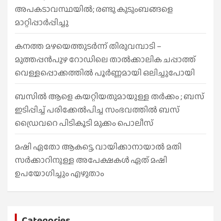
അപകടാവസ്ഥയിൽ; രണ്ടു കുടുംബങ്ങളെ
മാറ്റിപ്പാർപ്പിച്ചു
കനത്ത മഴയെത്തുടർന്ന് തിരുവമ്പാടി –
മുത്തപ്പൻപുഴ റോഡിലെ താൽക്കാലിക ചപ്പാത്ത്
വെള്ളപ്പൊക്കത്തിൽ പൂർണ്ണമായി ഒലിച്ചുപോയി
ബസിൽ ആളെ കയറ്റിയതുമായുള്ള തർക്കം ; ബസ്
ഇടിപ്പിച്ച് പരിക്കേൽപിച്ച സംഭവത്തിൽ ബസ്
ഡ്രൈവറെ പിടികൂടി മുക്കം പൊലീസ്
മഷി ഏതോ ആകട്ടെ, വായിക്കാനായാൽ മതി​
സർക്കാറിനുള്ള അപേക്ഷകൾ ഏത് മഷി
ഉപയോഗിച്ചും എഴുതാം
Categories