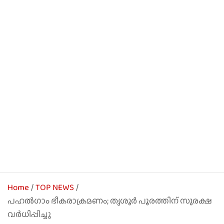
Home
TOP NEWS
പഹൽഗാം ഭീകരാക്രമണം; തൃശൂർ പൂരത്തിന് സുരക്ഷ
വർധിപ്പിച്ചു