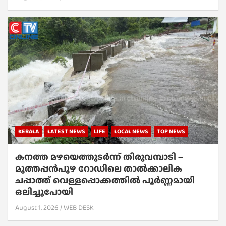
KERALA
LATEST NEWS
LIFE
LOCAL NEWS
TOP NEWS
കനത്ത മഴയെത്തുടർന്ന് തിരുവമ്പാടി –
മുത്തപ്പൻപുഴ റോഡിലെ താൽക്കാലിക
ചപ്പാത്ത് വെള്ളപ്പൊക്കത്തിൽ പൂർണ്ണമായി
ഒലിച്ചുപോയി
August 1, 2026
WEB DESK