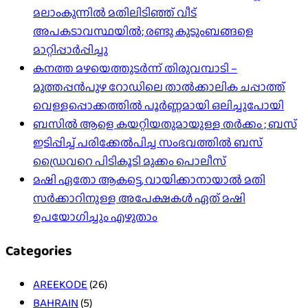
മലാംകുന്നിൽ മതിലിടിഞ്ഞ് വീട്
അപകടാവസ്ഥയിൽ; രണ്ടു കുടുംബങ്ങളെ
മാറ്റിപ്പാർപ്പിച്ചു
കനത്ത മഴയെത്തുടർന്ന് തിരുവമ്പാടി –
മുത്തപ്പൻപുഴ റോഡിലെ താൽക്കാലിക ചപ്പാത്ത്
വെള്ളപ്പൊക്കത്തിൽ പൂർണ്ണമായി ഒലിച്ചുപോയി
ബസിൽ ആളെ കയറ്റിയതുമായുള്ള തർക്കം ; ബസ്
ഇടിപ്പിച്ച് പരിക്കേൽപിച്ച സംഭവത്തിൽ ബസ്
ഡ്രൈവറെ പിടികൂടി മുക്കം പൊലീസ്
മഷി ഏതോ ആകട്ടെ, വായിക്കാനായാൽ മതി​
സർക്കാറിനുള്ള അപേക്ഷകൾ ഏത് മഷി
ഉപയോഗിച്ചും എഴുതാം
Categories
AREEKODE
(26)
BAHRAIN
(5)