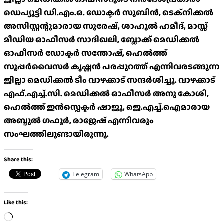
ഡെപ്യൂട്ടി ഡി.എം.ഒ. ഡോക്ടർ സുബിൻ, ടെക്നിക്കൽ
അസിസ്റ്റന്റുമാരായ സുരേഷ്, ശാഹുൽ ഹമീദ്, മാസ്സ്
മീഡിയ ഓഫീസർ സാദിഖലി, ബ്ലോക്ക് മെഡിക്കൽ
ഓഫീസർ ഡോക്ടർ സന്തോഷ്, ഹെൽത്ത്
സൂപ്പർവൈസർ കൃഷ്ണൻ പരപ്പുറത്ത് എന്നിവരടങ്ങുന്ന
ജില്ലാ മെഡിക്കൽ ടീം വാഴക്കാട് സന്ദർശിച്ചു. വാഴക്കാട്
എഫ്.എച്ച്.സി. മെഡിക്കൽ ഓഫീസർ അനു കോശി,
ഹെൽത്ത് ഇൻസ്പെക്ടർ ഷാജു, ജെ.എച്ച്.ഐമാരായ
അബ്ദുൽ ഗഫൂർ, രാജേഷ് എന്നിവരും
സംഘത്തിലുണ്ടായിരുന്നു.
Share this:
Telegram
WhatsApp
Like this:
Loading…