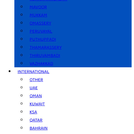
MAVOOR
MUKKAM
OMASSERY
PERUVAYAL
PUTHUPPADI
THAMARASSERY
THIRUVAMBADI
VAZHAKKAD
INTERNATIONAL
OTHER
UAE
OMAN
KUWAIT
KSA
QATAR
BAHRAIN