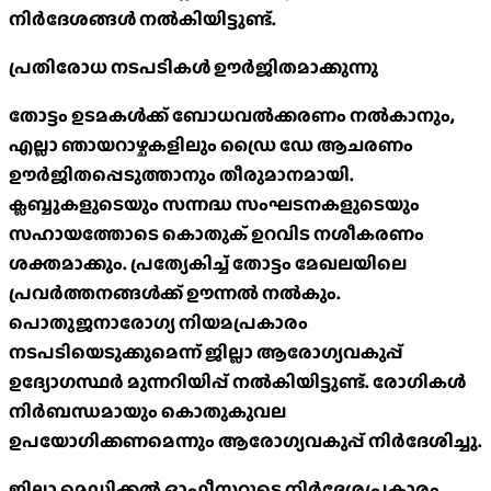
നിർദേശങ്ങൾ നൽകിയിട്ടുണ്ട്.
പ്രതിരോധ നടപടികൾ ഊർജിതമാക്കുന്നു
തോട്ടം ഉടമകൾക്ക് ബോധവൽക്കരണം നൽകാനും,
എല്ലാ ഞായറാഴ്ചകളിലും ഡ്രൈ ഡേ ആചരണം
ഊർജിതപ്പെടുത്താനും തീരുമാനമായി.
ക്ലബ്ബുകളുടെയും സന്നദ്ധ സംഘടനകളുടെയും
സഹായത്തോടെ കൊതുക് ഉറവിട നശീകരണം
ശക്തമാക്കും. പ്രത്യേകിച്ച് തോട്ടം മേഖലയിലെ
പ്രവർത്തനങ്ങൾക്ക് ഊന്നൽ നൽകും.
പൊതുജനാരോഗ്യ നിയമപ്രകാരം
നടപടിയെടുക്കുമെന്ന് ജില്ലാ ആരോഗ്യവകുപ്പ്
ഉദ്യോഗസ്ഥർ മുന്നറിയിപ്പ് നൽകിയിട്ടുണ്ട്. രോഗികൾ
നിർബന്ധമായും കൊതുകുവല
ഉപയോഗിക്കണമെന്നും ആരോഗ്യവകുപ്പ് നിർദേശിച്ചു.
ജില്ലാ മെഡിക്കൽ ഓഫീസറുടെ നിർദേശപ്രകാരം