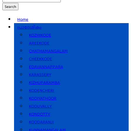
Search
Home
പ്രാദേശികം
KOZHIKODE
AREEKODE
CHATHAMANGALAM
CHEEKKODE
EDAVANNAPPARA
KARASSERY
KIZHUPARAMBA
KODENCHERI
KODIYATHOOR
KODUVALLY
KONDOTTY
KOODARANJI
KUNNAMANGALAM