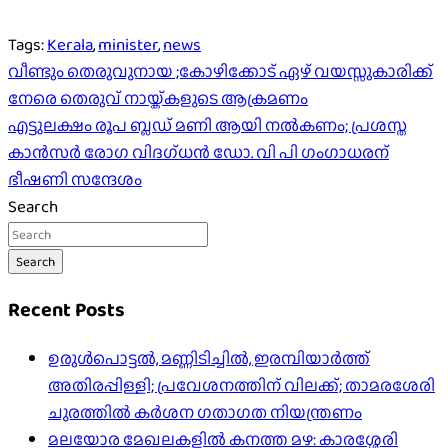
Tags:
Kerala
,
minister
,
news
Post
വീണ്ടും തെരുവുനായ ;കോഴിക്കോട് ഏഴ് വയസ്സുകാരിക്ക്
നേരെ തെരുവ് നായ്ക്കളുടെ ആക്രമണം
navigation
എട്ടുലക്ഷം രൂപ ബ്ലഡ് മണി ആയി നൽകണം; പ്രശസ്ത
കാൻസർ രോഗ വിദഗ്ധൻ ഡോ. വി പി ഗംഗാധരന്
ഭീഷണി സന്ദേശം
Search
Search
Recent Posts
ഉരുൾപൊട്ടൽ, മണ്ണിടിച്ചിൽ, ഇരമ്പിയാര്‍ത്ത്
അതിരപ്പിള്ളി; പ്രവേശനത്തിന് വിലക്ക്; താമരശേരി
ചുരത്തില്‍ കര്‍ശന ഗതാഗത നിയന്ത്രണം
മലയോര മേഖലകളിൽ കനത്ത മഴ: കാരശ്ശേരി